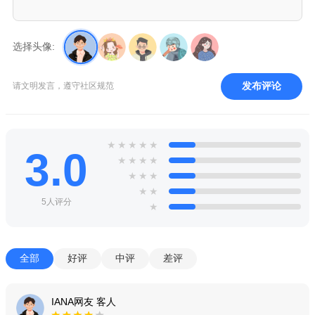
选择头像:
发布评论
请文明发言，遵守社区规范
★
★
★
★
★
3.0
★
★
★
★
★
★
★
★
★
5人评分
★
全部
好评
中评
差评
IANA网友 客人