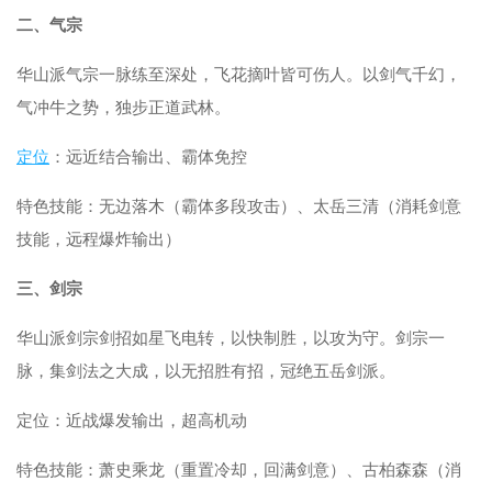
二、气宗
华山派气宗一脉练至深处，飞花摘叶皆可伤人。以剑气千幻，
气冲牛之势，独步正道武林。
定位
：远近结合输出、霸体免控
特色技能：无边落木（霸体多段攻击）、太岳三清（消耗剑意
技能，远程爆炸输出）
三、剑宗
华山派剑宗剑招如星飞电转，以快制胜，以攻为守。剑宗一
脉，集剑法之大成，以无招胜有招，冠绝五岳剑派。
定位：近战爆发输出，超高机动
特色技能：萧史乘龙（重置冷却，回满剑意）、古柏森森（消