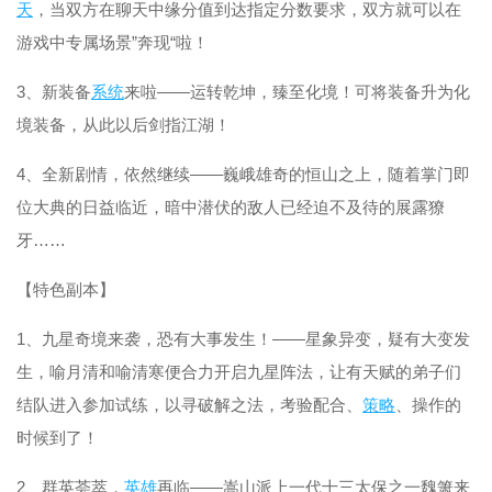
天
，当双方在聊天中缘分值到达指定分数要求，双方就可以在
游戏中专属场景”奔现“啦！
3、新装备
系统
来啦——运转乾坤，臻至化境！可将装备升为化
境装备，从此以后剑指江湖！
4、全新剧情，依然继续——巍峨雄奇的恒山之上，随着掌门即
位大典的日益临近，暗中潜伏的敌人已经迫不及待的展露獠
牙……
【特色副本】
1、九星奇境来袭，恐有大事发生！——星象异变，疑有大变发
生，喻月清和喻清寒便合力开启九星阵法，让有天赋的弟子们
结队进入参加试练，以寻破解之法，考验配合、
策略
、操作的
时候到了！
2、群英荟萃，
英雄
再临——嵩山派上一代十三太保之一魏箫来