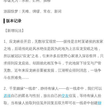
珍馐无为：求材、烂柯、插柳
游园惊梦：关雎、绸缪、常在、新词
版本记录
【新增玩法】
1、应龙峡谷开启，无数珍宝现世——据传是古时某诸侯的发家
之地，后谣传此处风水绝佳是因为此地为上古应龙安眠之地，
所以被冠以“应龙”之名，引来许多后世野心家潜入深谷祭拜，只
求得到应龙庇佑。却因彼此相互争斗，于此地留下珍宝与尸骨
无数。近年来应龙峡谷重被发掘，江湖帮众得到消息，一场争
斗在所难免……
2、千里姻缘“一线牵“，静待有缘人——在一线牵中，我们可以
选择
自己的匿名与性别，放出自己的
交友
信笺，等待有缘人拾
取。当有缘人拾取到信笺并回复后双方即可在一线牵中创建
聊