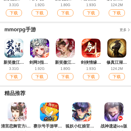
3.31G
1.92G
1.80G
1.93G
124.2M
下载
下载
下载
下载
下载
mmorpg手游
更多
新笑傲江湖手游IOS福利版
剑网3指尖江湖手游官方版
新笑傲江湖手游最新版
剑侠情缘2剑歌行官方版
修真江湖手游最新版
3.31G
1.92G
1.80G
1.93G
124.2M
下载
下载
下载
下载
下载
精品推荐
清宫恋舞官方ios版
赛尔号手游苹果版
狐妖小红娘官方IOS版手游
战神遗迹ios版