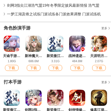
剑网3指尖江湖浩气盟19年冬季限定披风最新情报 浩气盟
一梦江湖及锋之试练门派试练各门派效果调整 门派试练机
角色扮演手游
更多
天谕手游网易版官方版
新神魔大陆九游版
新笑傲江湖手游IOS福利版
战神遗迹ios版
天涯明月刀手游最新版
1.80G
686.6M
3.31G
484.8M
2.07G
下载
下载
下载
下载
下载
打本手游
更多
新笑傲江湖手游IOS福利版
剑网3指尖江湖手游官方版
新笑傲江湖手游最新版
剑侠情缘2剑歌行官方版
修真江湖手游最新版