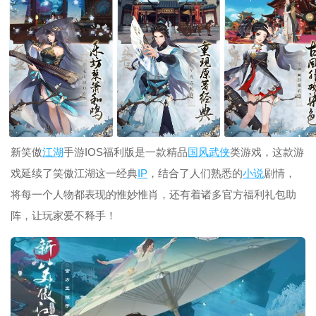
新笑傲
江湖
手游IOS福利版是一款精品
国风
武侠
类游戏，这款游
戏延续了笑傲江湖这一经典
IP
，结合了人们熟悉的
小说
剧情，
将每一个人物都表现的惟妙惟肖，还有着诸多官方福利礼包助
阵，让玩家爱不释手！