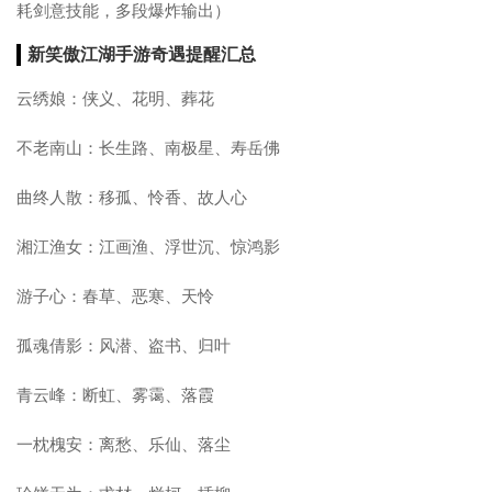
耗剑意技能，多段爆炸输出）
新笑傲江湖手游奇遇提醒汇总
云绣娘：侠义、花明、葬花
不老南山：长生路、南极星、寿岳佛
曲终人散：移孤、怜香、故人心
湘江渔女：江画渔、浮世沉、惊鸿影
游子心：春草、恶寒、天怜
孤魂倩影：风潜、盗书、归叶
青云峰：断虹、雾霭、落霞
一枕槐安：离愁、乐仙、落尘