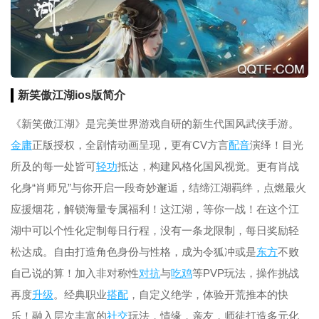
新笑傲江湖ios版简介
《新笑傲江湖》是完美世界游戏自研的新生代国风武侠手游。
金庸
正版授权，全剧情动画呈现，更有CV方言
配音
演绎！目光
所及的每一处皆可
轻功
抵达，构建风格化国风视觉。更有肖战
化身“肖师兄”与你开启一段奇妙邂逅，结缔江湖羁绊，点燃最火
应援烟花，解锁海量专属福利！这江湖，等你一战！在这个江
湖中可以个性化定制每日行程，没有一条龙限制，每日奖励轻
松达成。自由打造角色身份与性格，成为令狐冲或是
东方
不败
自己说的算！加入非对称性
对抗
与
吃鸡
等PVP玩法，操作挑战
再度
升级
。经典职业
搭配
，自定义绝学，体验开荒推本的快
乐！融入层次丰富的
社交
玩法，情缘，亲友，师徒打造多元化