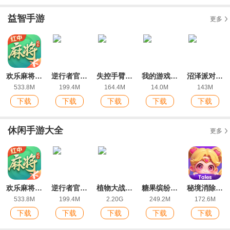
益智手游
更多
欢乐麻将全集2022新版红中玩法
逆行者官方版
失控手臂游戏安卓版
我的游戏官方版
沼泽派对无限金币版
533.8M
199.4M
164.4M
14.0M
143M
下载
下载
下载
下载
下载
休闲手游大全
更多
欢乐麻将全集2022新版红中玩法
逆行者官方版
植物大战僵尸2ios版
糖果缤纷乐ios最新版
秘境消除故事下载手机版
533.8M
199.4M
2.20G
249.2M
172.6M
下载
下载
下载
下载
下载