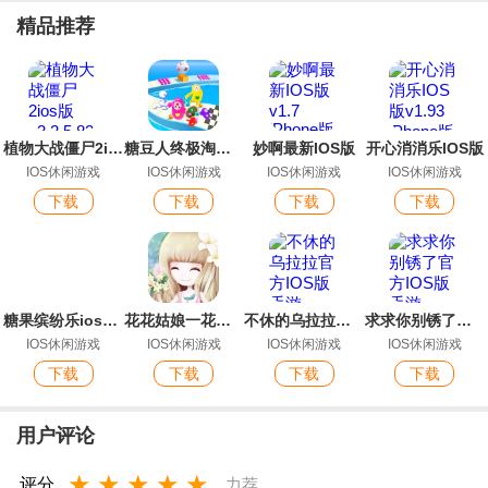
精品推荐
植物大战僵尸2ios版
糖豆人终极淘汰赛手机版苹果
妙啊最新IOS版
开心消消乐IOS版
IOS休闲游戏
IOS休闲游戏
IOS休闲游戏
IOS休闲游戏
下载
下载
下载
下载
糖果缤纷乐ios最新版
花花姑娘一花一语最新IOS版
不休的乌拉拉官方IOS版手游
求求你别锈了官方IOS版手游
IOS休闲游戏
IOS休闲游戏
IOS休闲游戏
IOS休闲游戏
下载
下载
下载
下载
用户评论
★
★
★
★
★
评分
力荐