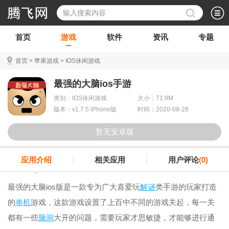
首页
游戏
软件
资讯
专题
首页
>
苹果游戏
>
IOS休闲游戏
最强的大脑ios手游
类别：IOS休闲游戏
大小：71.9M
版本：v1.7.5 iPhone版
时间：2020-08-28
暂无安卓版
应用介绍
相关应用
用户评论
(0)
最强的大脑ios版是一款专为广大喜爱玩
解谜
类手游的玩家打造
的
单机
游戏，这款游戏设置了上百中不同的游戏关起，每一关
都有一些
脑洞
大开的问题，需要玩家才思敏捷，才能够进行通