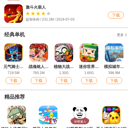
激斗火柴人
下载
益智休闲 / 231.2M / 2019-07-03
经典单机
更多
元气骑士手游安卓版
战魂铭人手游官方版
植物大战僵尸2最新版
迷你世界单机版安卓版
模拟城市我是市长最新版
719.5M
760.2M
1.30G
1.60G
396.9M
下载
下载
下载
下载
下载
精品推荐