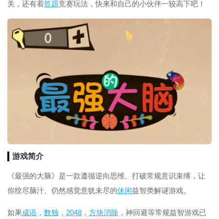
关，还有着
答题
竞赛玩法，快来和自己的小伙伴一较高下吧！
游戏简介
《最强的大脑》是一款遵循逆向思维、打破常规意识束缚，让
你绞尽脑汁、仍然感觉意犹未尽的
休闲
益智类解谜游戏。
如果
成语
，
数独
，
2048
，
方块
消除
，神回避等常规益智游戏已