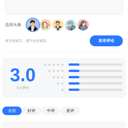
选择头像:
发布评论
请文明发言，遵守社区规范
★
★
★
★
★
3.0
★
★
★
★
★
★
★
★
★
5人评分
★
全部
好评
中评
差评