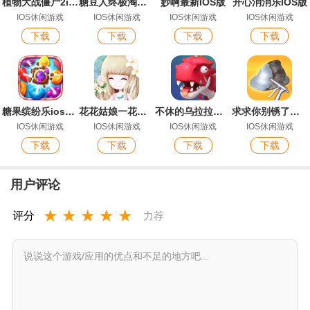
植物大战僵尸2ios版
糖豆人终极淘汰赛手机版苹果
妙啊最新IOS版
开心消消乐IOS版
IOS休闲游戏
IOS休闲游戏
IOS休闲游戏
IOS休闲游戏
下载
下载
下载
下载
糖果缤纷乐ios最新版
花花姑娘一花一语最新IOS版
不休的乌拉拉官方IOS版手游
求求你别锈了官方IOS版手游
IOS休闲游戏
IOS休闲游戏
IOS休闲游戏
IOS休闲游戏
下载
下载
下载
下载
用户评论
★
★
★
★
★
评分
力荐