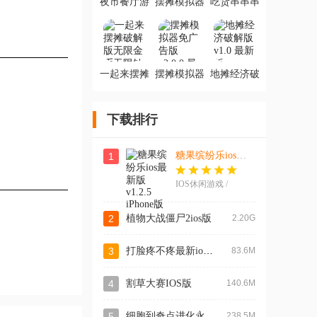
夜市餐厅游
摆摊模拟器
吃货串串串
戏最新版
官方版
小游戏官方
版
一起来摆摊
摆摊模拟器
地摊经济破
破解版无限
免广告版
解版
金币无限钻
石
下载排行
糖果缤纷乐ios最新版
1
IOS休闲游戏 /
249.2M
2
植物大战僵尸2ios版
2.20G
打脸疼不疼最新ios版
3
83.6M
4
割草大赛IOS版
140.6M
细胞到奇点进化永无止境IOS版
5
238.5M