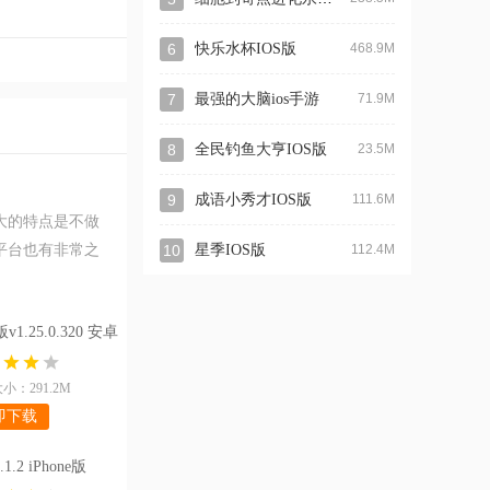
6
快乐水杯IOS版
468.9M
7
最强的大脑ios手游
71.9M
8
全民钓鱼大亨IOS版
23.5M
9
成语小秀才IOS版
111.6M
最大的特点是不做
p平台也有非常之
10
星季IOS版
112.4M
]
25.0.320 安卓
小：291.2M
即下载
1.2 iPhone版