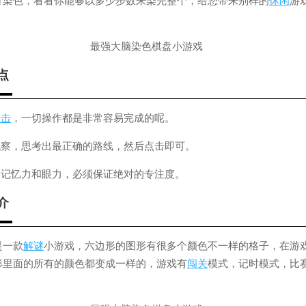
行染色，看看你能够以多少步数来染完整个，给您带来别样的
休闲
游
！
点
点击
，一切操作都是非常容易完成的呢。
观察，思考出最正确的路线，然后点击即可。
的记忆力和眼力，必须保证绝对的专注度。
介
是一款
解谜
小游戏，六边形的图形有很多个颜色不一样的格子，在游
形里面的所有的颜色都变成一样的，游戏有
闯关
模式，记时模式，比