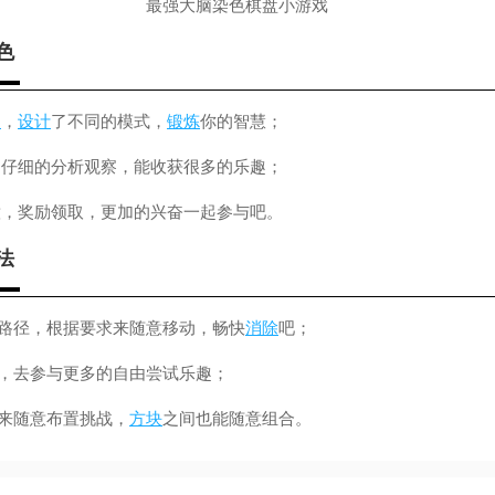
色
脑
，
设计
了不同的模式，
锻炼
你的智慧；
，仔细的分析观察，能收获很多的乐趣；
意，奖励领取，更加的兴奋一起参与吧。
法
色路径，根据要求来随意移动，畅快
消除
吧；
，去参与更多的自由尝试乐趣；
你来随意布置挑战，
方块
之间也能随意组合。