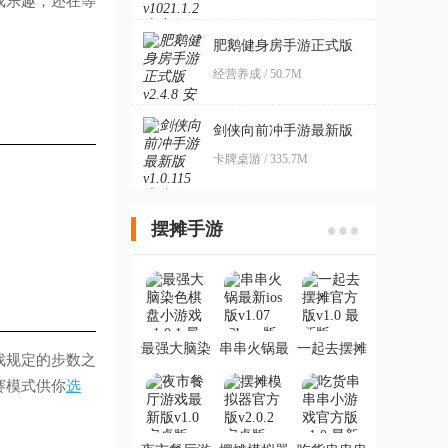
戏乐趣，还在等
肥鹅健身房手游正式版
经营养成 / 50.7M
剑侠向前冲手游最新版
卡牌桌游 / 335.7M
摆摊手游
最强大脑染
串串火锅最
一起去摆摊
戏规定的步数之
色棋盘小游
新ios版
官方版
戏
赛模式供你
选