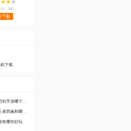
小：39G
即下载
远程下载
下一把剑手游卡牌类型有哪些 下一把剑手游哪个卡牌最好
王者荣耀西施最强阵容搭配是什么 王者西施和哪个英雄搭
手游有哪些好玩