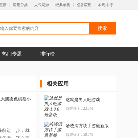
更新
应用分类
人气网游
经典单机
必备应用
本周排行
热门专题
排行榜
相关应用
这就是男人吧游戏
益智休闲 / 23.3M
哈喽消方块手游最新版
每前进一步，就
益智休闲 / 50.7M