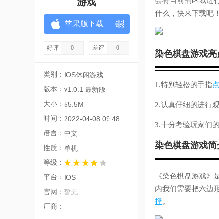
游戏
会将当前的区域进
什么，快来下载吧
苹果版下载
好评
0
差评
0
染色棋盘游戏亮
类别：
IOS休闲游戏
1.特别轻松的手指
版本：
v1.0.1 最新版
大小：
55.5M
2.认真仔细的进行
时间：
2022-04-08 09:48
3.十分考验玩家们
语言：
中文
染色棋盘游戏简
性质：
单机
等级：
《染色棋盘游戏》
平台：
IOS
内我们需要把六边
官网：
暂无
择
。
厂商：