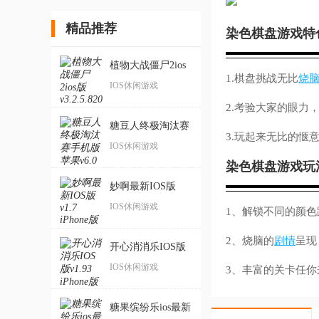
精品推荐
染色棋盘游戏特
植物大战僵尸2ios
1.棋盘挑战无比
烧
版
IOS休闲游戏
2.考验大家的眼力
糖豆人终极淘汰赛
3.玩起来无比的惬
手机版苹果
IOS休闲游戏
染色棋盘游戏玩
妙啊最新IOS版
IOS休闲游戏
1、解锁不同的颜
2、烧脑的
剧情
呈现
开心消消乐IOS版
IOS休闲游戏
3、丰富的关卡任
糖果缤纷乐ios最新