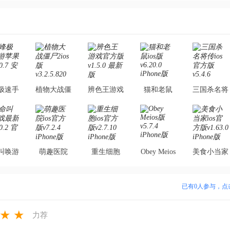
极速手
植物大战僵
辨色王游戏
猫和老鼠
三国杀名将
苹果版
尸2ios版
官方版
ios版
传ios官方
.7 安卓
v3.2.5.820
v1.5.0 最新
v6.20.0
版v5.4.6
版
iPhone版
版
iPhone版
iPhone版
叫唤游
萌趣医院
重生细胞
Obey Meios
美食小当家
最新版
ios官方版
ios官方版
版v5.7.4
ios官方版
.2 官方
v7.2.4
v2.7.10
iPhone版
v1.63.0
已有
0
人参与，点
版
iPhone版
iPhone版
iPhone版
★
★
力荐