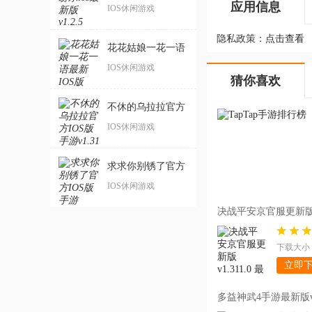
应用信息
版
IOS休闲游戏
隐私政策：
点击查看
花花姑娘一花一语
最新IOS版
IOS休闲游戏
猜你喜欢
不休的乌拉拉官方
IOS版手游
IOS休闲游戏
求求你别锈了官方
IOS版手游
IOS休闲游戏
决战平安京官服更新版v1
版
下载大小：
立即
多益神武4手游最新版v3