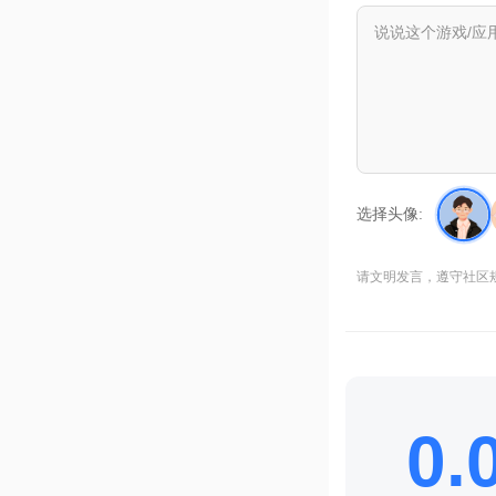
选择头像:
请文明发言，遵守社区
0.