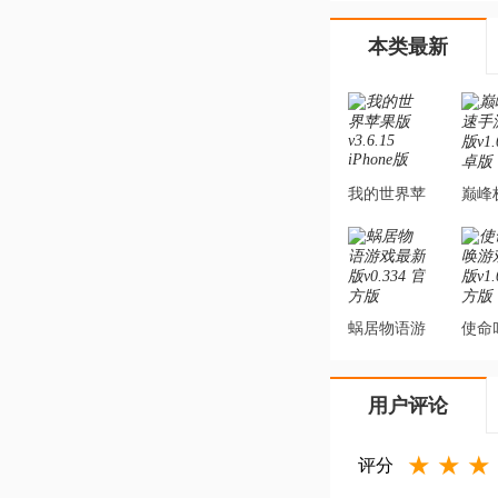
本类最新
我的世界苹
巅峰
果版
游
v3.6.15
v1.0
iPhone版
蜗居物语游
使命
戏最新版
戏
v0.334 官
v1.0
用户评论
方版
★
★
★
评分