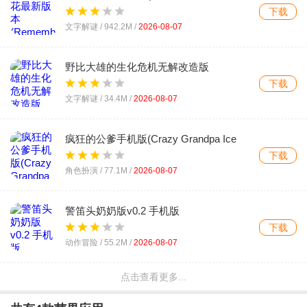
Flowers)v0.17.91 安卓版
下载
文字解谜 /
942.2M
/
2026-08-07
野比大雄的生化危机无解改造版
3(EasyRPG Player)v1.6.2.1 修改版
下载
文字解谜 /
34.4M
/
2026-08-07
疯狂的公爹手机版(Crazy Grandpa Ice
Scream House)v1.0 最新版
下载
角色扮演 /
77.1M
/
2026-08-07
警笛头奶奶版v0.2 手机版
下载
动作冒险 /
55.2M
/
2026-08-07
点击查看更多...
无心人生安卓版v1.0 手机版
下载