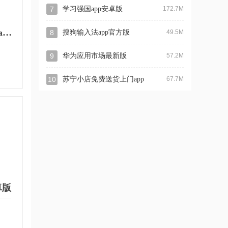
7
学习强国app安卓版
172.7M
Insta360全景相机app安卓版
8
搜狗输入法app官方版
49.5M
9
华为应用市场最新版
57.2M
10
苏宁小店免费送货上门app
67.7M
卓版