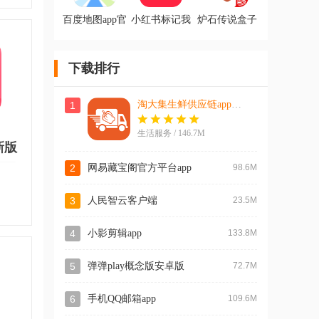
百度地图app官
小红书标记我
炉石传说盒子
方版
的生活正版app
安卓版
下载排行
淘大集生鲜供应链app最新版
1
生活服务 / 146.7M
新版
2
网易藏宝阁官方平台app
98.6M
3
人民智云客户端
23.5M
4
小影剪辑app
133.8M
5
弹弹play概念版安卓版
72.7M
6
手机QQ邮箱app
109.6M