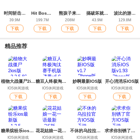
时间斩击最新版
Hit Boss 3D手游最新IOS版
熊孩子来了最新ios版
搞破坏就完事了最新版
波比的游戏时间构建版安卓版(ppUnityProjectBUILD)
39.9M
199.7M
208M
43.9M
129.8M
下载
下载
下载
下载
下载
精品推荐
植物大战僵尸2ios版
糖豆人终极淘汰赛手机版苹果
妙啊最新IOS版
开心消消乐IOS版
IOS休闲游戏
IOS休闲游戏
IOS休闲游戏
IOS休闲游戏
下载
下载
下载
下载
糖果缤纷乐ios最新版
花花姑娘一花一语最新IOS版
不休的乌拉拉官方IOS版手游
求求你别锈了官方IOS版手游
IOS休闲游戏
IOS休闲游戏
IOS休闲游戏
IOS休闲游戏