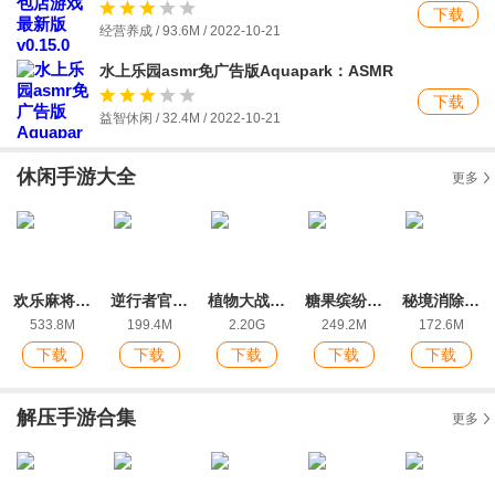
下载
经营养成 / 93.6M / 2022-10-21
水上乐园asmr免广告版Aquapark：ASMR
下载
益智休闲 / 32.4M / 2022-10-21
休闲手游大全
更多
欢乐麻将全集2022新版红中玩法
逆行者官方版
植物大战僵尸2ios版
糖果缤纷乐ios最新版
秘境消除故事下载手机版
533.8M
199.4M
2.20G
249.2M
172.6M
下载
下载
下载
下载
下载
解压手游合集
更多