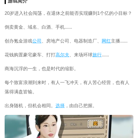
游戏简介
20岁进入社会闯荡，在退休之前能否实现赚到1个亿的小目标？
倒卖黄金、域名、白酒、手机......
创办氪金游戏
公司
、房地产公司、电器制造厂、
网红
主播......
花钱购置豪宅豪车、打打
高尔夫
、来场环球
旅行
......
商海沉浮的一生，也是时代的缩影。
每个致富浪潮到来时，有人一飞冲天，有人苦心经营，也有人
落得满盘皆输。
出身随机，但机会相同。
选择
，由自己把握。