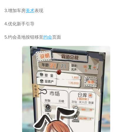
3.增加车房
美术
表现
4.优化新手引导
5.约会圣地按钮移至
约会
页面