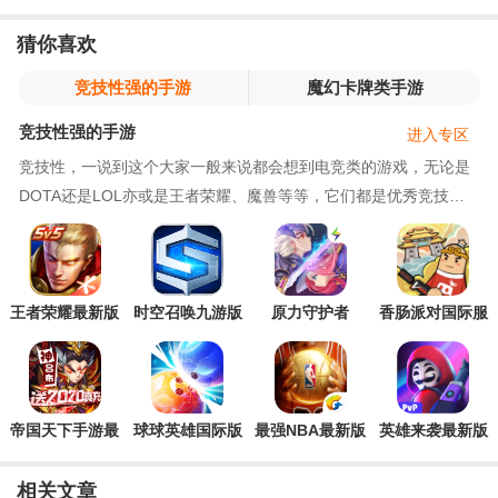
猜你喜欢
竞技性强的手游
魔幻卡牌类手游
竞技性强的手游
进入专区
竞技性，一说到这个大家一般来说都会想到电竞类的游戏，无论是
DOTA还是LOL亦或是王者荣耀、魔兽等等，它们都是优秀竞技游
戏的代表。很多人玩游戏的时候追求的而是一种碾压感
王者荣耀最新版
时空召唤九游版
原力守护者
香肠派对国际服
本2026
Sausage Man最
新版
帝国天下手游最
球球英雄国际版
最强NBA最新版
英雄来袭最新版
新版
最新版
本
(Heroes Strike)
相关文章