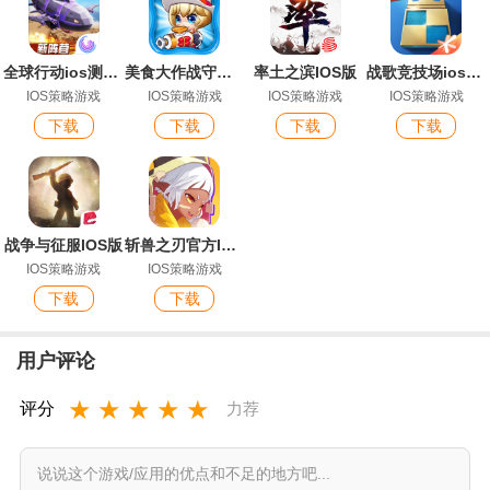
全球行动ios测试版
美食大作战守卫厨房官方ios版
率土之滨IOS版
战歌竞技场ios腾讯版
IOS策略游戏
IOS策略游戏
IOS策略游戏
IOS策略游戏
下载
下载
下载
下载
战争与征服IOS版
斩兽之刃官方IOS版手游
IOS策略游戏
IOS策略游戏
下载
下载
用户评论
★
★
★
★
★
评分
力荐