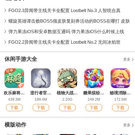
FGO2.3异闻带主线关卡全配置 Lostbelt No.3 人智统合真
螺旋英雄谭击败BOSS领皮肤复刻券活动的BOSS在哪打 皮肤
弹力果冻iOS和安卓数据互通吗 弹力果冻iOS什么时候上线
FGO2.2异闻带主线关卡全配置 Lostbelt No.2 无间冰焰世
休闲手游大全
更多
欢乐麻将全集2022新版红中玩法
逆行者官方版
植物大战僵尸2ios版
糖果缤纷乐ios最新版
秘境消除故事下载手机版
439.3M
199.4M
2.20G
249.2M
172.6M
下载
下载
下载
下载
下载
横版动作
更多