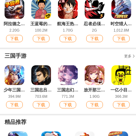
阿拉德之怒iosXY助手版
王蓝莓的幸福生活ios版
航海王热血航线官方版
忍者必须死3最新版本
时空猎人3最新版
2.20G
100.2M
1.70G
2G
1,012.8M
下载
下载
下载
下载
下载
三国手游
更多
少年三国志零官方版
三国志吕布传九游版
三国志幻想大陆九游版
放开那三国3手游官方版
一亿小目标IOS版
394.9M
703.6M
771.3M
1.90G
366.3M
下载
下载
下载
下载
下载
精品推荐