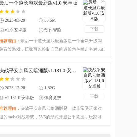
最后一个道长游戏最新版v1.0 安卓版
让你的team战斗力更
2023-03-29
55.5M
下载
v1.0 安卓版
动作冒险
推荐理由：
最后一个道长游戏最新版是一个全新升级闯
关冒险游戏，玩家可以控制自己的道长角色撞击各种buff
提升实力击败面前的BOSS，玩法非常简单，注意移动躲
避，特效相当炫酷，欢迎下载体验！
决战平安京风云暗涌版v1.181.0 安卓版
2023-12-28
1.82G
下载
v1.181.0 安卓版
体育竞技
推荐理由：
决战平安京风云暗涌版是一款非常受玩家欢
迎的moba对战游戏，5V5的形式开启公平竞技，玩家可
以任选角色，搭配各种装备技能在战场上击杀敌人，一
款以阴阳师为题材的全新竞技手游收到非常多玩家的喜