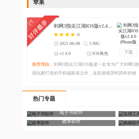
苹果
剑网3指尖江湖IOS版v2.4.0 iPhone版
2021-06-08
3.90G
下载
v2.4.0
IOS角色
iPhone版
游戏
推荐理由：
剑网3指尖江湖IOS版是一款专为广大剑网3游
戏玩家打造的手机端延续之作，这款游戏历时四年的倾
力研发，将每一个游戏细节都打造的完美无缺，还原剑
网游戏的最初感动，让您在手机端上再续前缘，给您带
热门专题
来最唯美的武侠手游
电子书软件
效率软件