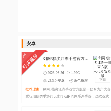
安卓
剑网3指尖江湖手游官方版v3.3.0 安卓版
2023-06-26
1.92G
下载
v3.3.0 安卓
角色扮演
版
推荐理由：
剑网3指尖江湖手游官方版是一款专为广大喜
爱玩仙侠类手游的玩家打造的剑网系列手游，这款游戏
完美的诠释了人们内心的江湖，将江湖幻想表现的淋漓
尽致，恩怨仇杀、刀光血影、世外高人等情节应有尽