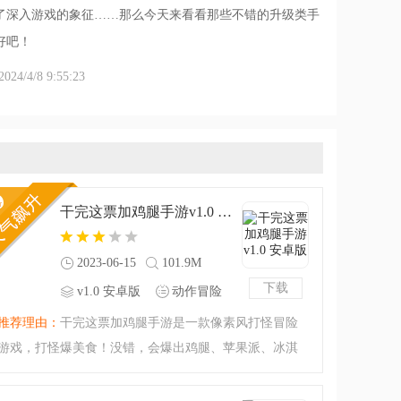
了深入游戏的象征……那么今天来看看那些不错的升级类手
好吧！
/4/8 9:55:23
干完这票加鸡腿手游v1.0 安卓版
2023-06-15
101.9M
下载
v1.0 安卓版
动作冒险
推荐理由：
干完这票加鸡腿手游是一款像素风打怪冒险
游戏，打怪爆美食！没错，会爆出鸡腿、苹果派、冰淇
淋、小熊软糖等等，收集这些美食，提升技能，超多关
卡副本，不断闯关，解锁更多图鉴，合成更强的英雄，