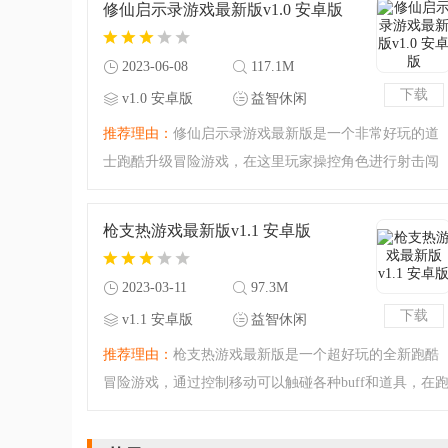
修仙启示录游戏最新版v1.0 安卓版
有，给您带来指尖上的
2023-06-08
117.1M
下载
v1.0 安卓版
益智休闲
推荐理由：
修仙启示录游戏最新版是一个非常好玩的道
士跑酷升级冒险游戏，在这里玩家操控角色进行射击闯
关，道士会自动进行攻击，玩家需要在冲刺过程中选择
需要的BUFF，不管提升实力，击败最终BOSS！
枪支热游戏最新版v1.1 安卓版
2023-03-11
97.3M
下载
v1.1 安卓版
益智休闲
推荐理由：
枪支热游戏最新版是一个超好玩的全新跑酷
冒险游戏，通过控制移动可以触碰各种buff和道具，在
酷过程中不断升级，购买武器，解救同伴，玩法相当有
趣，感兴趣的小伙伴快来下载试试吧！