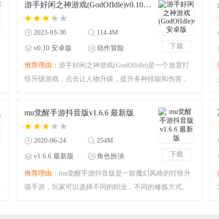
游手好闲之神游戏(GodOfIdle)v0.10 安卓版
它们可以获得丰富的
2023-03-30
114.4M
下载
v0.10 安卓版
动作冒险
推荐理由：
游手好闲之神游戏(GodOfIdle)是一个放置打
怪升级游戏，点击让人物升级，提升各种技能和伤害，
放置打怪，将怪物统统赶跑，游戏玩法多样，板块多
多，喜欢的小伙伴赶紧来下载吧。
mu觉醒手游抖音版v1.6.6 最新版
2020-06-24
254M
下载
v1.6.6 最新版
角色扮演
推荐理由：
mu觉醒手游抖音版是一款魔幻风格的打怪升
跑
级手游，玩家可以选择不同的职业，不同的修炼方式。
还可以建立工会，和工会的朋友一起战场拼杀，还有多
种武器自由选择，充满热血。游戏画风魔幻精美，喜欢