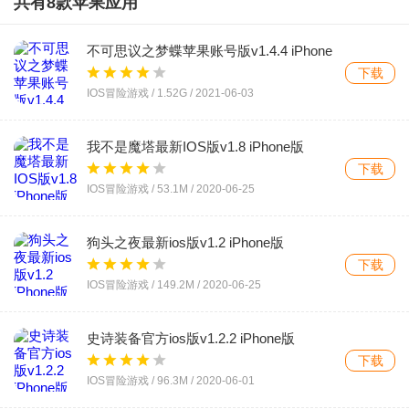
共有
8
款苹果应用
角色扮演 /
1G
/
2026-07-23
不可思议之梦蝶苹果账号版v1.4.4 iPhone
霓虹深渊无限手游安卓版v3.2.860 最新版
版
下载
下载
IOS冒险游戏 /
1.52G
/
2021-06-03
动作冒险 /
1.30G
/
2026-07-23
我不是魔塔最新IOS版v1.8 iPhone版
三界之主官方版v2.0 安卓版
下载
下载
IOS冒险游戏 /
53.1M
/
2020-06-25
卡牌桌游 /
328.6M
/
2026-07-23
狗头之夜最新ios版v1.2 iPhone版
New York Mysteries纽约之谜v2.1.1.764.56
下载
安卓版
下载
IOS冒险游戏 /
149.2M
/
2020-06-25
动作冒险 /
17.6M
/
2026-07-23
史诗装备官方ios版v1.2.2 iPhone版
奇迹骑士HD手游最新版v1.1.2.103 安卓版
下载
下载
IOS冒险游戏 /
96.3M
/
2020-06-01
动作冒险 /
15.4M
/
2026-07-22