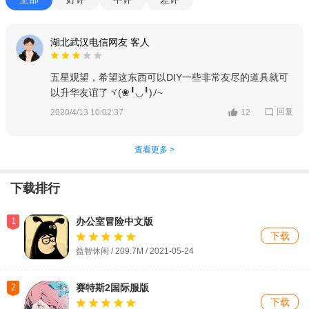
湖北武汉电信网友 客人
五星观望，希望这东西可以DIY一些非常友尽的道具就可
以升华友谊了ヾ(❀╹◡╹)ﾉ~
回复
2020/4/13 10:02:37
12
查看更多 >
下载排行
1
办公室冒险中文版
下载
益智休闲 / 209.7M / 2021-05-24
2
赛特斯2国际服版
下载