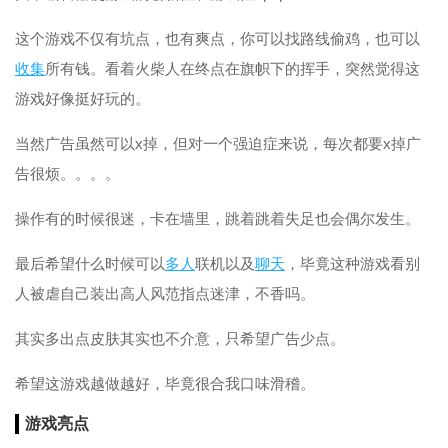
这个游戏不仅有坑点，也有爽点，你可以找路线偷鸡，也可以
收集
所有钱。看着火柴人在终点在旗帜下的挥手，突然觉得这
游戏好像挺好玩的。
当然广告虽然可以x掉，但对一个强迫症来说，每次都要x掉广
告很烦。。。。
操作有的时候很迷，卡在墙里，跳着跳着失足也会偶尔发生。
最后希望什么时候可以
多人
联机以及
聊天
，毕竟这种游戏看别
人被虐自己装出高人风范指点迷津，不香吗。
其实多出点皮肤其实也不介意，只希望广告少点。
希望这游戏越做越好，毕竟很合我口味滑稽。
游戏亮点