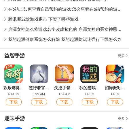
在b站上如何查看自己预约的游戏 怎么查看在b站预约的游戏教程
腾讯哪32款游戏退市 下架了哪些游戏
启源女神怎么将游戏名字改成紫色的 启源女神购买女神恩赐有什么特权
我的起源健康系统怎么解除 我的起源防沉迷强行下线怎么办
益智手游
更多
欢乐麻将全集2022新版红中玩法
逆行者官方版
失控手臂游戏安卓版
我的游戏官方版
沼泽派对无限金币版
439.3M
199.4M
164.4M
14.0M
143M
下载
下载
下载
下载
下载
趣味手游
更多