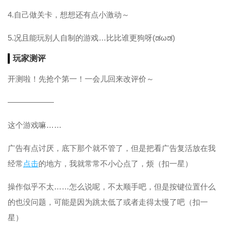
4.自己做关卡，想想还有点小激动～
5.况且能玩别人自制的游戏…比比谁更狗呀(ಡωಡ)
玩家测评
开测啦！先抢个第一！一会儿回来改评价～
——————
这个游戏嘛……
广告有点讨厌，底下那个就不管了，但是把看广告复活放在我
经常
点击
的地方，我就常常不小心点了，烦（扣一星）
操作似乎不太……怎么说呢，不太顺手吧，但是按键位置什么
的也没问题，可能是因为跳太低了或者走得太慢了吧（扣一
星）