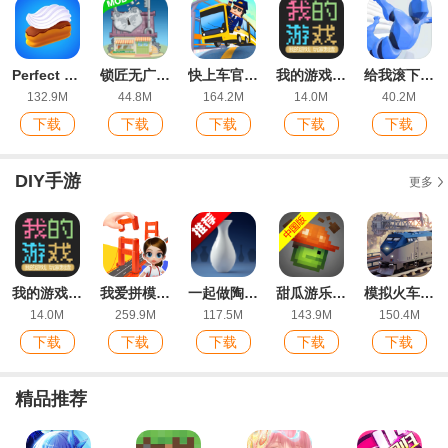
Perfect Cream完美奶油官方版
锁匠无广告版
快上车官方版
我的游戏官方版
给我滚下去破解版
132.9M
44.8M
164.2M
14.0M
40.2M
下载
下载
下载
下载
下载
DIY手游
更多
我的游戏官方版
我爱拼模型官方版
一起做陶器2手机版
甜瓜游乐场中国版
模拟火车站2游戏手机版TrainStation2
14.0M
259.9M
117.5M
143.9M
150.4M
下载
下载
下载
下载
下载
精品推荐