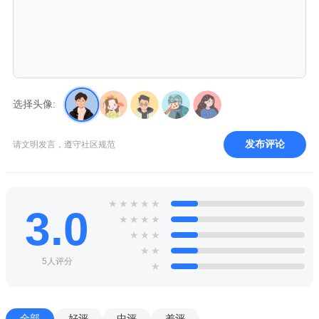
选择头像:
发布评论
请文明发言，遵守社区规范
★
★
★
★
★
3.0
★
★
★
★
★
★
★
★
★
5人评分
★
全部
好评
中评
差评