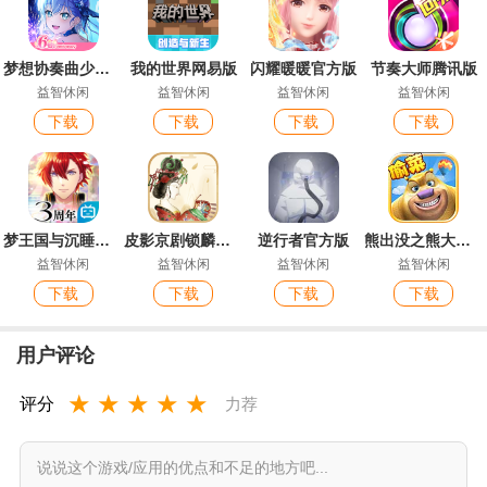
梦想协奏曲少女乐团派对最新版
我的世界网易版
闪耀暖暖官方版
节奏大师腾讯版
益智休闲
益智休闲
益智休闲
益智休闲
下载
下载
下载
下载
梦王国与沉睡的100王子
皮影京剧锁麟囊官方版
逆行者官方版
熊出没之熊大农场免费购买版手游
益智休闲
益智休闲
益智休闲
益智休闲
下载
下载
下载
下载
用户评论
★
★
★
★
★
评分
力荐