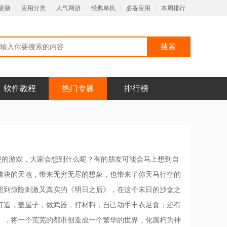
更新
应用分类
人气网游
经典单机
必备应用
本周排行
软件教程
热门专题
排行榜
型的游戏，大家会想到什么呢？有的朋友可能会马上想到自
素块的天地，带来无穷无尽的想象，也带来了你天马行空的
想到惊险刺激又真实的《明日之后》，在这个末日的沙盒之
打造，盖屋子，做武器，打材料，自己动手丰衣足食；还有
》，将一个荒芜的都市创造成一个繁华的世界，化腐朽为神