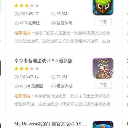
战斗！如果你喜欢玩
2023-09-07
95.5M
下载
v2.3 最新版
益智休闲
推荐理由：
怪物工匠官方正版是一款趣味满满的沙盒类
沙
型的创造游戏。这款游戏主打的是像素风的游戏，在自
由的沙盒之中创造出专属于你的怪物，非常自由有趣的
创造类沙盒游戏，下载怪物工匠官方正版开始你的创造
幸存者营地游戏v1.5.8 最新版
和DIY之旅，自由度超
2023-07-14
76.0M
下载
v1.5.8 最新版
经营养成
推荐理由：
幸存者营地游戏是一款以末日废土为背景的
经营类手游。这款游戏之中玩家可以尝试进行生存的挑
战，在末日之中你需要寻找物资，还需要集结伙伴和自
己一起生存！快来试试！
My Universe我的宇宙官方版v2.0.9 最新版