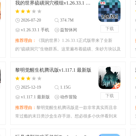
我的世界硫磺洞穴模组v1.26.33.1 手机版
的每一次决策都将决定
2026-07-20
374.7M
下载
v1.26.33.1 手机
益智休闲
版
推荐理由：
《我的世界》1.26.33.1正式版带来了全新
的“硫磺洞穴”生物群系。这里遍布着硫磺、朱砂方块以及
散发着毒气的烈性硫磺池，玩家接触毒气会陷入反胃状
态。在深岩层下，你将面对充满挑战的地下环境，利用
黎明觉醒生机腾讯版v1.117.1 最新版
新方块打造独特建
2025-12-19
1.15G
下载
v1.117.1 最新版
动作冒险
推荐理由：
黎明觉醒生机腾讯版是一款非常真实而且非
常过瘾的末日类沙盒生存手游。想必很多小伙伴看到末
日沙盒就会想到明日之后，而黎明觉醒则带来了全新的
末日沙盒体验，超真实的特效制作，让你切实感觉身处