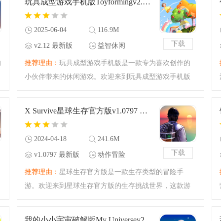
玩具成型游戏手机版Toyformingv2.12 最新版
末世的孤独与绝望质
2025-06-04
116.9M
下载
v2.12 最新版
益智休闲
的
推荐理由：
玩具成型游戏手机版是一款专为喜欢创作的
小伙伴带来的休闲游戏。欢迎来到玩具成型游戏手机版
的挑战之中，这款游戏综合了趣味的AI创作的玩法，你
可以进行玩具物品的融合和创作，有兴趣的小伙伴可以
X Survive星球生存官方版v1.0797 最新版
来腾飞网下载玩具成
2024-04-18
241.6M
下载
v1.0797 最新版
动作冒险
推荐理由：
星球生存官方版是一款生存类型的冒险手
游。欢迎来到星球生存官方版的生存挑战世界，这款游
戏之中你将会被迫来到一个外星球进行生存！你需要找
到生存的资源，还需要与外星的生物进行对抗！非常刺
我的小小宇宙破解版My Universev2.6.2 最新版