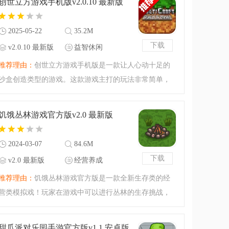
创世立方游戏手机版v2.0.10 最新版
下载海洋沙盒模拟器
2025-05-22
35.2M
下载
v2.0.10 最新版
益智休闲
推荐理由：
创世立方游戏手机版是一款让人心动十足的
沙盒创造类型的游戏。这款游戏主打的玩法非常简单，
和大火的我的世界差不多，你会获得一个我的世界一样
的沙盒世界，在这里定制规则，随心去创造，有兴趣的
饥饿丛林游戏官方版v2.0 最新版
小伙伴可以来腾飞网
2024-03-07
84.6M
下载
v2.0 最新版
经营养成
推荐理由：
饥饿丛林游戏官方版是一款全新生存类的经
营类模拟戏！玩家在游戏中可以进行丛林的生存挑战，
你需要进行种田还有养殖，让自己不会饿死。很不错的
荒野生存种田游戏，下载饥饿丛林游戏官方版开始你的
甜瓜派对乐园手游官方版v1.1 安卓版