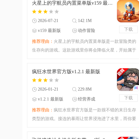
火星上的宇航员内置菜单版v159 最新版
变的战场格局，是您
2026-07-21
142.1M
下载
v159 最新版
动作冒险
推荐理由：
火星上的宇航员内置菜单版是一款冒险类的
生存向的游戏。这款游戏里你将会降临火星，开始属于
你的科幻之旅，你可以搜集更多的物资和能量，并且在
这里经营属于你的能量站，腾飞小编带来的还是内置菜
疯狂水世界官方版v1.2.1 最新版
单的版本，各种作弊
2026-01-21
229.8M
下载
v1.2.1 最新版
经营养成
推荐理由：
疯狂水世界官方版是一款很不错的末日生存
类型的游戏。接连的暴雨让世界浸泡进了水里，而你要
做的就是在这个疯狂的水世界之中进行生存！精品的新
生代生存模拟建造游戏，带着你的同伴一起生存和创