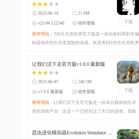
新版开始建造，让你
2023-06-14
21.9M
下载
v23.06.122340
动作冒险
最新版
推荐理由：
Z的生化危机梦官方版是一款玩家利用剧本编
辑器创作的生存类冒险的游戏。欢迎来到Z的生化危机梦
官方版的生存物语之中，刺激的冒险游戏来袭，尽情来
享受这生化末日的刺激探索，看看你能够在这个世界中
让我们活下去官方版v1.0.0 最新版
存活多久吧！你准
2023-06-07
140.5M
下载
v1.0.0 最新版
动作冒险
推荐理由：
让我们活下去官方版是一款末日题材的生存
类的游戏手游。这是一个已经到达了末日的游戏，冒险
的故事等你来体验！你可以化身这个世界的幸存者开始
全新的故事，想要活下去就要勇敢的去挑战那些可怕的
昆虫进化模拟器Evolution Simulator 3D最新版v1.12 安卓版
丧尸！活下去，一起