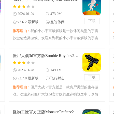
激的沙盒生存，舞台来
2024-01-04
473.0M
下载
v2.6.2 最新版
益智休闲
推荐理由：
我的小小宇宙破解版是一款休闲类型的宇宙
沙盒创造类游戏。欢迎来到我的小小宇宙破解版的宇宙
世界之中，你想要来一场宇宙沙盒的创造体验吗？今天
腾飞小编准备的是破解版本，资源不减反增越用越多，
僵尸大战3d官方版Zombie Royalev2.7.8 最新版
相当于就是无限的资
2023-11-28
149.1M
下载
v2.7.8 最新版
飞行射击
推荐理由：
僵尸大战3d官方版是一款丧尸类型的生存游
戏。欢迎来到僵尸大战3d官方版的生存挑战之中，尽情
体验丧尸世界的游戏吧！一款以末日生存作为题材的游
戏，你将会作为这个世界中少有的幸存者开始属于你的
怪物工匠官方正版MonsterCrafterv2.3 最新版