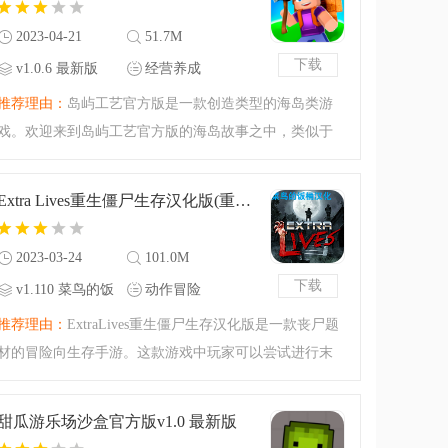
2023-04-21
51.7M
下载
v1.0.6 最新版
经营养成
推荐理由：
岛屿工艺官方版是一款创造类型的海岛类游
戏。欢迎来到岛屿工艺官方版的海岛故事之中，类似于
沙盒建造的玩法，创造出属于你的岛屿吧！今天腾飞小
编准备的是全新的官方版本，你可以体验最新的游戏内
Extra Lives重生僵尸生存汉化版(重生僵尸生存菜鸟的饭桶汉化96%)v1.110 菜鸟的饭桶汉化版
容，进行像素风的创
2023-03-24
101.0M
下载
v1.110 菜鸟的饭
动作冒险
桶汉化版
推荐理由：
ExtraLives重生僵尸生存汉化版是一款丧尸题
材的冒险向生存手游。这款游戏中玩家可以尝试进行末
日的生存，在丧尸病毒爆发的世界之中你应该如何生
存？不仅仅需要面对丧尸的袭击拥有足够精准的枪法，
甜瓜游乐场沙盒官方版v1.0 最新版
还要注意你的饥饿值