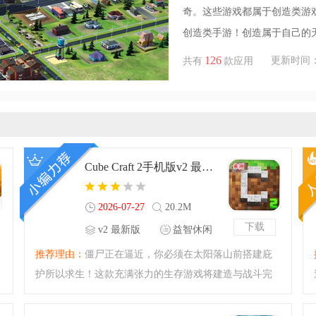
奇。这些游戏都属于创造类游
创造类手游！创造属于自己的
126
更新时间：202
共有
款应用
Cube Craft 2手机版v2 最新版
2026-07-27
20.2M
下载
v2 最新版
益智休闲
推荐理由：
僵尸正在逼近，你必须在太阳落山前搭建庇
护所以求生！这款充满张力的生存游戏将建造与战斗完
美结合，你不仅要抵御怪物的致命袭击，还能奋起反
击，用火焰将它们彻底烧毁。在危机四伏的世界中，你