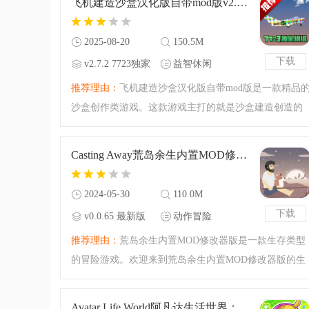
飞机建造沙盒汉化版自带mod版v2.7.2 7723独家模组版
造，在这个末日的避难
2025-08-20
150.5M
下载
v2.7.2 7723独家
益智休闲
模组版
推荐理由：
飞机建造沙盒汉化版自带mod版是一款精品
沙盒创作类游戏。这款游戏主打的就是沙盒建造创造的
玩法，腾飞小编今天准备的还是自带模组的版本，内置
了7723模组菜单，你可以利用模组菜单里面的内容进行
Casting Away荒岛余生内置MOD修改器版v0.0.65 最新版
下载和安装，精品的
2024-05-30
110.0M
下载
v0.0.65 最新版
动作冒险
推荐理由：
荒岛余生内置MOD修改器版是一款生存类型
的冒险游戏。欢迎来到荒岛余生内置MOD修改器版的生
存海岛挑战之中，进行你的荒岛生存挑战，搜集物资，
建造你的营地吧！今天腾飞小编带来的是破解版本，游
Avatar Life World阿凡达生活世界：我的故事游戏官方版v1.0.2 安卓版