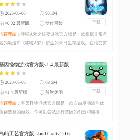
看！超好玩的房屋设
2023-06-08
98.1M
下载
v0.02 最新版
动作冒险
推荐理由：
哆啦A梦之核变游戏官方版是一款根据非常有
名的动漫IP《哆啦A梦》衍生的末日生存游戏。在核变灾
变的背景下，你会做出怎样的抉择？下载哆啦A梦之核变
游戏官方版开始你的挑战吧！刺激满满的生存，充满震
基因怪物游戏官方版v1.4 最新版
撼的末日剧情，能
2023-05-06
69.5M
下载
v1.4 最新版
益智休闲
推荐理由：
基因怪物游戏官方版是一款自由度满满的优
质创造类的游戏。你可以尝试进行基因的创造和编排，
有的时候你可以弄出一些怪物来，这个根据你自己的心
情去决定。奇趣满满的基因改变创造的游戏，下载基因
岛屿工艺官方版Island Craftv1.0.6 最新版
怪物游戏官方版尽情