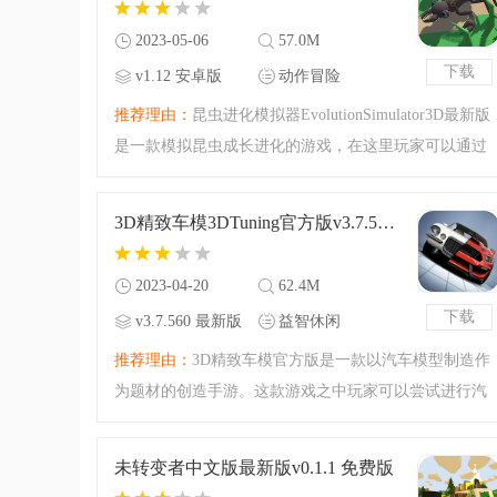
2023-05-06
57.0M
下载
v1.12 安卓版
动作冒险
推荐理由：
昆虫进化模拟器EvolutionSimulator3D最新版
是一款模拟昆虫成长进化的游戏，在这里玩家可以通过
基因修改获得各种各种的昆虫，游戏中不断吞噬更小的
物种进行成长，见证生物进化，欢迎下载体验！
3D精致车模3DTuning官方版v3.7.560 最新版
2023-04-20
62.4M
下载
v3.7.560 最新版
益智休闲
推荐理由：
3D精致车模官方版是一款以汽车模型制造作
为题材的创造手游。这款游戏之中玩家可以尝试进行汽
车模型的操作，创造出你最满意的汽车模型，趣味满满
的创造拼装玩法等你来体验哦！完整的官方版本为你准
未转变者中文版最新版v0.1.1 免费版
备好，一起来享受飙