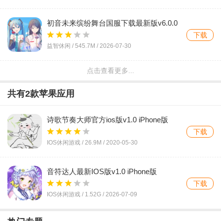
初音未来缤纷舞台国服下载最新版v6.0.0
安卓版
下载
益智休闲 /
545.7M
/
2026-07-30
点击查看更多...
黑色星期五之夜中文版Friday Night
Funkin(周五夜放克)v0.2.7.5 2026官方中文
下载
共有
2
款苹果应用
版
益智休闲 /
161.9M
/
2026-07-29
诗歌节奏大师官方ios版v1.0 iPhone版
ELLIA音游官方版v1.7.20 安卓版
下载
下载
IOS休闲游戏 /
26.9M
/
2020-05-30
益智休闲 /
437.0M
/
2026-07-29
音符达人最新IOS版v1.0 iPhone版
周五夜放克qt粉丝重制版(Friday Night
下载
Funkin)v0.2.8 安卓版
下载
IOS休闲游戏 /
1.52G
/
2026-07-09
益智休闲 /
460.6M
/
2026-07-27