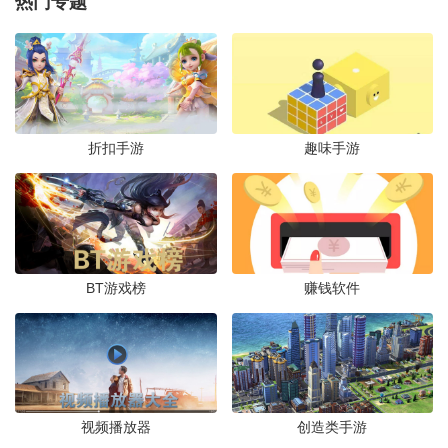
热门专题
beat pod音乐手游v1.0 安卓版
下载
益智休闲 /
7.5M
/
2026-07-23
FNF逃生者错误化瑞克模组(Friday Night
Funkin)v墨月移植 手机版
折扣手游
趣味手游
下载
益智休闲 /
174.1M
/
2026-07-20
fnf女孩之夜官方正版vDZnf 官方版
下载
益智休闲 /
87.3M
/
2026-07-20
BT游戏榜
赚钱软件
球球节奏大师游戏正版v1.0.0 最新版
下载
益智休闲 /
78.3M
/
2026-07-19
视频播放器
创造类手游
周五夜放克FNF大狗叫叫叫