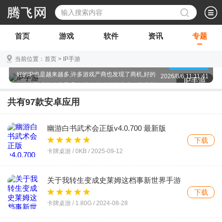
首页
游戏
软件
资讯
专题
何谓IP?在这个时代,一个人创造的艺术作品,他的世界
当前位置：
首页
>
IP手游
观,人设,剧情构成了他的IP,这就是IP.随着时代的发展,
点击查看
好的IP也是越来越多,许多游戏产商也发现了商机,好的
2026/8/6 11:11:41
IP手游
IP有自己成熟的世界观,人设,在游戏的设定这一块儿就
可以节省很大的功夫,并且会有一群因IP而被吸引来的
共有
97
款安卓应用
粉丝玩家,他们未必喜欢游戏,但是他们喜爱这个IP.IP手
游的魅力到底在哪里?就在于粉丝们想要看到自己喜
欢的角色,还有与之相关的剧情.那么一起进入IP手游的
幽游白书武术会正版v4.0.700 最新版
世界,感受IP带来的独特魅力.
下载
卡牌桌游 /
0KB
/
2025-09-12
关于我转生变成史莱姆这档事新世界手游
最新版v1.13 安卓版
下载
卡牌桌游 /
1.80G
/
2024-08-28