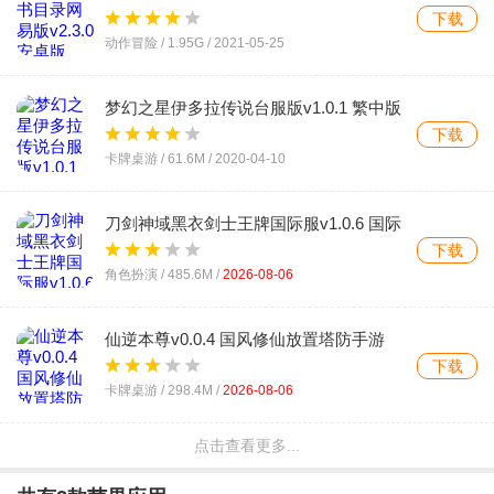
下载
动作冒险 /
1.95G
/
2021-05-25
梦幻之星伊多拉传说台服版v1.0.1 繁中版
下载
卡牌桌游 /
61.6M
/
2020-04-10
刀剑神域黑衣剑士王牌国际服v1.0.6 国际
版
下载
角色扮演 /
485.6M
/
2026-08-06
仙逆本尊v0.0.4 国风修仙放置塔防手游
下载
卡牌桌游 /
298.4M
/
2026-08-06
点击查看更多...
Memoria Freese地城邂逅记忆憧憬国服官
方版v3.1.0 安卓版
下载