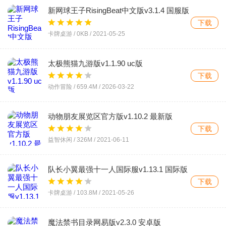
新网球王子RisingBeat中文版v3.1.4 国服版
下载
卡牌桌游 /
0KB
/
2021-05-25
太极熊猫九游版v1.1.90 uc版
下载
动作冒险 /
659.4M
/
2026-03-22
动物朋友展览区官方版v1.10.2 最新版
下载
益智休闲 /
326M
/
2021-06-11
队长小翼最强十一人国际服v1.13.1 国际版
下载
卡牌桌游 /
103.8M
/
2021-05-26
魔法禁书目录网易版v2.3.0 安卓版