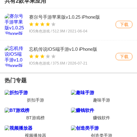
共有
2
款苹果应用
卡牌桌游 /
54.8M
/
2026-08-06
赛尔号手游苹果版v1.0.25 iPhone版
Agito Driver System假面骑士腰带模拟器时
下载
王最终形态v1.0 最新版
下载
IOS角色游戏 /
512.9M
/
2021-06-04
益智休闲 /
94.2M
/
2026-08-04
忘机传说IOS端手游v1.0 iPhone版
妖怪名单之前世今生腾讯手游v1.0.0.14 应
下载
用宝版
下载
IOS角色游戏 /
375.6M
/
2026-07-21
策略塔防 /
1.80G
/
2026-08-04
热门专题
DX ULTRAMAN GEEDDX奥特曼变身器模
拟器手游v0.1 最新版
下载
折扣手游
益智休闲 /
91.5M
/
2026-08-03
趣味手游
爆裂飞车2内购版(爆裂飞车II)v1.0.6 最新版
BT游戏榜
赚钱软件
下载
动作冒险 /
95.9M
/
2026-07-31
视频播放器
创造类手游