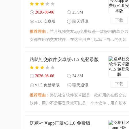
别忘了注意素质哦。
2026-08-06
25.9M
下载
v1.0 安卓版
聊天通讯
推荐理由：
兰月视频交友app免费版是一款好用的单身男
女都在用的交友软件，在这里用户可以写下自己的伪装
来进行交友，多种交友方式让大家能全面的了解对方，
在这里打击可以畅所欲言交流各种话题，说不动就能遇
路趴社交软件安卓版v1.5 免登录版
到自己感兴趣的对象
2026-08-06
24.8M
下载
v1.5 免登录版
聊天通讯
推荐理由：
路趴社交软件安卓版是一款好用的在线交友
软件，用户不需要登录就可以是一个本软件，用户基本
上都是单身的优质男女，为了让大家在繁重的工作之余
进行社交，软件极度重视大家的隐私保护，在这里我们
泛糖社区app正版v3.1.0 免费版
可以尽情的诉说心事