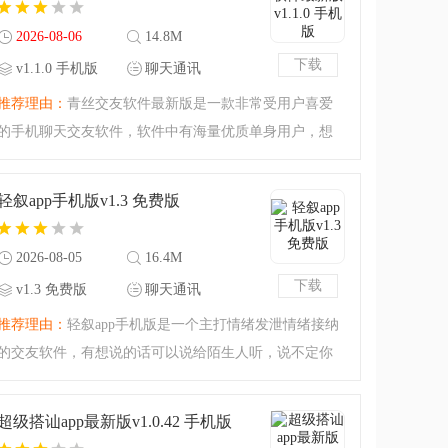
2026-08-06
14.8M
下载
v1.1.0 手机版
聊天通讯
推荐理由：
青丝交友软件最新版是一款非常受用户喜爱
的手机聊天交友软件，软件中有海量优质单身用户，想
要寻找令自己心动的另一半吗？想要扩大自己的交友圈
吗？下载青丝交友软件，这里都能够满足你的需求，喜
轻叙app手机版v1.3 免费版
欢的小伙伴快来下载
2026-08-05
16.4M
下载
v1.3 免费版
聊天通讯
推荐理由：
轻叙app手机版是一个主打情绪发泄情绪接纳
的交友软件，有想说的话可以说给陌生人听，说不定你
们就成了要好的朋友，系统根据大数据会推荐和你最合
适的用户，来一场深层次的交流吧，彼此喜欢可以奔现
超级搭讪app最新版v1.0.42 手机版
哦，平台信息全部经