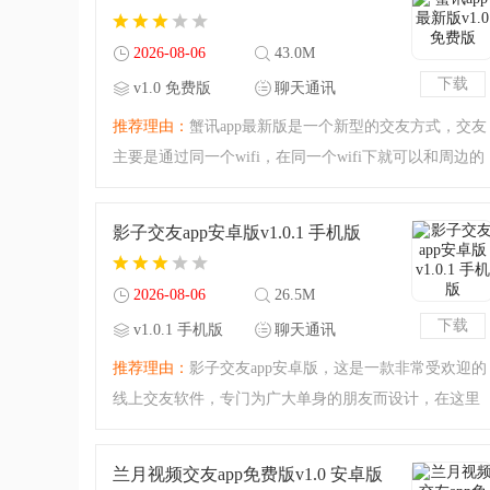
圈，喜欢的小伙伴快
2026-08-06
43.0M
下载
v1.0 免费版
聊天通讯
推荐理由：
蟹讯app最新版是一个新型的交友方式，交友
主要是通过同一个wifi，在同一个wifi下就可以和周边的
人进行轻松交流，即时聊天更畅快，还共享文字、图
片、视频、文件等等，是非常新颖的交友方式，一起来
影子交友app安卓版v1.0.1 手机版
看看吧。蟹讯app介
2026-08-06
26.5M
下载
v1.0.1 手机版
聊天通讯
推荐理由：
影子交友app安卓版，这是一款非常受欢迎的
线上交友软件，专门为广大单身的朋友而设计，在这里
不仅有着大量的单身朋友，而且还能够随时随地的进行
聊天互动，大家都来自五湖四海，在互相交流的同时，
兰月视频交友app免费版v1.0 安卓版