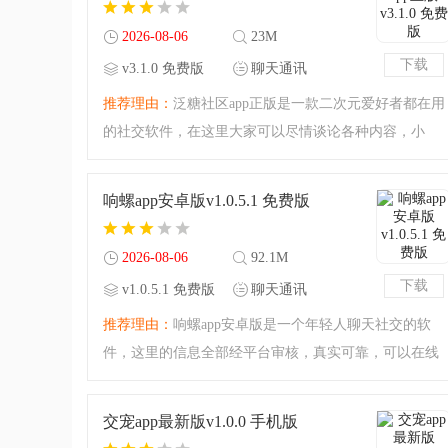
2026-08-06
23M
下载
v3.1.0 免费版
聊天通讯
推荐理由：
泛糖社区app正版是一款二次元爱好者都在用
的社交软件，在这里大家可以尽情谈论各种内容，小
说，影视，动漫，明星各种话题都能在这里引起共鸣；
不仅能够在软件内体验到优质的聊天交友服务，还能结
响螺app安卓版v1.0.5.1 免费版
交认识更多的同好拓宽
2026-08-06
92.1M
下载
v1.0.5.1 免费版
聊天通讯
推荐理由：
响螺app安卓版是一个年轻人聊天社交的软
件，这里的信息全部经平台审核，真实可靠，可以在线
上搜索合适自己的用户进行聊天，系统也会为你推荐附
近的用户，喜欢的话还可以奔现哦，感兴趣的小伙伴赶
交宠app最新版v1.0.0 手机版
紧下载试试吧。响螺a