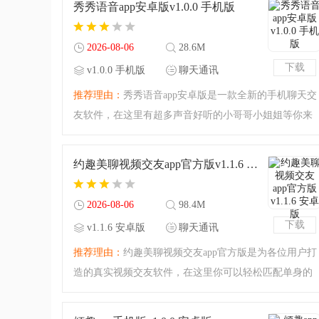
秀秀语音app安卓版v1.0.0 手机版
自己的另一半，是一
2026-08-06
28.6M
下载
v1.0.0 手机版
聊天通讯
推荐理由：
秀秀语音app安卓版是一款全新的手机聊天交
友软件，在这里有超多声音好听的小哥哥小姐姐等你来
撩，时下热门火爆的声音交友平台，在这里遇见让你心
动的声音，强势告白，和心动对象在一起，快来下载寻
约趣美聊视频交友app官方版v1.1.6 安卓版
找你的TA！秀秀语音
2026-08-06
98.4M
下载
v1.1.6 安卓版
聊天通讯
推荐理由：
约趣美聊视频交友app官方版是为各位用户打
造的真实视频交友软件，在这里你可以轻松匹配单身的
优质异性，随时随地畅聊自己感兴趣的话题，寻找属于
自己的社交圈子，有需要的用户赶紧来本站下载吧。