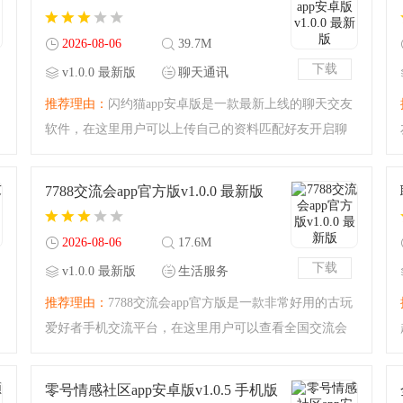
么，赶紧用起来吧。面即
2026-08-06
39.7M
下载
v1.0.0 最新版
聊天通讯
推荐理由：
闪约猫app安卓版是一款最新上线的聊天交友
软件，在这里用户可以上传自己的资料匹配好友开启聊
天，全部都是真实信息，严格审核绝对可靠，动态广场
查看附近用户最新动态，快来下载使用看看吧！闪约猫
7788交流会app官方版v1.0.0 最新版
app特色【当天约会
2026-08-06
17.6M
下载
v1.0.0 最新版
生活服务
推荐理由：
7788交流会app官方版是一款非常好用的古玩
爱好者手机交流平台，在这里用户可以查看全国交流会
和古玩地摊等各种相关信息，地毯攻略推荐，信息全查
询快，享受独家视频报道，如果你也爱好古玩就快来下
零号情感社区app安卓版v1.0.5 手机版