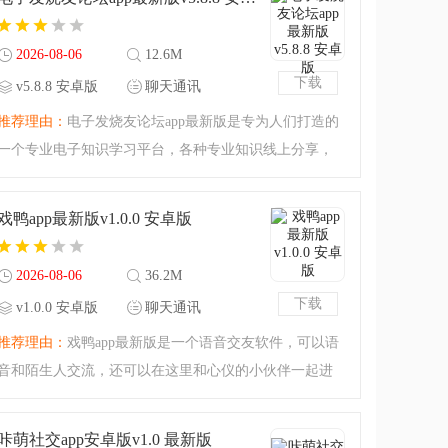
哦。抖玩交友app安卓
2026-08-06
12.6M
下载
v5.8.8 安卓版
聊天通讯
推荐理由：
电子发烧友论坛app最新版是专为人们打造的
一个专业电子知识学习平台，各种专业知识线上分享，
你有任何问题也可以在这里提出，大神为你解答疑惑，
功能非常全面，很实用的一款软件，快来下载看看吧！
戏鸭app最新版v1.0.0 安卓版
2026-08-06
36.2M
下载
v1.0.0 安卓版
聊天通讯
推荐理由：
戏鸭app最新版是一个语音交友软件，可以语
音和陌生人交流，还可以在这里和心仪的小伙伴一起进
行声音表演，比如一起唱歌、语音配音等等，还可以鉴
别你的声音，到底是御姐音还是萝莉音呢，喜欢的小伙
咔萌社交app安卓版v1.0 最新版