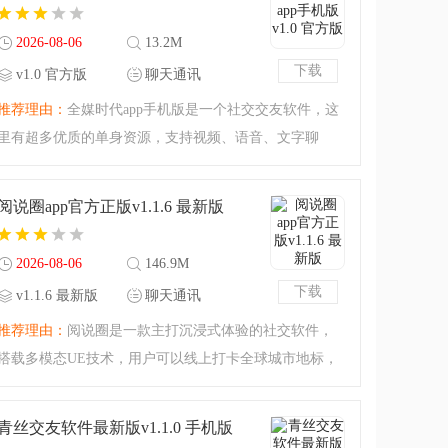
紧下载试试吧。聊欢
2026-08-06
13.2M
下载
v1.0 官方版
聊天通讯
推荐理由：
全媒时代app手机版是一个社交交友软件，这
里有超多优质的单身资源，支持视频、语音、文字聊
天，可以和附近的人聊天，全部用户经实名认证，喜欢
的话还可以奔现，想脱单的小伙伴赶紧下载试试吧。全
阅说圈app官方正版v1.1.6 最新版
媒时代app手机版特色
2026-08-06
146.9M
下载
v1.1.6 最新版
聊天通讯
推荐理由：
阅说圈是一款主打沉浸式体验的社交软件，
搭载多模态UE技术，用户可以线上打卡全球城市地标，
了解各地人文历史。软件自带即时聊天、动态发布、会
员权益等功能，能和好友实时互动分享生活，完成趣味
青丝交友软件最新版v1.1.0 手机版
任务解锁更多场景，