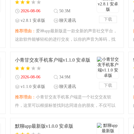
2026-08-06
50.3M
下载
v2.8.1 安卓版
聊天通讯
推荐理由：
爱神app最新版是一款全新的声音社交平台，
这款软件能够轻松的进行交友，以你的声音为筹码，找
到你喜爱的或者喜爱的你声音的人，让您能够享受到便
捷的交友体验，是您掌上语音社交软件的最佳选择！爱
小青甘交友手机客户端v1.1.0 安卓版
神app最新版简介爱
2026-08-06
34.9M
下载
v1.1.0 安卓版
聊天通讯
推荐理由：
小青甘交友手机客户端是一个社交交友软
件，这里可以根据标签找到志同道合的朋友，不仅可以
文字聊天，更支持视频直接见面聊天，如果喜欢还可以
奔现，和陌生人交友的软件，喜欢的小伙伴赶紧下载体
默聊app最新版v1.0.0 安卓版
验吧。小青甘交友手机