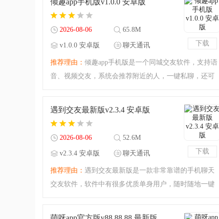
倾趣app手机版v1.0.0 安卓版
2026-08-06
65.8M
下载
v1.0.0 安卓版
聊天通讯
推荐理由：
倾趣app手机版是一个同城交友软件，支持语
音、视频交友，系统会推荐附近的人，一键私聊，还可
以发表动态，和他人互动，如果线上聊得来还可以线下
奔现哦，平台信息全部经实名认证，真实可靠，想谈恋
遇到交友最新版v2.3.4 安卓版
爱的小伙伴赶紧下载
2026-08-06
52.6M
下载
v2.3.4 安卓版
聊天通讯
推荐理由：
遇到交友最新版是一款非常靠谱的手机聊天
交友软件，软件中有很多优质单身用户，随时随地一键
畅聊，用户想要寻找好友一起游戏开黑的、想要扩大自
己的交友圈的，来这里都可以完成，喜欢的小伙伴快来
萌呀app官方版v88.88.88 最新版