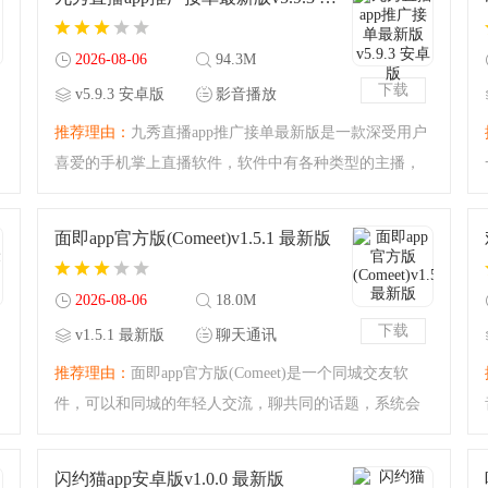
2026-08-06
94.3M
下载
v5.9.3 安卓版
影音播放
推荐理由：
九秀直播app推广接单最新版是一款深受用户
喜爱的手机掌上直播软件，软件中有各种类型的主播，
娱乐主播、游戏主播、才艺主播等等，直播在线展示才
艺，各种视频互动等你来玩，亲密互动语音聊天在线交
面即app官方版(Comeet)v1.5.1 最新版
友，喜欢的小伙伴快
2026-08-06
18.0M
下载
v1.5.1 最新版
聊天通讯
推荐理由：
面即app官方版(Comeet)是一个同城交友软
件，可以和同城的年轻人交流，聊共同的话题，系统会
根据每一位用户的年龄、性格、喜好推荐匹配一些相似
的用户，在线畅聊，如果喜欢可以奔现哦，还在等什
闪约猫app安卓版v1.0.0 最新版