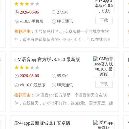
载使用吧！7788交流
2026-08-06
27.9M
下载
v1.0.5 手机版
聊天通讯
推荐理由：
零号情感社区app安卓版是一个同城交友软
件，这里有差多颜值高的小哥哥小姐姐，可以在线语音
聊天、在线k歌、组队开黑等等，玩法多多，还可以给彼
此送礼物哦，打开定位可以知道附近的人，同城交友更
CM语音app官方版v8.16.0 最新版
加方便，一起来看看
2026-08-06
95.9M
下载
v8.16.0 最新版
聊天通讯
推荐理由：
CM语音app官方版是一个语音聊天交友软
件，在线聊天，24小时不打烊，连麦k歌、语音开黑，建
立直播间，互相刷礼物增加亲密度，玩法多多，乐趣十
足，还可以建立私密视频聊天，喜欢就约起来，感兴趣
爱神app最新版v2.8.1 安卓版
的小伙伴赶紧下载用起