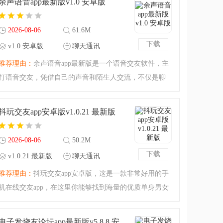
余声语音app最新版v1.0 安卓版
集帅基地：各色美
2026-08-06
61.6M
下载
v1.0 安卓版
聊天通讯
推荐理由：
余声语音app最新版是一个语音交友软件，主
打语音交友，凭借自己的声音和陌生人交流，不仅是聊
天还可以一起打游戏哦，你也可以选择和什么类型的声
音的人语音，不管是萌妹音还是御姐音抑或是正太音，
抖玩交友app安卓版v1.0.21 最新版
总有一款满足你，一
2026-08-06
50.2M
下载
v1.0.21 最新版
聊天通讯
推荐理由：
抖玩交友app安卓版，这是一款非常好用的手
机在线交友app，在这里你能够找到海量的优质单身男女
青年，你可以随意进行互动，找找看哪一位是你的灵魂
伴侣，从此和单身说再见，有需要的话就来腾飞下载
电子发烧友论坛app最新版v5.8.8 安卓版