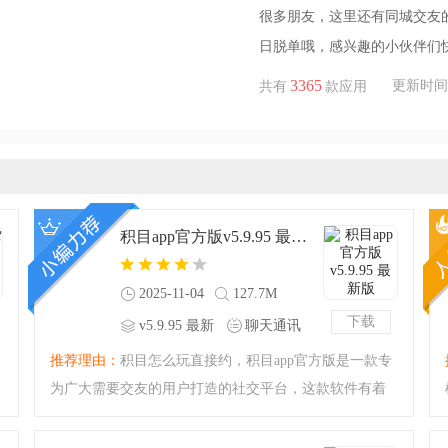
很多朋友，这里还有同城交友
日脱单哦，感兴趣的小伙伴们
3365
更新时间：20
共有
款应用
积目app官方版v5.9.95 最新版
2025-11-04
127.7M
下载
v5.9.95 最新
聊天通讯
版
推荐理由：
积目怎么玩直接约，积目app官方版是一款专
为广大需要交友的用户打造的社交平台，这款软件有着
最为丰富的单身男女资源，诸多高颜值的帅哥美女在线
约，找到你志同道合的另外一半，让您可以轻松的进行