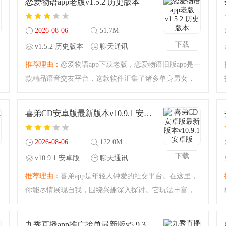
恋爱物语app老版v1.5.2 历史版本
最佳选择！陌生交友
2026-08-06
51.7M
下载
v1.5.2 历史版本
聊天通讯
推荐理由：
恋爱物语app下载老版，恋爱物语旧版app是一
款精品语音交友平台，这款软件汇集了诸多单身男女，
通过语音来进行交友，语音交友的模式，让用户可以找
到属于自己的声音，通过声音来认识你，还在等什么，
喜弟CD安卓版最新版本v10.9.1 安卓版
快来下载吧！恋爱
2026-08-06
122.0M
下载
v10.9.1 安卓版
聊天通讯
推荐理由：
喜弟app是年轻人钟爱的社交平台。在这里，
你能尽情展现自我，围绕兴趣深入探讨。它玩法丰富，
助你结识真诚优秀的朋友，还能邂逅高质量异性，是专
属的高素质脱单神器。
九秀直播app推广接单最新版v5.9.3 安卓版