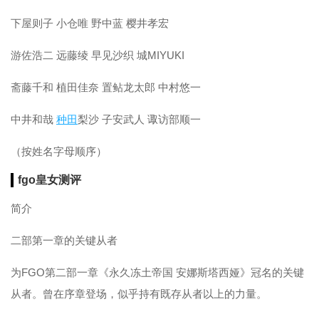
下屋则子 小仓唯 野中蓝 樱井孝宏
游佐浩二 远藤绫 早见沙织 城MIYUKI
斋藤千和 植田佳奈 置鲇龙太郎 中村悠一
中井和哉
种田
梨沙 子安武人 诹访部顺一
（按姓名字母顺序）
fgo皇女测评
简介
二部第一章的关键从者
为FGO第二部一章《永久冻土帝国 安娜斯塔西娅》冠名的关键
从者。曾在序章登场，似乎持有既存从者以上的力量。