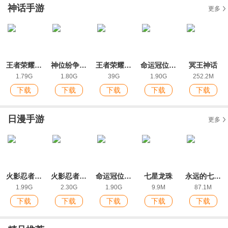
神话手游
更多
王者荣耀最新版本2026
神位纷争IOS端
王者荣耀ios版
命运冠位指定官方版
冥王神话
1.79G
1.80G
39G
1.90G
252.2M
下载
下载
下载
下载
下载
日漫手游
更多
火影忍者：忍者新世代手游官方版
火影忍者ol苹果版
命运冠位指定官方版
七星龙珠
永远的七龙珠官方版手游
1.99G
2.30G
1.90G
9.9M
87.1M
下载
下载
下载
下载
下载