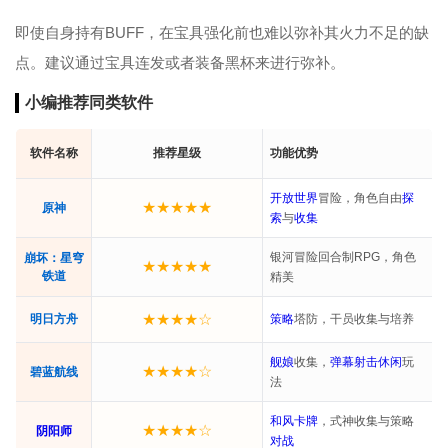
即使自身持有BUFF，在宝具强化前也难以弥补其火力不足的缺
点。建议通过宝具连发或者装备黑杯来进行弥补。
小编推荐同类软件
软件名称
推荐星级
功能优势
开放世界
冒险，角色自由
探
★★★★★
原神
索
与
收集
银河冒险回合制RPG，角色
崩坏：星穹
★★★★★
铁道
精美
★★★★☆
明日方舟
策略
塔防，干员收集与培养
舰娘
收集，
弹幕
射击
休闲
玩
★★★★☆
碧蓝航线
法
和风
卡牌
，式神收集与策略
★★★★☆
阴阳师
对战