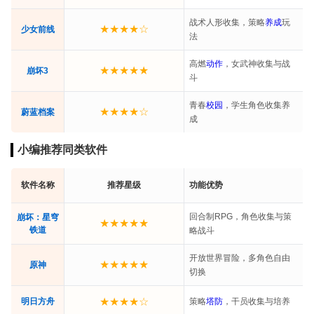
战术人形收集，策略
养成
玩
★★★★☆
少女前线
法
高燃
动作
，女武神收集与战
★★★★★
崩坏3
斗
青春
校园
，学生角色收集养
★★★★☆
蔚蓝档案
成
小编推荐同类软件
软件名称
推荐星级
功能优势
回合制RPG，角色收集与策
崩坏：星穹
★★★★★
铁道
略战斗
开放世界冒险，多角色自由
★★★★★
原神
切换
★★★★☆
明日方舟
策略
塔防
，干员收集与培养