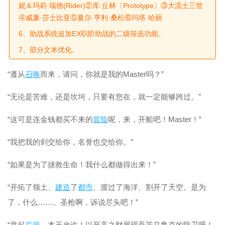
妮＆玛莉·瑞德(Rider)②库·丘林〔Prototype〕③大流士三世
④威廉·莎士比亚⑤夏尔·亨利·桑松⑥玛塔·哈丽
6、助战系统追加EX职阶助战的二级筛选功能。
7、部分文本优化。
“遵从
召唤
而来，请问，你就是我的Master吗？”
“无论是苦难，还是坎坷，只要有您在，就一定能够跨过。”
“这可是连金钱都买不来的
冒险
呢，来，开船吧！Master！”
“我把我的剑交给你，名誉也交给你。”
“如果是为了拯救生命！我什么都做得出来！”
“开拓了领土、
建造
了
都市
、渡过了海洋、割开了天空。是为
了，什么……。圣枪啊，诉说尽头吧！”
“举起
弓箭
，本王允许！以至高之财展现吾等乌鲁克的防卫吧！