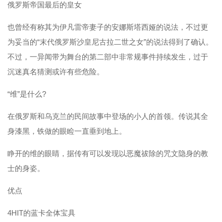
俄罗斯帝国最后的皇女
也曾经有称其为伊凡雷帝妻子的安娜斯塔西娅的说法，不过更
为妥当的“末代俄罗斯沙皇尼古拉二世之女”的说法得到了确认。
不过，一异闻带为舞台的第二部中非常规事件持续发生，过于
沉迷真名猜测或许有些危险。
“维”是什么?
在俄罗斯和乌克兰的民间故事中登场的小人的首领。传说其全
身漆黑，铁做的眼睑一直垂到地上。
睁开的维的眼睛，据传有可以发现以恶魔祓除的咒文隐身的教
士的身姿。
优点
4HIT的蓝卡全体宝具