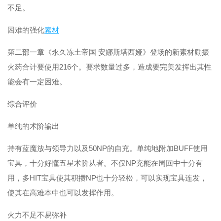
不足。
困难的强化
素材
第二部一章《永久冻土帝国 安娜斯塔西娅》登场的新素材励振
火药合计要使用216个。要求数量过多，造成要完美发挥出其性
能会有一定困难。
综合评价
单纯的术阶输出
持有蓝魔放与领导力以及50NP的自充。单纯地附加BUFF使用
宝具，十分好懂五星术阶从者。不仅NP充能在周回中十分有
用，多HIT宝具使其积攒NP也十分轻松，可以实现宝具连发，
使其在高难本中也可以发挥作用。
火力不足不易弥补