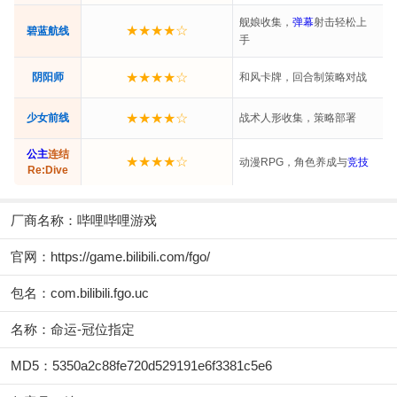
舰娘收集，
弹幕
射击轻松上
★★★★☆
碧蓝航线
手
★★★★☆
阴阳师
和风卡牌，回合制策略对战
★★★★☆
少女前线
战术人形收集，策略部署
公主
连结
★★★★☆
动漫RPG，角色养成与
竞技
Re:Dive
厂商名称：
哔哩哔哩游戏
官网：
https://game.bilibili.com/fgo/
包名：com.bilibili.fgo.uc
名称：命运-冠位指定
MD5：5350a2c88fe720d529191e6f3381c5e6