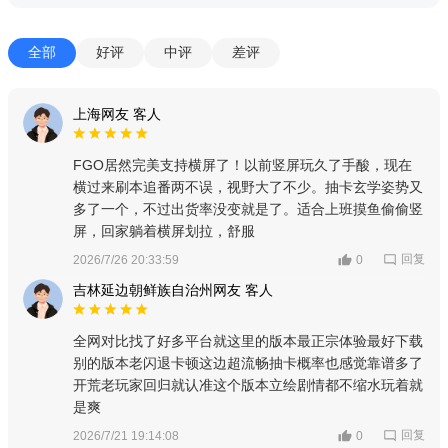
全部
好评
中评
差评
上海网友 客人
FGO居然完美支持横屏了！以前竖屏玩久了手酸，现在
横过来刷本追番两不误，视野大了不少。抽卡玄学姿势又
多了一个，不过出货率没变就是了。适合上班摸鱼偷偷竖
屏，回家躺着横屏划拉，舒服
回复
2026/7/26 20:33:59
0
吉林延边朝鲜族自治州网友 客人
全网对比找了好多平台就这里的版本最正宗体验最好下载
别的版本老闪退卡顿这边超流畅抽卡概率也感觉靠谱多了
开荒老玩家回归就认准这个版本立绘剧情都不缩水玩着就
是爽
回复
2026/7/21 19:14:08
0