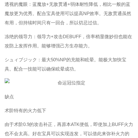
透视的魔眼：蓝魔放+无敌贯通+弱体耐性降低，相比一般的蓝
魔放更为优秀。配合宝具使用可以提高NP效率。无敌贯通虽然
有用，但持续时间只有一回合，所以切忌过信。
冻绝的领导力：领导力+攻击DEBUFF，倍率稍显微妙但也能在
攻防上发挥作用。能够增强己方生存能力。
シュィブジック：最大50%NP的充能和眩晕。能极大加快宝
具。配合一技能可以确保眩晕成功。
缺点
术阶特有的火力低下
由于术阶0.9的攻击补正，再原本ATK便低，即使加上BUFF火力
也不会太高。好在宝具可以实现连发，可以借此来弥补火力的