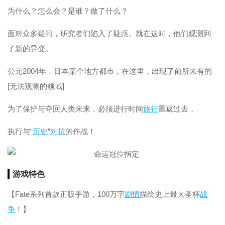
为什么？怎么会？是谁？做了什么？
面对众多疑问，研究者们陷入了疑惑。就在这时，他们观测到
了新的异变。
公元2004年，日本某个地方都市，在这里，出现了前所未有的
[无法观测的领域]
为了保护与夺回人类未来，必须进行时间
旅行
重返过去，
执行与“
历史
”
对抗
的作战！
游戏特色
【Fate系列首款正版手游，100万字
剧情
描绘史上最大圣杯
战
争
！】