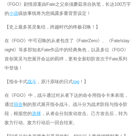
《FGO》剧情原案由Fate之父奈须蘑菇亲自执笔，长达100万字
的
小说
级故事线将为您揭露多重背景设定！
【史上最多英灵集结，跨越时代的终极召唤！】
在《FGO》中可召唤的从者包含了《Fate/Zero》、《Fate/stay
night》等多部知名Fate作品中的经典角色，以及多位《FGO》
首创英灵与您展开命运的羁绊，更有全新职阶首次于Fate系列
中登场！
【指令卡式
战斗
，原汁原味的日式
rpg
！】
在《FGO》中，战斗通过对从者下达的命令用指令卡来表现，
通过
回合
制的形式展开指令战斗。战斗分为战术阶段与指令阶
段，根据您的
选择
，从者会分别发动攻击。己方攻击后，转为
敌方行动。敌方行动后一回合结束。