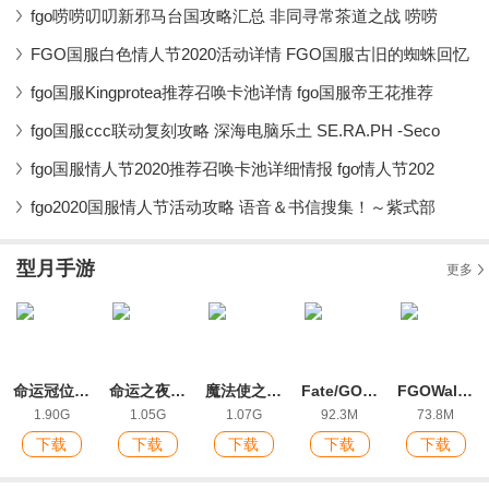
fgo唠唠叨叨新邪马台国攻略汇总 非同寻常茶道之战 唠唠
FGO国服白色情人节2020活动详情 FGO国服古旧的蜘蛛回忆
fgo国服Kingprotea推荐召唤卡池详情 fgo国服帝王花推荐
fgo国服ccc联动复刻攻略 深海电脑乐土 SE.RA.PH -Seco
fgo国服情人节2020推荐召唤卡池详细情报 fgo情人节202
fgo2020国服情人节活动攻略 语音＆书信搜集！～紫式部
型月手游
更多
命运冠位指定官方版
命运之夜游戏手机版汉化版
魔法使之夜安卓汉化版游戏
Fate/GO台服版
FGOWaltz呆毛王解锁版
1.90G
1.05G
1.07G
92.3M
73.8M
下载
下载
下载
下载
下载