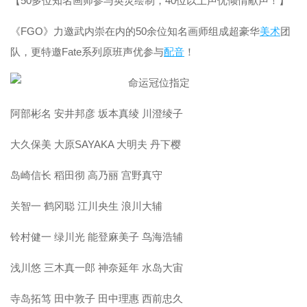
【50多位知名画师参与英灵绘制，40位以上声优倾情献声！】
《FGO》力邀武内崇在内的50余位知名画师组成超豪华
美术
团
队，更特邀Fate系列原班声优参与
配音
！
阿部彬名 安井邦彦 坂本真绫 川澄绫子
大久保美 大原SAYAKA 大明夫 丹下樱
岛崎信长 稻田彻 高乃丽 宫野真守
关智一 鹤冈聪 江川央生 浪川大辅
铃村健一 绿川光 能登麻美子 鸟海浩辅
浅川悠 三木真一郎 神奈延年 水岛大宙
寺岛拓笃 田中敦子 田中理惠 西前忠久