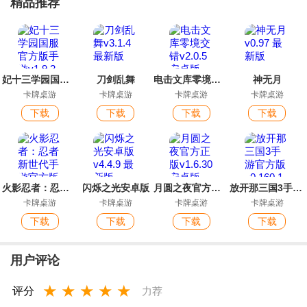
精品推荐
妃十三学园国服官方版手游
刀剑乱舞
电击文库零境交错
神无月
卡牌桌游
卡牌桌游
卡牌桌游
卡牌桌游
下载
下载
下载
下载
火影忍者：忍者新世代手游官方版
闪烁之光安卓版
月圆之夜官方正版
放开那三国3手游官方版
卡牌桌游
卡牌桌游
卡牌桌游
卡牌桌游
下载
下载
下载
下载
用户评论
★
★
★
★
★
评分
力荐