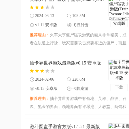
每张卡牌都拥有独特
2024-03-13
105.5M
下载
v1.11 安卓版
飞行射击
推荐理由：
火车大亨僵尸猛攻游戏的画风非常精美，或
者在轨道上行驶，玩家需要攻击想要靠近的僵尸，而且
每一关的场景都有所不同，第二关是雪景，还有其他美
丽的场景，玩家需要发射技能打败僵尸，不然它们便会
抽卡异世界游戏最新版v0.15 安卓版
冲破栅栏，火车上的
2024-02-06
228.6M
下载
v0.15 安卓版
卡牌桌游
推荐理由：
抽卡异世界游戏中有领地、英雄、战役、召
唤、氪金的界面，领地界面有许愿池、大教堂、商铺和
马车，还有背包，在大教堂玩家可以升级全英雄属性。
英雄界面即为玩家抽卡得到的英雄，还有各种图鉴，精
激斗圆盘手游官方版v1.1.21 最新版