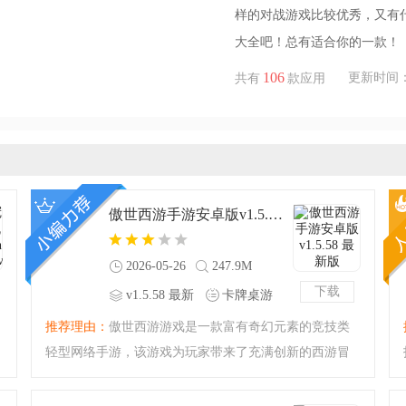
样的对战游戏比较优秀，又有
大全吧！总有适合你的一款！
106
更新时间：202
共有
款应用
傲世西游手游安卓版v1.5.58 最新版
2026-05-26
247.9M
下载
v1.5.58 最新
卡牌桌游
版
推荐理由：
傲世西游游戏是一款富有奇幻元素的竞技类
轻型网络手游，该游戏为玩家带来了充满创新的西游冒
险之旅。其玩法丰富多样，令众多玩家沉迷其中。在游
戏中，玩家可以通过魂合成、战将召唤、装备强化等方