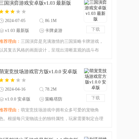
三国演弈游戏安卓版v1.03 最新版
幻类竞技游戏，即时
2024-07-05
86.1M
下载
v1.03 最新版
卡牌桌游
推荐理由：
三国演弈是充满激情的三国策略卡牌游戏，
以其复古风格的画面设计，呈现出清晰直观的战斗布
局，并构建了多种多样的战斗场景。玩家可以在这里招
募心爱的历史名将，与对手进行实时对战，体验深谋远
萌宠竞技场游戏官方版v1.0.0 安卓版
虑的策略对决。
2024-04-16
78.2M
下载
v1.0.0 安卓版
策略塔防
推荐理由：
萌宠竞技场游戏中拥有众多可爱的宠物角
色。根据每只宠物战士的独特属性，玩家需要制定合理
的队伍组合。通过战斗，玩家可以获得资源，并运用策
略性的阵型布局来提升自己的文明都市。如果你喜欢这