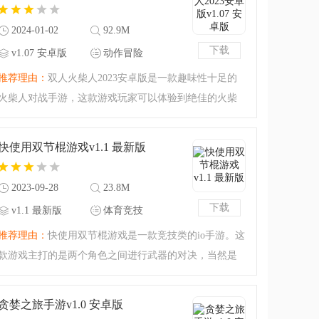
色的技能，并收集各
2024-01-02
92.9M
下载
v1.07 安卓版
动作冒险
推荐理由：
双人火柴人2023安卓版是一款趣味性十足的
火柴人对战手游，这款游戏玩家可以体验到绝佳的火柴
人游戏乐趣，多种游戏玩法，让玩家可以轻松无忧的畅
玩，是您掌上火柴人对战游戏的首选，还在等什么，快
快使用双节棍游戏v1.1 最新版
来下载吧！
2023-09-28
23.8M
下载
v1.1 最新版
体育竞技
推荐理由：
快使用双节棍游戏是一款竞技类的io手游。这
款游戏主打的是两个角色之间进行武器的对决，当然是
那种软绵绵的有点像人类一败涂地那样的对决玩法，非
常有意思的io竞技游戏，挑战趣味的玩法，赶紧来玩。
贪婪之旅手游v1.0 安卓版