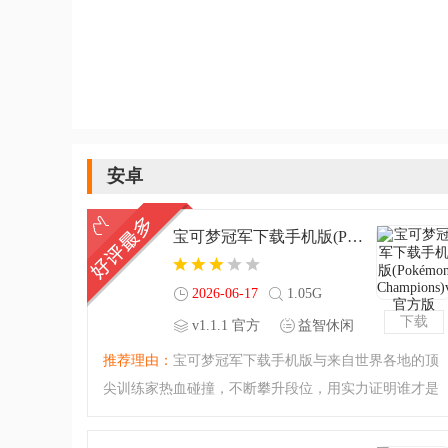
安卓
宝可梦冠军下载手机版(Pokémon Champions)v1.1.1 官方版
2026-06-17
1.05G
下载
v1.1.1 官方
益智休闲
版
推荐理由：
宝可梦冠军下载手机版与来自世界各地的顶
尖训练家热血碰撞，不断攀升段位，用实力证明谁才是
最强冠军！专属房间轻松创建，随时随地约上三五好
友，来一场亲密无间的同台切磋！喜欢宝可梦对战游戏