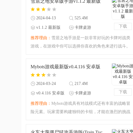
雪居之地安卓版手游v1.1.2 最新版
决的快乐吧！超酸爽
2024-04-13
525.4M
下载
v1.1.2 最新版
卡牌桌游
推荐理由：
雪居之地手游是一款非常好玩的卡牌对战类
游戏，在游戏中你可以选择你喜欢的角色来进行战斗。
在游戏中有着各种各样的卡牌，每一张卡牌的功能都不
一样，你需要合理运用这些卡牌来战胜对手，玩起来十
Mybots游戏最新版v0.4.116 安卓版
分过瘾，快来下载试
2024-03-24
217.4M
下载
v0.4.116 安卓版
卡牌桌游
推荐理由：
Mybots游戏具有对战模式还有丰富的战略冒
险元素。玩家需要构建独特的卡组，才能在激烈的挑战
中取得胜利。游戏中，深思熟虑和精心准备是成功的关
键，而拥有独特能力的卡组将在战场上助你一臂之力。
火车大亨僵尸猛攻手游版(Train Tycoon: Idle Defense)v1.11 安卓版