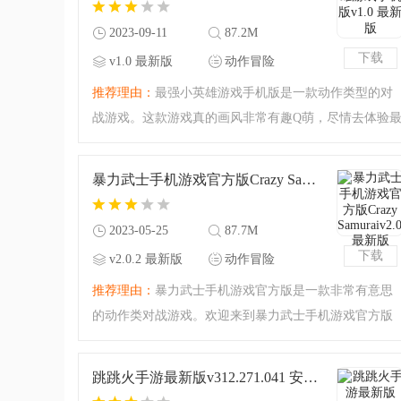
2023-09-11
87.2M
下载
v1.0 最新版
动作冒险
推荐理由：
最强小英雄游戏手机版是一款动作类型的对
战游戏。这款游戏真的画风非常有趣Q萌，尽情去体验
强小英雄的对战吧！你喜欢英雄的挑战游戏吗？选择超
强的选手去战斗吧！抖音最近爆火的游戏，赶紧来玩。
暴力武士手机游戏官方版Crazy Samuraiv2.0.2 最新版
2023-05-25
87.7M
下载
v2.0.2 最新版
动作冒险
推荐理由：
暴力武士手机游戏官方版是一款非常有意思
的动作类对战游戏。欢迎来到暴力武士手机游戏官方版
的对战挑战之中，你可以尽情去享受武士传说的乐趣，
玩起来有点魔性，很解压很有趣的对战游戏。腾飞小编
跳跳火手游最新版v312.271.041 安卓版
今天准备的还是最新