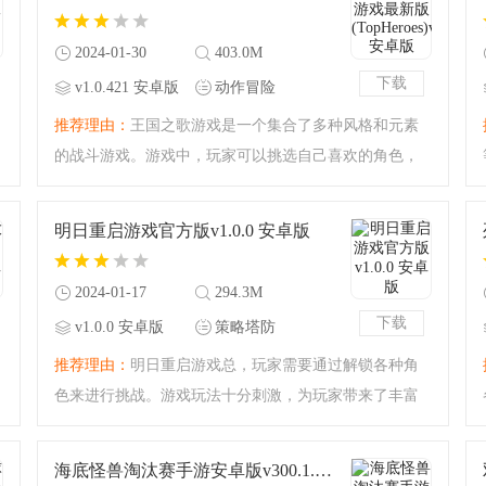
最后取得胜利。玩家
2024-01-30
403.0M
下载
v1.0.421 安卓版
动作冒险
推荐理由：
王国之歌游戏是一个集合了多种风格和元素
的战斗游戏。游戏中，玩家可以挑选自己喜欢的角色，
每个角色都拥有独特的技能和特性。玩家可以根据自己
的游戏风格和喜好，选择不同种类的英雄进行游戏，如
明日重启游戏官方版v1.0.0 安卓版
近战、远程、辅助等
2024-01-17
294.3M
下载
v1.0.0 安卓版
策略塔防
推荐理由：
明日重启游戏总，玩家需要通过解锁各种角
色来进行挑战。游戏玩法十分刺激，为玩家带来了丰富
的乐趣。快来加入这个神秘世界，还有多种多样的游戏
设置，如选择副本难度、使用装备等，解锁更多新奇内
海底怪兽淘汰赛手游安卓版v300.1.1.3018 官方版