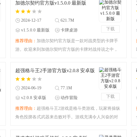
加德尔契约官方版v1.5.0.0 最新版
式提升自己的实力，
2024-12-17
621.7M
下载
v1.5.0.0 最新版
卡牌桌游
推荐理由：
加德尔契约官方版是一款对战类型的卡牌手
游。欢迎来到加德尔契约官方版的卡牌对战传说之中，
这款游戏之中用户可以尝试进行角色的组建与配合，有
的时候只是小小的变动都会让你的游戏变得趣味横生！
超强格斗王2手游官方版v2.0.8 安卓版
魔幻风对战卡牌来袭
2024-06-19
77.1M
下载
v2.0.8 安卓版
动作冒险
推荐理由：
超强格斗王2游戏是格斗类游戏，玩家将操纵
角色投掷各式武器来击败对手。游戏充满令人兴奋的对
战乐趣和富有挑战性的关卡，击败所有对手，成为终极
战斗王者。玩家需要完成每个关卡所设定的任务目标，