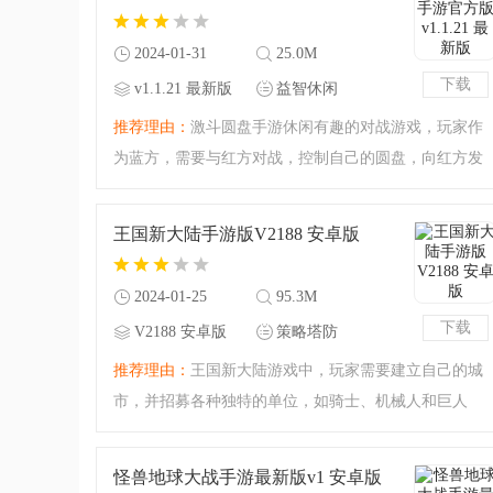
英英雄、史诗图鉴。
2024-01-31
25.0M
下载
v1.1.21 最新版
益智休闲
推荐理由：
激斗圆盘手游休闲有趣的对战游戏，玩家作
为蓝方，需要与红方对战，控制自己的圆盘，向红方发
射并且击破红方的障碍物即可通关，刚开始的关卡比较
简单，后面会越来越难，玩家需要把握好发射的时间，
王国新大陆手游版V2188 安卓版
顺利通关，后面还会
2024-01-25
95.3M
下载
V2188 安卓版
策略塔防
推荐理由：
王国新大陆游戏中，玩家需要建立自己的城
市，并招募各种独特的单位，如骑士、机械人和巨人
等，来组建强大的军队，以保卫自己的领地。玩家需要
应对其他玩家的攻击，同时还可以探索周边地区收集资
怪兽地球大战手游最新版v1 安卓版