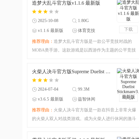
造梦大乱斗官方版v1.1.6 最新版
的玩家赶紧来下载吧。
2025-10-08
1.80G
下载
v1.1.6 最新版
体育竞技
推荐理由：
造梦大乱斗官方版是一款公平竞技对战的
MOBA类手游。这款游戏是以西游作为主题的公平竞技
moba游戏，很多小伙伴可能接触过moba游戏但是没有接
触过西游相关的moba游戏，这款游戏将会让你体验一
火柴人决斗官方版Supreme Duelist Stickmanv3.6.5 最新版
下！在神话背景之下的moba
2024-07-04
99.3M
下载
v3.6.5 最新版
益智休闲
推荐理由：
火柴人决斗官方版是一款在抖音上非常火爆
的火柴人双人对战类游戏。成为火柴人进行休闲的激斗
游戏，利用你的位置，地形，武器，将对方打倒吧！今
天腾飞小编准备的还是最新的版本，尽情来挑战决斗对