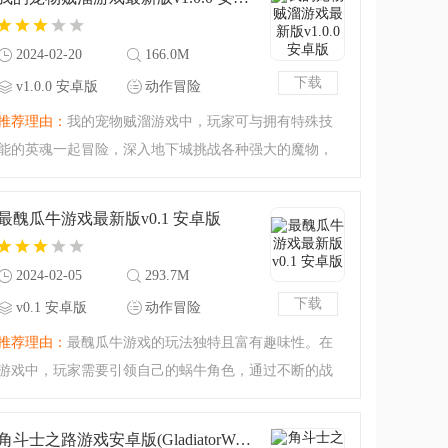
趣的玩家快来本站下
2024-02-20
166.0M
下载
v1.0.0 安卓版
动作冒险
推荐理由：
我的宠物贼溜游戏中，玩家可与拥有特殊技
能的英魂一起冒险，深入地下城挑战各种强大的魔物，
搜集极品装备。你的宠物将成为你的战友，共同参与战
斗，确保你的胜利。游戏过程充满刺激和乐趣，让你回
最醜瓜牛游戏最新版v0.1 安卓版
味经典的同时，享受
2024-02-05
293.7M
下载
v0.1 安卓版
动作冒险
推荐理由：
最醜瓜牛游戏的玩法独特且富有趣味性。在
游戏中，玩家需要引领自己的蜗牛角色，通过不断的战
斗和进化，进行一对一的单挑，实现从平凡到强大的逆
袭，最终成为蜗牛界的顶尖大神。游戏中有琳琅满目的
角斗士之路游戏安卓版(GladiatorWay)v0.1 最新版