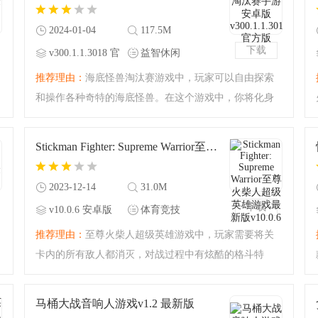
容吧！千万不要错过
2024-01-04
117.5M
下载
v300.1.1.3018 官
益智休闲
方版
推荐理由：
海底怪兽淘汰赛游戏中，玩家可以自由探索
和操作各种奇特的海底怪兽。在这个游戏中，你将化身
为一名勇敢的怪兽驯养师，带领你的怪兽团队参与激烈
的淘汰赛。你需要不断提升你怪兽的实力，通过融合和
Stickman Fighter: Supreme Warrior至尊火柴人超级英雄游戏最新版v10.0.6 安卓版
升级来战胜对手，最
2023-12-14
31.0M
下载
v10.0.6 安卓版
体育竞技
推荐理由：
至尊火柴人超级英雄游戏中，玩家需要将关
卡内的所有敌人都消灭，对战过程中有炫酷的格斗特
效，增强游戏体验。玩家将在游戏中与各种不同类型的
对手进行匹配，需要小心谨慎应对，完成更多的战斗，
马桶大战音响人游戏v1.2 最新版
通过不断的练习，提升