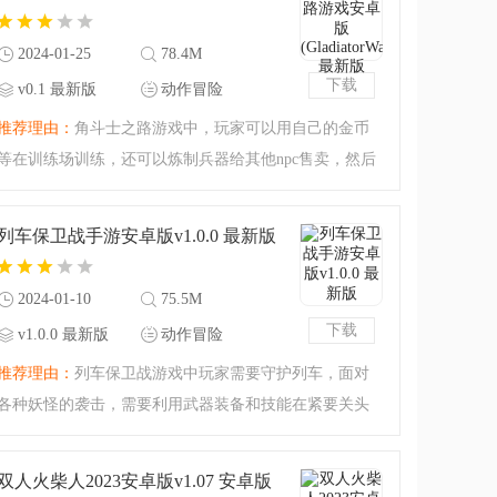
法宝、神器和坐骑供
2024-01-25
78.4M
下载
v0.1 最新版
动作冒险
推荐理由：
角斗士之路游戏中，玩家可以用自己的金币
等在训练场训练，还可以炼制兵器给其他npc售卖，然后
获得金币。在与对手挑战时，玩家需要根据敌人的攻击
特点和自身的技能，选择合适的战斗策略，从而打败对
列车保卫战手游安卓版v1.0.0 最新版
手，提升自身的能力
2024-01-10
75.5M
下载
v1.0.0 最新版
动作冒险
推荐理由：
列车保卫战游戏中玩家需要守护列车，面对
各种妖怪的袭击，需要利用武器装备和技能在紧要关头
进行反攻，将所有妖怪全部消灭。通过不断解锁更高难
度的关卡，面对更为强大的敌人。玩家需要不断提升角
双人火柴人2023安卓版v1.07 安卓版