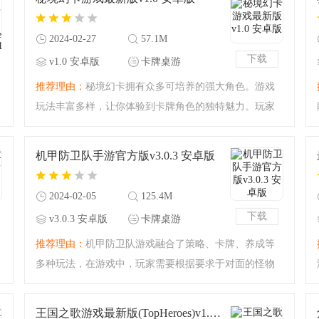
要将怪物的血条变为零
2024-02-27
57.1M
下载
v1.0 安卓版
卡牌桌游
推荐理由：
秘境幻卡拥有众多可培养的强大角色。游戏
玩法丰富多样，让你体验到卡牌角色的独特魅力。玩家
将神秘的秘境中收集和掌控强大的卡牌。每一张卡牌都
代表了一个独特的生物、法术或神器，它们各自拥有独
机甲防卫队手游官方版v3.0.3 安卓版
特的故事和技能，等
2024-02-05
125.4M
下载
v3.0.3 安卓版
卡牌桌游
推荐理由：
机甲防卫队游戏融合了策略、卡牌、养成等
多种玩法，在游戏中，玩家需要根据要求于对面的怪物
进行战斗，游戏提供许多卡牌，每个卡牌都有不同的技
能，玩家需要在合适的时候选择卡牌进行战斗和进攻，
王国之歌游戏最新版(TopHeroes)v1.0.421 安卓版