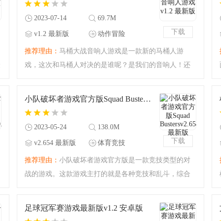
2023-07-14
69.7M
下载
v1.2 最新版
动作冒险
推荐理由：
马桶大战音响人游戏是一款新的马桶人游
最
戏，这次和马桶人对决的是谁呢？是我们的音响人！还
是奇怪的造型，你也要参与到他们的对战中，灵活闪
避，瞄准射击，将坏人打倒，多种游戏模式等你来挑
小队破坏者游戏官方版Squad Bustersv2.654 最新版
战！
2023-05-24
138.0M
下载
v2.654 最新版
体育竞技
推荐理由：
小队破坏者游戏官方版是一款竞技类型的对
战的游戏。这款游戏主打的就是各种竞技和乱斗，综合
了非常多优质的IP的角色，你熟悉的荒野乱斗、皇室战
争、部落冲突的角色都会在这里开启竞技的挑战！如果
足球冠军赛游戏最新版v1.2 安卓版
你喜欢这些角色可以