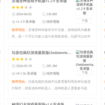
灵魂变种游戏手机版v1.2.9 安卓版
享受过程。
2024-04-02
136.6M
下载
v1.2.9 安卓版
动作冒险
推荐理由：
灵魂变种本版本为中文版，游戏画风为像素
风，是一个可以与敌人战斗的冒险游戏，玩家可以在对
战中选择各种技能，或进攻、或拳击，玩法非常丰富，
每个关卡都有不同的场景，需要运用各种技能组合来应
垃圾也疯狂游戏最新版(Junkineering)v0.1.0а 安卓版
对。游戏中的角色进
2024-03-19
205.3M
下载
v0.1.0а 安卓版
动作冒险
推荐理由：
垃圾也疯狂游戏中玩家需要利用各种垃圾进
行制作，组装成各种机器人，这种机器人需要参与战
斗，对抗各种怪物，每一个机器人都有各种技能，有些
机器人还有特色技能，伤害会更大，在对战中，玩家需
秘境幻卡游戏最新版v1.0 安卓版