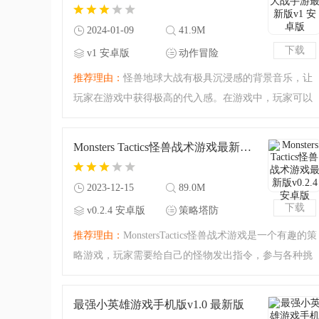
源，建造城市和防御塔
2024-01-09
41.9M
下载
v1 安卓版
动作冒险
推荐理由：
怪兽地球大战有极具沉浸感的背景音乐，让
玩家在游戏中获得极高的代入感。在游戏中，玩家可以
培养自己的怪兽，从小蜥蜴开始，一步步将其培养成强
大的哥斯拉。玩家可以挑选自己的怪兽出战，并与其他
Monsters Tactics怪兽战术游戏最新版v0.2.4 安卓版
玩家进行对战。胜利
2023-12-15
89.0M
下载
v0.2.4 安卓版
策略塔防
推荐理由：
MonstersTactics怪兽战术游戏是一个有趣的策
略游戏，玩家需要给自己的怪物发出指令，参与各种挑
战。游戏采用卡通风格，让玩家感受到趣味的挑战。游
戏中有多个关卡，玩家需要击败每一关的所有怪物才能
最强小英雄游戏手机版v1.0 最新版
进入下一个关卡。