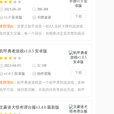
2023-06-20
380.4M
下载
v1.0 安卓版
卡牌桌游
推荐理由：
贪婪之旅手游是一款4人实时卡牌对战游戏，
面对庞大宝藏，每一个回合，你都要决定是贪婪到底还
是见好就收，面对未知的事件，你会选择和其他玩家合
作还是单打独斗？百张卡牌万般套路，每张卡牌都有各
机甲勇者游戏v1.0.5 安卓版
自的属性和技能，合
2023-04-05
32.1M
下载
v1.0.5 安卓版
动作冒险
推荐理由：
机甲勇者游戏是一个机甲类对战游戏，多种
机甲可选，操控度流畅，丰富的任务等你去完成，机甲
勇者，你的战斗力如何，可以在对决中胜出吗？喜欢的
小伙伴赶紧来下载吧。
文豪迷犬怪奇谭台服v3.4.0 最新版