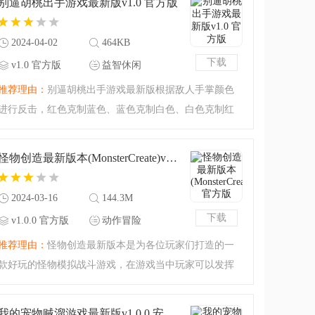
别逼胡桃出手游戏最新版v1.0 官方版
种类型的游戏，那就一
2024-04-02
464KB
下载
v1.0 官方版
益智休闲
推荐理由：
别逼胡桃出手游戏最新版根据敌人手掌颜色
进行反击，红色克制蓝色、蓝色克制白色、白色克制红
色，赞满连击槽可以触发连招哦，小心敌人的隐藏技
能，玩家只需根据敌方的出手的颜色，快速做出反应，
怪物创造最新版本(MonsterCreate)v1.0.0 官方版
选择手掌的颜色，即可
2024-03-16
144.3M
下载
v1.0.0 官方版
动作冒险
推荐理由：
怪物创造最新版本是为各位玩家们打造的一
款好玩的怪物模拟战斗游戏，在游戏当中玩家可以发挥
自己的想象力，自由的创造属于你的怪物，设定怪物的
技能和性能，在竞技场上其他的怪物们进行战斗，感兴
我的宠物贼溜游戏最新版v1.0.0 安卓版