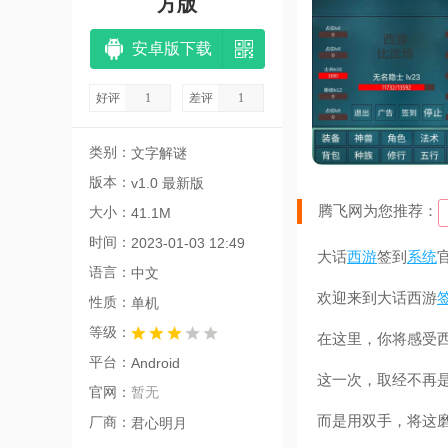
方版
安卓版下载
好评
1
差评
1
类别：
文字解谜
版本：
v1.0 最新版
腾飞网为您推荐：
大小：
41.1M
时间：
2023-01-03 12:49
大话
西游
签到
系统
语言：
中文
欢迎来到大话西游
性质：
单机
等级：
在这里，你将感受
平台：
Android
这一次，取经不再
官网：
暂无
而是用双手，将这
厂商：
君心明月