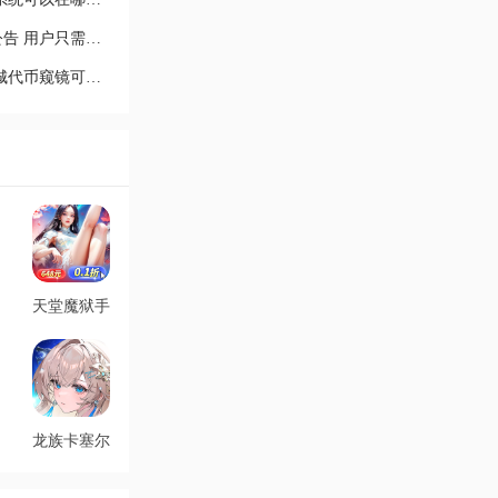
碧蓝航线贝尔法斯特联动百奇皮肤公告 用户只需签到7天
第五人格全新系统活动商城上线 商城代币窥镜可直接兑换
天堂魔狱手
游最新版
v2.1.26 安
卓版
龙族卡塞尔
之门官方版