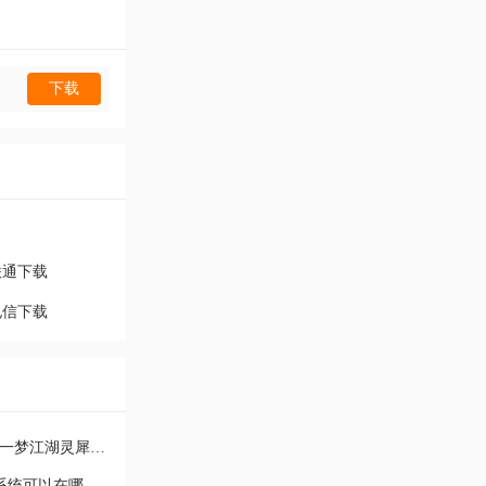
下载
联通下载
电信下载
一梦江湖灵犀系统怎么刷npc好感度 一梦江湖灵犀系统怎
龙族幻想家园系统多少级开放 家园系统可以在哪些城市购