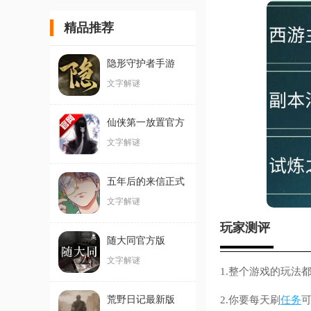
精品推荐
隐形守护者手游
文字解谜
仙侠第一放置官方
版
文字解谜
五年后的来信正式
版
文字解谜
玩家测评
随大同官方版
文字解谜
1.整个游戏的玩法
荒野日记最新版
2.你要每天刷
任务