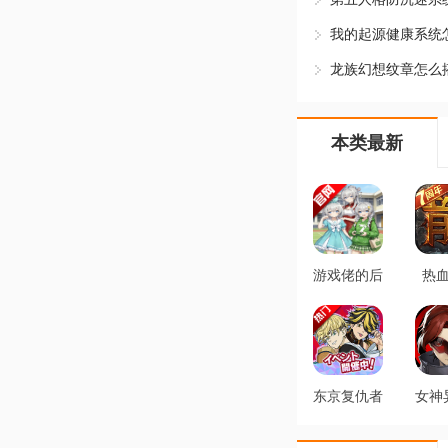
本类最新
游戏佬的后
热
宫手机版游
1.
戏v1.0 最
v1.10
新版
最
东京复仇者
女神
全国制霸之
夜幕