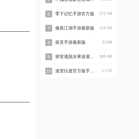
6
零下记忆手游官方版
272.7M
7
修真江湖手游最新版
124.2M
8
探灵手游最新版
510M
密室逃脱水果迷屋手游最新版
9
368.4M
迷室往逝官方版手游最新版
10
1.17G