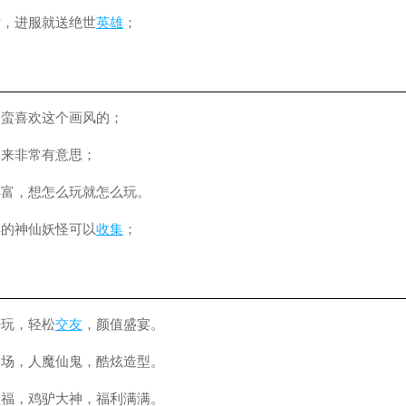
后，进服就送绝世
英雄
；
，蛮喜欢这个画风的；
起来非常有意思；
丰富，想怎么玩就怎么玩。
样的神仙妖怪可以
收集
；
好玩，轻松
交友
，颜值盛宴。
登场，人魔仙鬼，酷炫造型。
献福，鸡驴大神，福利满满。