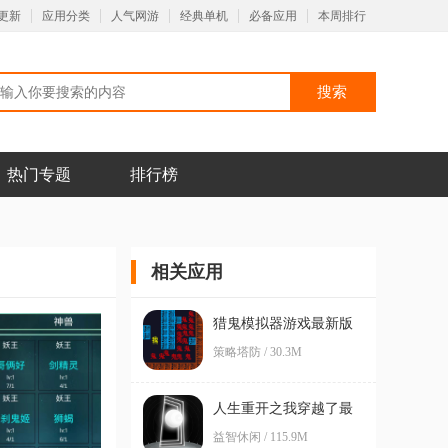
更新
应用分类
人气网游
经典单机
必备应用
本周排行
热门专题
排行榜
相关应用
猎鬼模拟器游戏最新版
策略塔防 / 30.3M
人生重开之我穿越了最
新版
益智休闲 / 115.9M