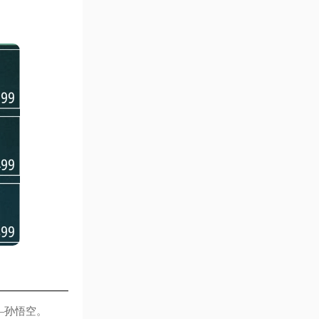
—孙悟空。