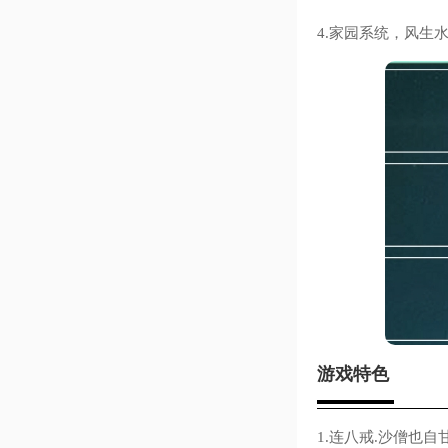
4.家园系统，风生
游戏特色
1.连八戒.沙僧也