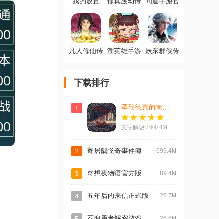
我的放置
修真渡劫传
问道手游官
mud官方版
最新ios版
服
凡人修仙传
潮英雄手游
辰东群侠传
人界篇最新
官方版
手游官方版
版
下载排行
圣歌德嘉的晚钟汉化版
1
文字解谜 / 600.4M
寄居隅怪奇事件簿完整版
2
699.4M
3
奇想夜物语官方版
89.4M
4
五年后的来信正式版
29.7M
不愧勇者解密游戏官方正版
5
26.6M