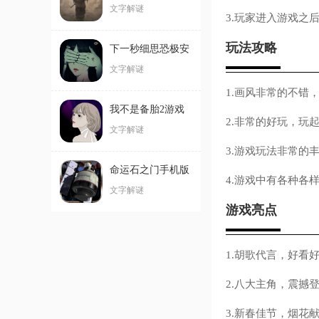
文字解谜
3.玩家进入游戏之
玩法攻略
下一秒细思恐极安
卓版
文字解谜
1.画风非常的不错
我不是备胎2游戏
2.非常的好玩，玩
文字解谜
3.游戏玩法非常的
命运石之门手机版
4.游戏中有各种各
文字解谜
游戏亮点
1.胡歌代言，好看
2.八大主角，震撼
3.新春佳节，烟花