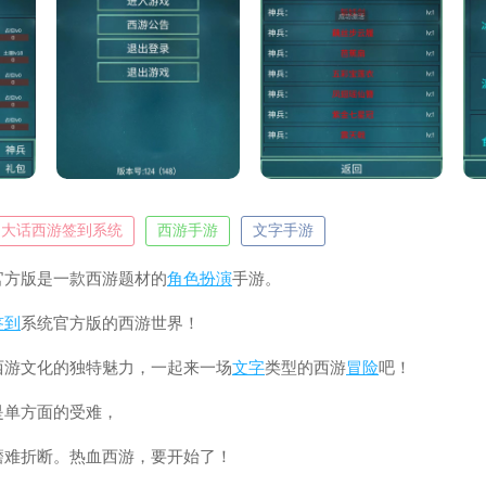
大话西游签到系统
西游手游
文字手游
官方版是一款西游题材的
角色扮演
手游。
签到
系统官方版的西游世界！
西游文化的独特魅力，一起来一场
文字
类型的西游
冒险
吧！
是单方面的受难，
磨难折断。热血西游，要开始了！