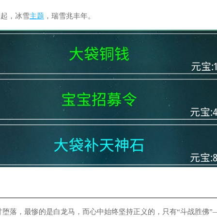
水起，冰雪
主题
，瑞雪兆丰年。
自甘堕落，最惨的是白龙马，而心中始终坚持正义的，只有“斗战胜佛”