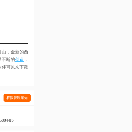
自由，全新的西
里不断的
创造
，
伙伴可以来下载
权限管理须知
58844fb