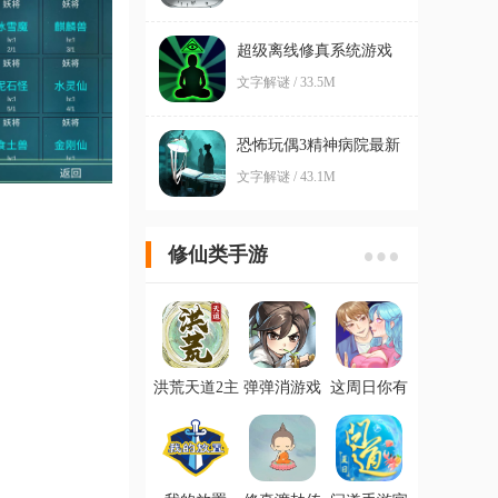
超级离线修真系统游戏
最新版
文字解谜 / 33.5M
恐怖玩偶3精神病院最新
版
文字解谜 / 43.1M
修仙类手游
洪荒天道2主
弹弹消游戏
这周日你有
宰游戏免广
官方版
空吗游戏最
告版
新版