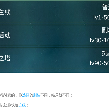
都很随意的，你
选择
的
剧情
不同，结局就不同；
可以让你快速
升级
；