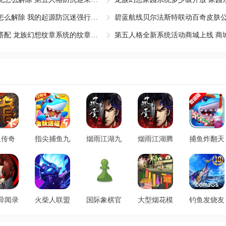
我的起源健康系统怎么解除 我的起源防沉迷强行下线怎么
龙族幻想纹章怎么搭配 龙族幻想纹章系统的纹章怎么镶嵌
血传奇
指尖捕鱼九
烟雨江湖九
烟雨江湖腾
捕鱼炸翻天
76版本
游版
游版
讯最新版
微信版本
.146.18909
v10.3.47.3.0
v1.124.70468
v1.124.70468
v11.5.1.0
新版
安卓版
安卓版
安卓版
安卓版
异闻录
火柴人联盟
国际象棋官
大型烟花模
钓鱼发烧友
魅影手
3官方版
方版
拟器官方版
最新版