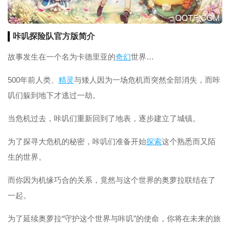
咔叽探险队官方版简介
故事发生在一个名为卡德里亚的
奇幻
世界…
500年前人类、
精灵
与矮人因为一场危机而突然全部消失，而咔
叽们躲到地下才逃过一劫。
当危机过去，咔叽们重新回到了地表，逐步建立了城镇。
为了探寻大危机的秘密，咔叽们准备开始
探索
这个熟悉而又陌
生的世界。
而你因为机缘巧合的关系，竟然与这个世界的奥萝拉联结在了
一起。
为了延续奥萝拉“守护这个世界与咔叽”的使命，你将在未来的旅