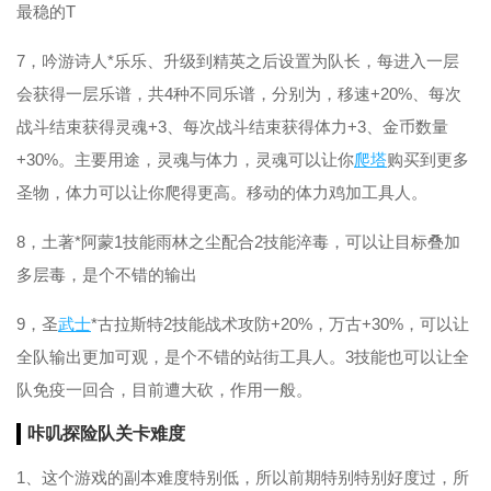
最稳的T
7，吟游诗人*乐乐、升级到精英之后设置为队长，每进入一层
会获得一层乐谱，共4种不同乐谱，分别为，移速+20%、每次
战斗结束获得灵魂+3、每次战斗结束获得体力+3、金币数量
+30%。主要用途，灵魂与体力，灵魂可以让你
爬塔
购买到更多
圣物，体力可以让你爬得更高。移动的体力鸡加工具人。
8，土著*阿蒙1技能雨林之尘配合2技能淬毒，可以让目标叠加
多层毒，是个不错的输出
9，圣
武士
*古拉斯特2技能战术攻防+20%，万古+30%，可以让
全队输出更加可观，是个不错的站街工具人。3技能也可以让全
队免疫一回合，目前遭大砍，作用一般。
咔叽探险队关卡难度
1、这个游戏的副本难度特别低，所以前期特别特别好度过，所