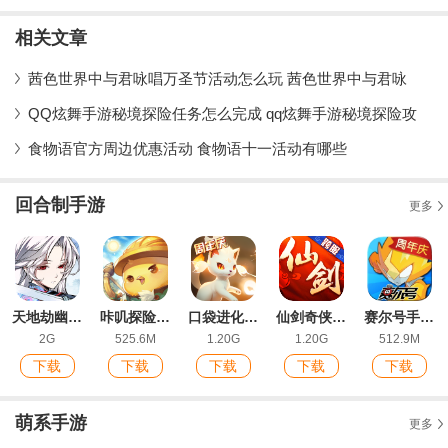
相关文章
茜色世界中与君咏唱万圣节活动怎么玩 茜色世界中与君咏
QQ炫舞手游秘境探险任务怎么完成 qq炫舞手游秘境探险攻
食物语官方周边优惠活动 食物语十一活动有哪些
回合制手游
更多
天地劫幽城再临手游最新版
咔叽探险队官方版
口袋进化腾讯版
仙剑奇侠传3D回合官方客户端
赛尔号手游苹果版
2G
525.6M
1.20G
1.20G
512.9M
下载
下载
下载
下载
下载
萌系手游
更多