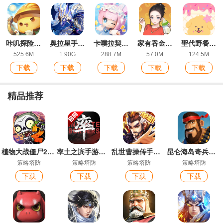
咔叽探险队官方版
奥拉星手游最新版
卡噗拉契约手游最新版
家有吞金兽游戏官方版
聖代野餐游戏
525.6M
1.90G
288.7M
57.0M
124.5M
下载
下载
下载
下载
下载
精品推荐
植物大战僵尸2最新版
率土之滨手游最新版
乱世曹操传手游最新版
昆仑海岛奇兵最新版本
策略塔防
策略塔防
策略塔防
策略塔防
下载
下载
下载
下载