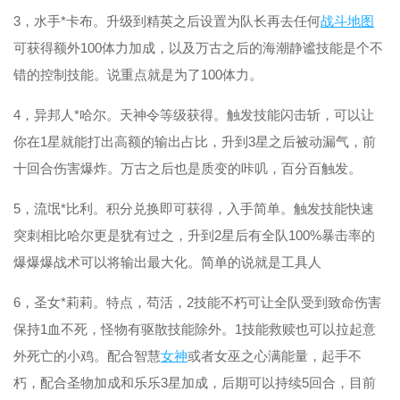
3，水手*卡布。升级到精英之后设置为队长再去任何
战斗
地图
可获得额外100体力加成，以及万古之后的海潮静谧技能是个不
错的控制技能。说重点就是为了100体力。
4，异邦人*哈尔。天神令等级获得。触发技能闪击斩，可以让
你在1星就能打出高额的输出占比，升到3星之后被动漏气，前
十回合伤害爆炸。万古之后也是质变的咔叽，百分百触发。
5，流氓*比利。积分兑换即可获得，入手简单。触发技能快速
突刺相比哈尔更是犹有过之，升到2星后有全队100%暴击率的
爆爆爆战术可以将输出最大化。简单的说就是工具人
6，圣女*莉莉。特点，苟活，2技能不朽可让全队受到致命伤害
保持1血不死，怪物有驱散技能除外。1技能救赎也可以拉起意
外死亡的小鸡。配合智慧
女神
或者女巫之心满能量，起手不
朽，配合圣物加成和乐乐3星加成，后期可以持续5回合，目前