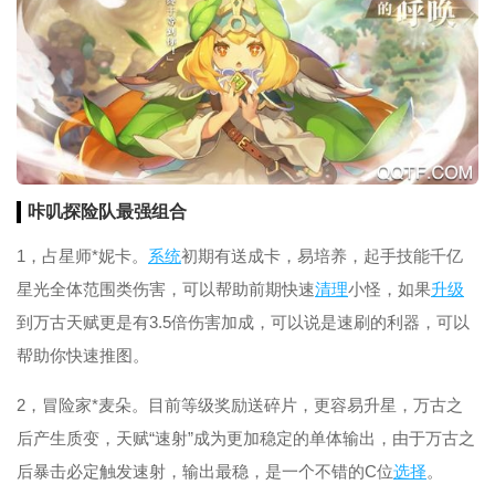
咔叽探险队最强组合
1，占星师*妮卡。
系统
初期有送成卡，易培养，起手技能千亿
星光全体范围类伤害，可以帮助前期快速
清理
小怪，如果
升级
到万古天赋更是有3.5倍伤害加成，可以说是速刷的利器，可以
帮助你快速推图。
2，冒险家*麦朵。目前等级奖励送碎片，更容易升星，万古之
后产生质变，天赋“速射”成为更加稳定的单体输出，由于万古之
后暴击必定触发速射，输出最稳，是一个不错的C位
选择
。