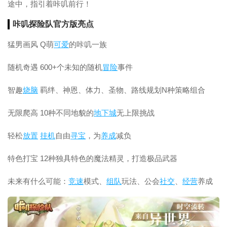
途中，指引着咔叽前行！
咔叽探险队官方版亮点
猛男画风 Q萌
可爱
的咔叽一族
随机奇遇 600+个未知的随机
冒险
事件
智趣
烧脑
羁绊、神恩、体力、圣物、路线规划N种策略组合
无限爬高 10种不同地貌的
地下城
无上限挑战
轻松
放置
挂机
自由
寻宝
，为
养成
减负
特色打宝 12种独具特色的魔法精灵，打造极品武器
未来有什么可能：
竞速
模式、
组队
玩法、公会
社交
、
经营
养成