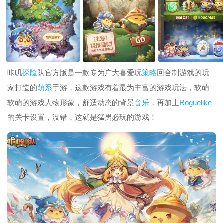
咔叽
探险
队官方版是一款专为广大喜爱玩
策略
回合制游戏的玩
家打造的
萌系
手游，这款游戏有着最为丰富的游戏玩法，软萌
软萌的游戏人物形象，舒适动态的背景
音乐
，再加上
Roguelike
的关卡设置，没错，这就是猛男必玩的游戏！