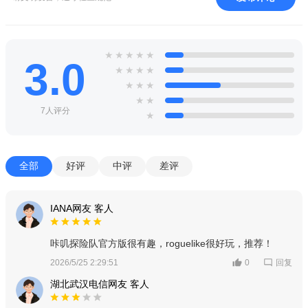
★
★
★
★
★
3.0
★
★
★
★
★
★
★
★
★
7人评分
★
全部
好评
中评
差评
IANA网友 客人
咔叽探险队官方版很有趣，roguelike很好玩，推荐！
回复
2026/5/25 2:29:51
0
湖北武汉电信网友 客人