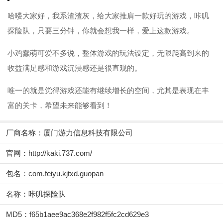
哈喽大家好，我系渣渣灰，给大家推肩一款好玩的游戏，咔叽
探险队，只要三分钟，你就会想我一样，爱上这款游戏。
小鸡蠢萌可爱不多说，整体游戏的玩法设定，无限爬高到来的
收益满足感和游戏沉浸感还是很直观的。
唯一的就是觉得游戏还能有继续增长的空间，尤其是表现在丰
富的关卡，希望未来能够看到！
厂商名称：
厦门游力信息科技有限公司
官网：
http://kaki.737.com/
包名：com.feiyu.kjtxd.guopan
名称：咔叽探险队
MD5：f65b1aee9ac368e2f982f5fc2cd629e3