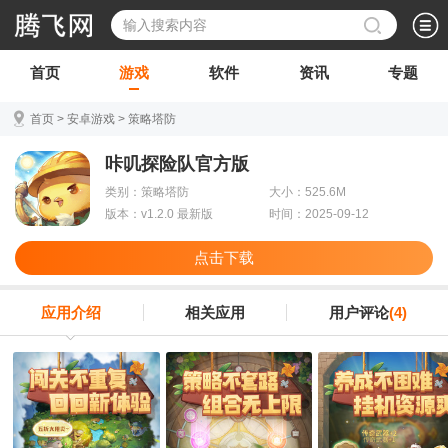
首页
游戏
软件
资讯
专题
首页
>
安卓游戏
>
策略塔防
咔叽探险队官方版
类别：策略塔防
大小：525.6M
版本：v1.2.0 最新版
时间：2025-09-12
点击下载
应用介绍
相关应用
用户评论
(4)