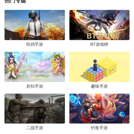
热门专题
冲刺萌龙神奇宝贝最新官方版手游v1.0 安
卓版
下载
经营养成 /
128.5M
/
2026-07-18
萌主大逃亡手游正版v2.0 最新版
吃鸡手游
BT游戏榜
下载
卡牌桌游 /
138.3M
/
2026-07-18
萌宝快跑v1.0 安卓版
下载
卡牌桌游 /
31.5M
/
2026-07-17
折扣手游
趣味手游
蛋仔派对手游最新版v1.0.281 安卓版
下载
益智休闲 /
1.95G
/
2026-07-17
二战手游
钓鱼手游
狂暴萌宠手游最新版v1.0.1 安卓版