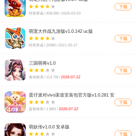
下载
经营养成 /
408.8M
/
2026-03-03
萌宠大作战九游版v1.0.142 uc版
下载
经营养成 /
209M
/
2021-05-27
三国萌将v1.0
下载
角色扮演 /
113.7M
/
2026-07-22
蛋仔派对vivo渠道安装包官方版v1.0.281 安
卓专属渠道安装包
下载
益智休闲 /
1.98G
/
2026-07-22
萌妖传v1.0.0 安卓版
下载