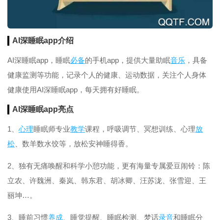
AI深睡眠app介绍
AI深睡眠app，睡眠
必备
的手机app，提供大量助眠
音乐
，具备
健康监测等功能，记录个人的健康、运动数据，关注个人身体
健康使用AI深睡眠app，每天拥有好睡眠。
AI深睡眠app亮点
1、
心理
睡眠师专业
教学
课程，呼吸调节、冥想训练、心理
放
松
、数羊数水饺等，放松安神睡得香。
2、独有无痛唤醒和科学小憩功能，更有海量专属爱豆闹铃：陈
立农、许魏洲、秦岚、韩东君、胡冰卿、汪苏泷、张雪迎、王
丽坤…。
3、睡前习惯
养成
、睡觉提醒、睡眠检测、梦话
录音
和睡眠分