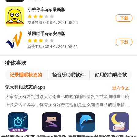
小桩停车app最新版
下载
交通导航 / 40.9M / 2021-08-20
莱网助手app安卓版
下载
系统工具 / 35.4M / 2021-08-20
猜你喜欢
记录睡眠状态的
轻音乐助眠软件
好用的白噪音软
app
件
记录睡眠状态的app
进入专区
大家有没有看到过别人讨论自己昨晚的睡眠情况？或者自嘲自己晚
上说梦话了等等，你有没有好奇过他们是怎么知道自己的睡眠情况
的，怎么知道自己深度睡眠了多久，说了梦话没有，如果说了，那
是几次呢？自己有没有打鼾的习惯，等等这些我们自己是无法知
道，那么有没有什么可以帮助我们了解这些呢，今天小编为大家带
来的是记录睡眠状态的app，可以
美梦睡眠app官方
好眠app最新版
海豚睡眠app安卓
轻氧放空自我app