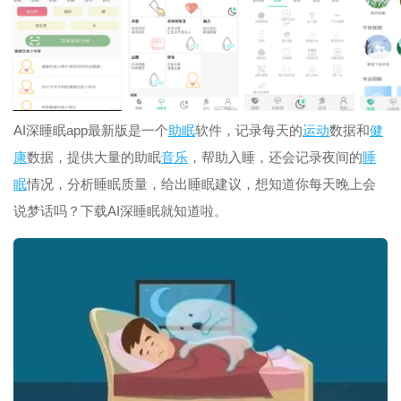
AI深睡眠app最新版是一个
助眠
软件，记录每天的
运动
数据和
健
康
数据，提供大量的助眠
音乐
，帮助入睡，还会记录夜间的
睡
眠
情况，分析睡眠质量，给出睡眠建议，想知道你每天晚上会
说梦话吗？下载AI深睡眠就知道啦。