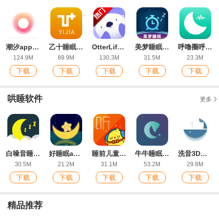
潮汐app最新版本
乙十睡眠app官方版
OtterLife海獭健康app最新版
美梦睡眠app官方版
呼噜圈呼吸监测app手机版
124.9M
89.9M
130.3M
31.5M
23.3M
下载
下载
下载
下载
下载
哄睡软件
更多
白噪音睡眠放松手机版
好睡眠app安卓版
睡前儿童故事集app最新版
牛牛睡眠潮汐助眠小助手软件
洗音3D助眠app最新版
30.5M
21.2M
31.1M
53.2M
29.8M
下载
下载
下载
下载
下载
精品推荐