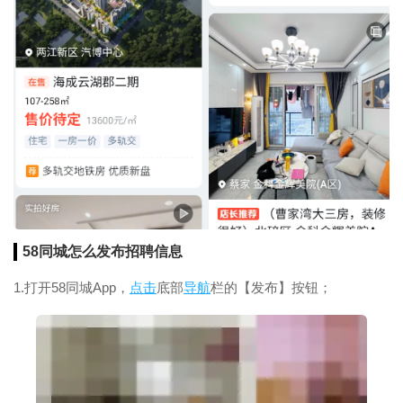
58同城怎么发布
招聘
信息
1.打开58同城App，
点击
底部
导航
栏的【发布】按钮；