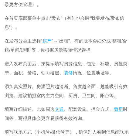
录更方便管理）。
在首页底部菜单中点击“发布”（有时也会叫“我要发布/发布信
息”）。
在发布分类里选择“
房产
”→“出租”。有的版本会细分成“整租/合
租/单间/短租”等，你根据房源实际情况选择。
进入发布页面后，按提示填写房源信息，包括：标题、房屋类
型、面积、价格、朝向楼层、
装修
情况、位置地址等。
添加真实照片。房源照片越清晰、角度越全面，越能吸引有效
浏览。建议拍摄室内主力空间、厨房、卫生间、阳台等。
填写详细描述。比如周边
交通
、配套设施、押金方式、
看房
时
间等，写得具体会更容易获得有效咨询。
填写联系方式（手机号/微信号等），确保别人看到信息能联系