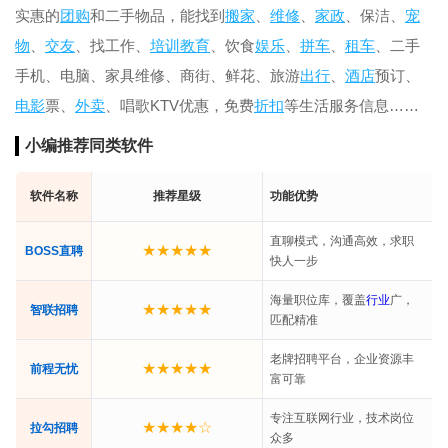
实惠的
团购
和二手物品，能找到
搬家
、
维修
、
家政
、保洁、
宠
物
、
交友
、找工作、
培训
教育
、饮食
娱乐
、
拼车
、
租车
、二手
手机、电脑、家具维修、商街、鲜花、旅游
出行
、
酒店
预订、
电影
票、
外卖
、唱歌KTV优惠，免费
折扣
等生活服务信息……
小编推荐同类软件
软件名称
推荐星级
功能优势
直聊模式，沟通高效，求职
★★★★★
BOSS直聘
快人一步
海量职位库，覆盖
行业
广，
★★★★★
智联招聘
匹配精准
老牌招聘平台，企业资源丰
★★★★★
前程无忧
富可靠
专注互联网行业，技术岗位
★★★★☆
拉勾招聘
众多