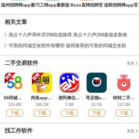
温州招聘网app最
巧工聘app最新版
Boss直聘招聘官
连联招聘网app官
新版
方版app
方版
相关文章
燕云十六声周年庆258自选推荐 燕云十六声258最值皮肤推
可靠的同城交友软件有哪些 值得推荐的可靠的同城交友软
二手交易软件
更多
58同城招聘网找工作app安卓版
闲鱼app二手平台官方版
便民摊位app手机版
寻店猫app网店交易转让平台
转转二手交易网APP官方版
124.4M
186.2M
5.3M
12.7M
112.3M
下载
下载
下载
下载
下载
找工作软件
更多