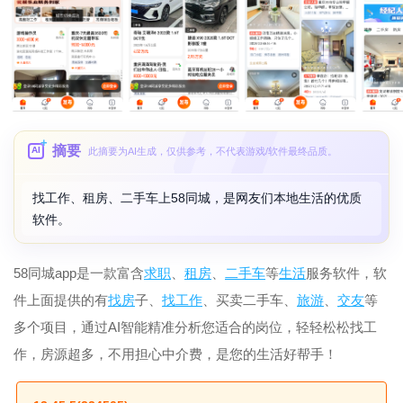
摘要
AI
此摘要为AI生成，仅供参考，不代表游戏/软件最终品质。
找工作、租房、二手车上58同城，是网友们本地生活的优质
软件。
58同城app是一款富含
求职
、
租房
、
二手车
等
生活
服务软件，软
件上面提供的有
找房
子、
找工作
、买卖二手车、
旅游
、
交友
等
多个项目，通过AI智能精准分析您适合的岗位，轻轻松松找工
作，房源超多，不用担心中介费，是您的生活好帮手！