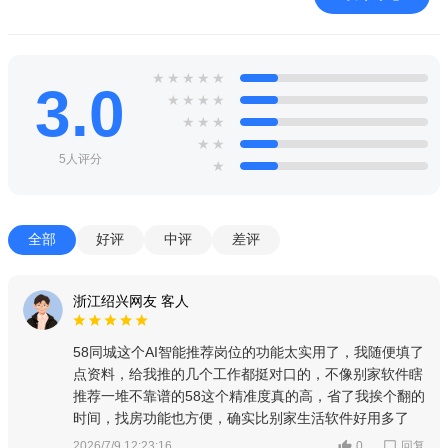
★
★
★
★
★
3.0
★
★
★
★
★
★
★
★
★
5人评分
★
全部
好评
中评
差评
浙江绍兴网友 客人
58同城这个AI智能推荐岗位的功能太实用了，我随便填了
点资料，给我推的几个工作都挺对口的，不像别家软件瞎
推荐一堆不靠谱的58这个精准度真的高，省了我挨个翻的
时间，找房功能也方便，确实比别家生活软件好用多了
回复
2026/7/9 12:23:16
0