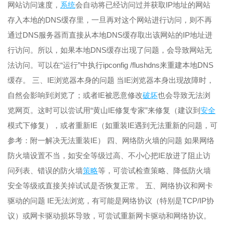
网站访问速度，
系统
会自动将已经访问过并获取IP地址的网站
存入本地的DNS缓存里，一旦再对这个网站进行访问，则不再
通过DNS服务器而直接从本地DNS缓存取出该网站的IP地址进
行访问。所以，如果本地DNS缓存出现了问题，会导致网站无
法访问。可以在“运行”中执行ipconfig /flushdns来重建本地DNS
缓存。 三、IE浏览器本身的问题 当IE浏览器本身出现故障时，
自然会影响到浏览了；或者IE被恶意修改
破坏
也会导致无法浏
览网页。这时可以尝试用“黄山IE修复专家”来修复（建议到
安全
模式下修复），或者重新IE（如重装IE遇到无法重新的问题，可
参考：附一解决无法重装IE） 四、网络防火墙的问题 如果网络
防火墙设置不当，如安全等级过高、不小心把IE放进了阻止访
问列表、错误的防火墙
策略
等，可尝试检查策略、降低防火墙
安全等级或直接关掉试试是否恢复正常。 五、网络协议和网卡
驱动的问题 IE无法浏览，有可能是网络协议（特别是TCP/IP协
议）或网卡驱动损坏导致，可尝试重新网卡驱动和网络协议。