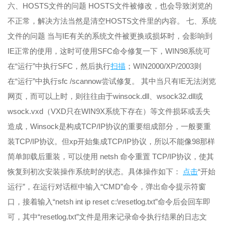
六、HOSTS文件的问题 HOSTS文件被修改，也会导致浏览的
不正常，解决方法当然是清空HOSTS文件里的内容。 七、系统
文件的问题 当与IE有关的系统文件被更换或损坏时，会影响到
IE正常的使用，这时可使用SFC命令修复一下，WIN98系统可
在“运行”中执行SFC，然后执行
扫描
；WIN2000/XP/2003则
在“运行”中执行sfc /scannow尝试修复。 其中当只有IE无法浏览
网页，而可以上时，则往往由于winsock.dll、wsock32.dll或
wsock.vxd（VXD只在WIN9X系统下存在）等文件损坏或丢失
造成，Winsock是构成TCP/IP协议的重要组成部分，一般要重
装TCP/IP协议。但xp开始集成TCP/IP协议，所以不能像98那样
简单卸载后重装，可以使用 netsh 命令重置 TCP/IP协议，使其
恢复到初次安装操作系统时的状态。具体操作如下：
点击
“开始
运行”，在运行对话框中输入“CMD”命令，弹出命令提示符窗
口，接着输入“netsh int ip reset c:\resetlog.txt”命令后会回车即
可，其中“resetlog.txt”文件是用来记录命令执行结果的日志文