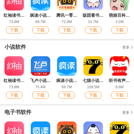
红袖读书官方版
疯读小说app官方版
腾讯一零零一app官方版
饭团看书旧版
萌娘百科 α官方网页版
73.8M
69.7M
72.0M
31.7M
3.2M
下载
下载
下载
下载
下载
小说软件
更多
红袖读书官方版
飞卢小说App最新版
疯读小说app官方版
七猫小说ios版
听书有声免费小说app免费版
73.8M
75.4M
69.7M
109.5M
8.6M
下载
下载
下载
下载
下载
电子书软件
更多