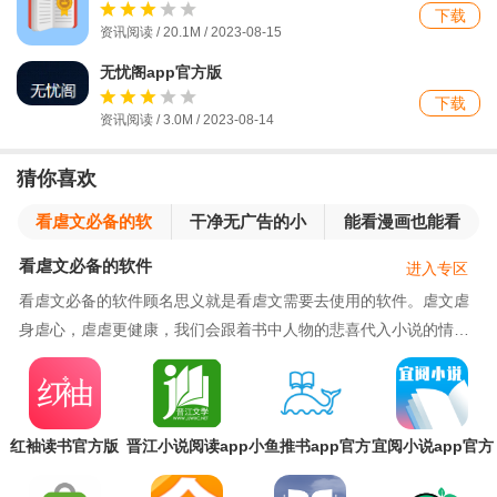
下载
资讯阅读 / 20.1M / 2023-08-15
无忧阁app官方版
下载
资讯阅读 / 3.0M / 2023-08-14
猜你喜欢
看虐文必备的软
干净无广告的小
能看漫画也能看
件
说软件
小说的软件
看虐文必备的软件
进入专区
看虐文必备的软件顾名思义就是看虐文需要去使用的软件。虐文虐
身虐心，虐虐更健康，我们会跟着书中人物的悲喜代入小说的情
境，虐文更有疼痛感和真实感，会让人更好地进入小说世界，当然
也有的小伙伴喜欢虐文是因为现实中比较困苦，看虐文能够让自己
顺畅地哭出来宣泄出来……不管是何种原因，热爱虐文的网文读者
是一直有的，今天腾飞小编带来不少
红袖读书官方版
晋江小说阅读app
小鱼推书app官方
宜阅小说app官方
版
版