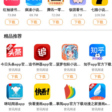
红袖读书官方版
疯读小说app官方版
腾讯一零零一app官方版
饭团看书旧版
七猫小说ios版
73.8M
69.7M
72.0M
31.7M
109.5M
下载
下载
下载
下载
下载
精品推荐
今日头条app官方版
追书神器app官方版
菠萝包轻小说官方版
知乎app官方下载
资讯阅读
资讯阅读
资讯阅读
资讯阅读
下载
下载
下载
下载
咪咕阅读app
快看漫画app最新版
掌阅app官方下载
动漫之家漫画app安卓版本
资讯阅读
资讯阅读
资讯阅读
资讯阅读