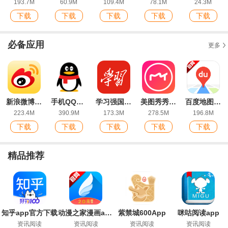
193.7M
60.9M
109.4M
78.1M
24.3M
下载
下载
下载
下载
下载
必备应用
更多
新浪微博最新版本
手机QQ最新版本2026
学习强国app安卓版
美图秀秀app手机版
百度地图app官方版
223.4M
390.9M
173.3M
278.5M
196.8M
下载
下载
下载
下载
下载
精品推荐
知乎app官方下载
动漫之家漫画app安卓版本
紫禁城600App
咪咕阅读app
资讯阅读
资讯阅读
资讯阅读
资讯阅读