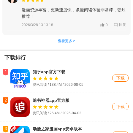
漫画资源丰富，更新速度快，条漫阅读体验非常棒，强烈
推荐！
回复
2026/3/28 13:13:18
0
查看更多 >
下载排行
1
知乎app官方下载
下载
资讯阅读 / 138.4M /
2026-08-05
2
追书神器app官方版
下载
资讯阅读 / 26.4M / 2026-04-02
3
动漫之家漫画app安卓版本