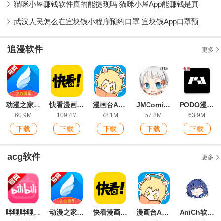
猫咪小屋赚钱软件真的能提现吗 猫咪小屋App能赚钱是真
武汉人民怎么在宜块钱小程序预约口罩 宜块钱App口罩预
追漫软件
更多
动漫之家漫画app安卓版本
快看漫画app最新版
漫画台App官方版
JMComic3.0新版稳定版
PODO漫画软件免费
60.9M
109.4M
78.1M
57.8M
63.9M
下载
下载
下载
下载
下载
acg软件
更多
哔哩哔哩弹幕网手机版官方版
动漫之家漫画app安卓版本
快看漫画app最新版
漫画台App官方版
AniCh软件动漫app