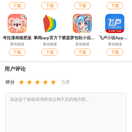
下载
下载
下载
下载
考拉漫画稳更版
掌阅app官方下载
菠萝包轻小说官方版
飞卢小说App最新版
资讯阅读
资讯阅读
资讯阅读
资讯阅读
下载
下载
下载
下载
用户评论
★
★
★
★
★
评分
力荐