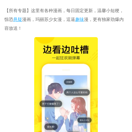
【所有专题】这里有各种漫画，每日固定更新，温馨小短梗，
惊恐
悬疑
漫画，玛丽苏少女漫，逗逼
趣味
漫，更有独家劲爆内
容放送！