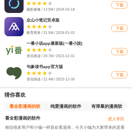
下载
摄影摄像 / 13.5M / 2024-03-18
众山小笔记安卓版
下载
教育商务 / 31.5M / 2024-01-02
一番小说app最新版(一番小說)
下载
资讯阅读 / 29.7M / 2023-12-31
句象读书app官方版
下载
资讯阅读 / 22.4M / 2023-12-30
猜你喜欢
看全彩漫画的软
纯爱漫画的软件
有弹幕的漫画软
件
件
看全彩漫画的软件
进入专区
相信很多用户和小编一样喜欢看漫画，今天小编为大家带来的是看