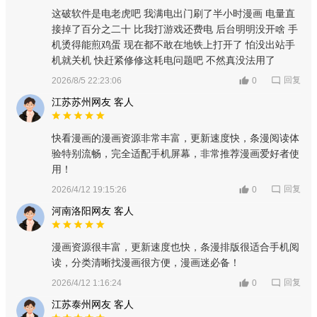
这破软件是电老虎吧 我满电出门刷了半小时漫画 电量直
接掉了百分之二十 比我打游戏还费电 后台明明没开啥 手
机烫得能煎鸡蛋 现在都不敢在地铁上打开了 怕没出站手
机就关机 快赶紧修修这耗电问题吧 不然真没法用了
回复
2026/8/5 22:23:06
0
江苏苏州网友 客人
快看漫画的漫画资源非常丰富，更新速度快，条漫阅读体
验特别流畅，完全适配手机屏幕，非常推荐漫画爱好者使
用！
回复
2026/4/12 19:15:26
0
河南洛阳网友 客人
漫画资源很丰富，更新速度也快，条漫排版很适合手机阅
读，分类清晰找漫画很方便，漫画迷必备！
回复
2026/4/12 1:16:24
0
江苏泰州网友 客人