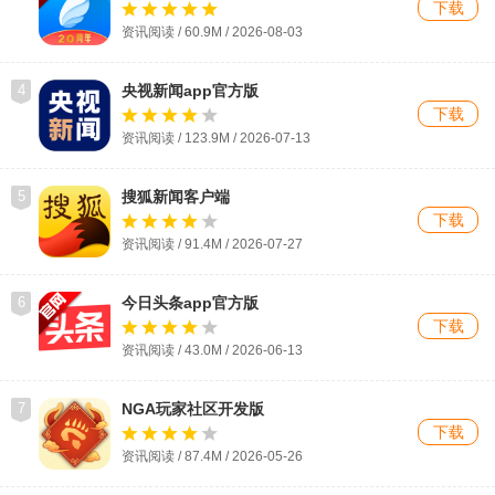
下载
资讯阅读 / 60.9M / 2026-08-03
4
央视新闻app官方版
下载
资讯阅读 / 123.9M / 2026-07-13
5
搜狐新闻客户端
下载
资讯阅读 / 91.4M / 2026-07-27
6
今日头条app官方版
下载
资讯阅读 / 43.0M / 2026-06-13
7
NGA玩家社区开发版
下载
资讯阅读 / 87.4M / 2026-05-26