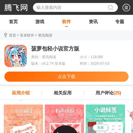
首页
游戏
软件
资讯
专题
首页
>
安卓软件
>
资讯阅读
菠萝包轻小说官方版
类别：资讯阅读
大小：118.8M
版本：v5.2.74 安卓版
时间：2026-07-03
点击下载
应用介绍
相关应用
用户评论
(25)