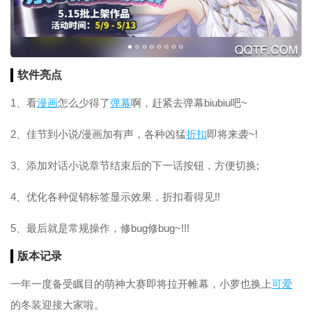
软件亮点
1、看
漫画
怎么少得了
弹幕
啊，赶紧去弹幕biubiu吧~
2、佳节到小说/漫画加有声，各种凶猛
折扣
即将来袭~!
3、添加对话小说章节结束后的下一话按钮，方便切换;
4、优化各种促销标签显示效果，折扣看得见!!
5、最后就是常规操作，修bug修bug~!!!
版本记录
一年一度备受瞩目的萌神大赛即将拉开帷幕，小萝也换上
可爱
的冬装迎接大家啦。