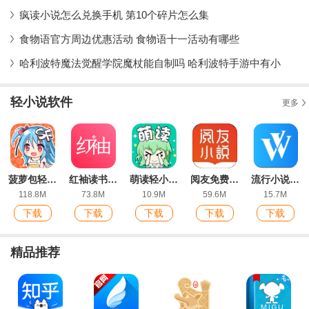
疯读小说怎么兑换手机 第10个碎片怎么集
食物语官方周边优惠活动 食物语十一活动有哪些
哈利波特魔法觉醒学院魔杖能自制吗 哈利波特手游中有小
轻小说软件
更多
菠萝包轻小说官方版
红袖读书官方版
萌读轻小说app安卓版
阅友免费小说软件
流行小说app安卓版
118.8M
73.8M
10.9M
59.6M
15.7M
下载
下载
下载
下载
下载
精品推荐