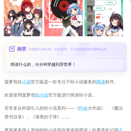
摘要
AI
此摘要为AI生成，仅供参考，不代表游戏/软件最终品质。
阅读什么的，分分钟穿越到异世界！
菠萝包轻
小说
官方版是一款专注于轻小说服务的
阅读
软件。
欢迎使用菠萝包
轻小说
官方版进行阅读轻小说，
非常多从外国引入的轻小说系列——《
约会
大作战》、《魔法
禁书目录》、《漆黑的子弹》……
更有诸多国人原创的轻小说等你来评鉴阅读！如果喜欢记得
点