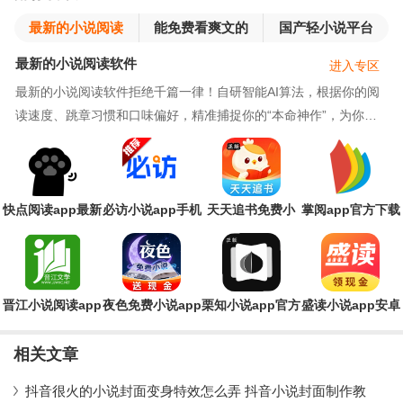
最新的小说阅读
能免费看爽文的
国产轻小说平台
软件
小说软件合集
最新的小说阅读软件
进入专区
最新的小说阅读软件拒绝千篇一律！自研智能AI算法，根据你的阅
读速度、跳章习惯和口味偏好，精准捕捉你的“本命神作”，为你定
制专属的私人书单！独创章节弹幕功能。读到高
快点阅读app最新
必访小说app手机
天天追书免费小
掌阅app官方下载
版
版
说App最新版
晋江小说阅读app
夜色免费小说app
栗知小说app官方
盛读小说app安卓
官方版
版(栗知小說)
版
相关文章
抖音很火的小说封面变身特效怎么弄 抖音小说封面制作教