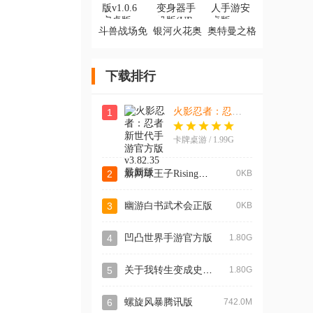
斗兽战场免
银河火花奥
奥特曼之格
广告版
特曼变身器
斗超人手游
手机版(UR
安卓版
银河火花)
下载排行
火影忍者：忍者新世代手游官方版
1
卡牌桌游 / 1.99G
新网球王子RisingBeat中文版
2
0KB
3
幽游白书武术会正版
0KB
4
凹凸世界手游官方版
1.80G
关于我转生变成史莱姆这档事新世界手游最新版
5
1.80G
6
螺旋风暴腾讯版
742.0M