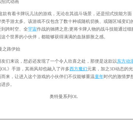
腻招式动画
》这款有着卡牌玩儿法的游戏，无论在其战斗场景，还是招式技能方面
牌类手游太多。该游戏不仅包含了数十种或随机切换、或随区域变幻
受到跨时空、全
宇宙
作战的驰骋之意;更将卡牌人物的战斗技能通过细
到这个世界的小伙伴，都能够获得满满的血脉膨胀之感。
曼之路伊始
朋友们来说，想必还发现了一个令人欣喜之处，那便是这款以
东方
动
列OL》手游，其画风却也融入了许多
西方
魔幻
元素，加之3D动态的
面而来，让进入这个游戏的小伙伴们不仅能够重温
童年
时代的激情梦
的进步。