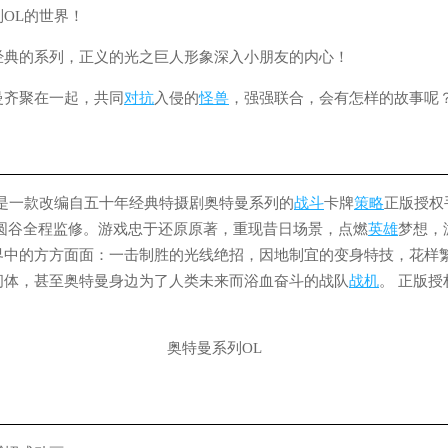
OL的世界！
经典的系列，正义的光之巨人形象深入小朋友的内心！
曼齐聚在一起，共同
对抗
入侵的
怪兽
，强强联合，会有怎样的故事呢
》是一款改编自五十年经典特摄剧奥特曼系列的
战斗
卡牌
策略
正版授权
,圆谷全程监修。游戏忠于还原原著，重现昔日场景，点燃
英雄
梦想，
界中的方方面面：一击制胜的光线绝招，因地制宜的变身特技，花样
间体，甚至奥特曼身边为了人类未来而浴血奋斗的战队
战机
。 正版授