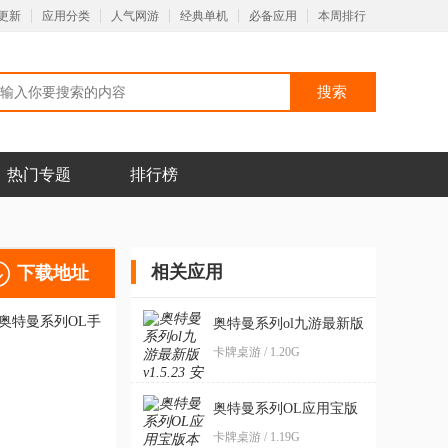
更新
应用分类
人气网游
经典单机
必备应用
本周排行
热门专题
排行榜
相关应用
下载地址
奥特曼系列ol九游最新版
卡牌桌游 / 1.20G
奥特曼系列OL应用宝版
本
卡牌桌游 / 1.19G