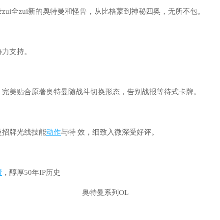
zui全zui新的奥特曼和怪兽，从比格蒙到神秘四奥，无所不包。
协力支持。
，完美贴合原著奥特曼随战斗切换形态，告别战报等待式卡牌。
曼招牌光线技能
动作
与特 效，细致入微深受好评。
情
，醇厚50年IP历史