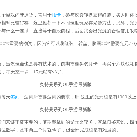
这个游戏的硬通货，常用于
抽卡
，参与胶囊转盘获得红装，买人间体
源相对比较好存，这里推荐一下不同氪度玩家存光源方法，另外，光
参与什么十连抽，直接等于自毁前程，后面我会出光源的合理使用攻
l非常重要的物资，因为它可以刷红装，转盘、胶囊非常需要光元,10
金，当然氪金也是要有技术的，前期需要买双月卡，再买个六块钱礼包
，每天充一块，15元就有v3了。
要每天
签到
，达到所需要达到的要求，肝!这里的光元也是有1000以
我们来讲非常重要的，前期能拿到的光元比较多，就拿图鉴来说，四
四位数字，基本两三个月就ok了，但全部完成也是有难度的。