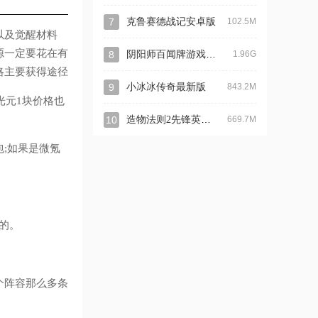
7
克鲁赛德战记安卓版
102.5M
以及觉醒材料
源一定要花在有
阴阳师百闻牌游戏最新版
8
1.96G
略主要获得途径
9
小冰冰传奇最新版
843.2M
光元1块价格也
造物法则2先锋英雄最新版
10
669.7M
;如果是微氪
上的。
个阵容那么多条