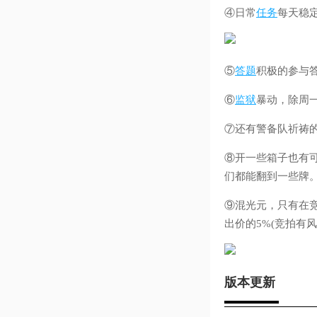
④日常
任务
每天稳
⑤
答题
积极的参与答
⑥
监狱
暴动，除周一
⑦还有警备队祈祷
⑧开一些箱子也有
们都能翻到一些牌
⑨混光元，只有在竞
出价的5%(竞拍有风
版本更新