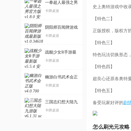
一拳超人最强之男
史上奥特游戏中收录
官方版
卡牌桌游
【特色二】
阴阳师百闻牌游戏
正版授权，版权方
最新版
卡牌桌游
【特色三】
战舰少女R手游最
特色玩法切换形态
新版
卡牌桌游
【特色四】
幽游白书武术会正
超良心还原各奥特
版
卡牌桌游
【特色五】
三国志幻想大陆九
备受玩家好评的
剧
游版
卡牌桌游
怎么刷光元攻略