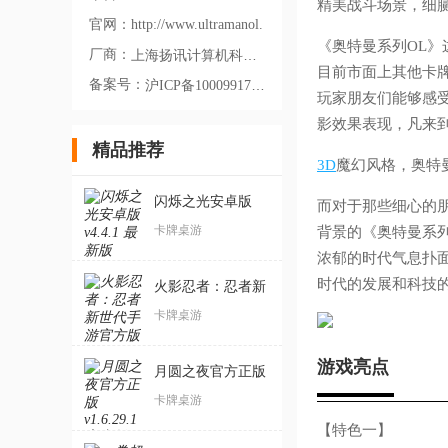
精美战斗场景，细
官网：
http://www.ultramanol.com
《奥特曼系列OL
厂商：
上海扬讯计算机科技股份有限公司
目前市面上其他卡
备案号：
沪ICP备10009917号-30A
玩家朋友们能够感
影效果表现，凡来
精品推荐
3D
魔幻风格，奥特
闪烁之光安卓版
而对于那些细心的
卡牌桌游
背景的《奥特曼系
浓郁的时代气息扑
时代的发展和科技
火影忍者：忍者新
世代手游官方版
卡牌桌游
游戏亮点
月圆之夜官方正版
卡牌桌游
【特色一】