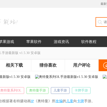
最新
苹果游戏
苹果软件
游戏资讯
软件教程
手游最新版 v1.5.30 安卓版
相关下载
猜你喜欢
用户评论
奥特曼系列OL
奥特曼手游
儿童手游
卡牌手游
款根据著名特摄动画
IP
《奥特曼》所
改编
的
儿童
向
卡牌
手游。