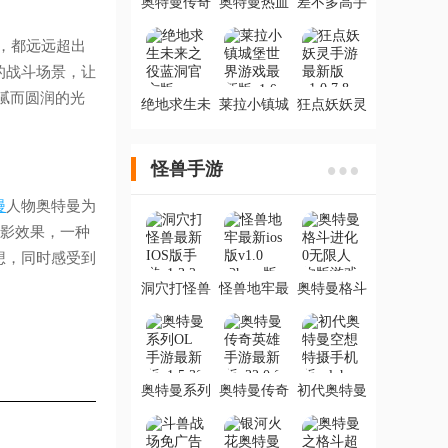
奥特曼传奇
奥特曼热血
差不多高手
英雄手游最
英雄手游最
手游最新版
新版
新版
，都远远超出
的战斗场景，让
腻而圆润的光
绝地求生未
莱拉小镇城
狂点妖妖灵
来之役蓝洞
堡世界游戏
手游最新版
官方版
最新版
怪兽手游
漫
人物奥特曼为
光影效果，一种
想，同时感受到
洞穴打怪兽
怪兽地牢最
奥特曼格斗
最新IOS版
新ios版
进化0无限人
手游
物版游戏
奥特曼系列
奥特曼传奇
初代奥特曼
OL手游最新
英雄手游最
空想特摄手
版
新版
机版