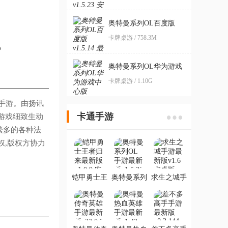
奥特曼系列OL百度版
卡牌桌游 / 758.3M
？
奥特曼系列OL华为游戏
中心版
卡牌桌游 / 1.10G
手游。由扬讯
卡通手游
游戏细致生动
繁多的各种法
权,版权方协力
铠甲勇士王
奥特曼系列
求生之城手
者归来最新
OL手游最新
游最新版
版
版