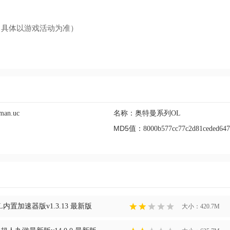
（具体以游戏活动为准）
名称：
aman.uc
奥特曼系列OL
MD5值：
8000b577cc77c2d81ceded64
内置加速器版v1.3.13 最新版
大小：420.7M