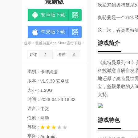
最新版
欢迎来到奥特曼系列
安卓版下载
奥特曼是一个非常
这一次，各类奥特
苹果版下载
游戏简介
提示：需跳转至App Store进行下载！
好评
2
差评
0
《奥特曼系列OL
科技诚意自研自发
类别：
卡牌桌游
地还原了奥特曼世
版本：
v1.5.30 安卓版
宝，坚毅果敢的人
大小：
1.20G
支持。
时间：
2026-04-23 18:32
语言：
中文
性质：
网游
游戏特色
等级：
平台：
Android