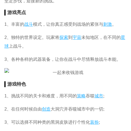
坚定步伐，迎接新的挑战。
游戏亮点
1、丰富的
战斗
模式，让你真正感受到战场的紧张与
刺激
。
2、独特的世界设定。玩家将
探索
到
宇宙
未知地区，在不同的
星
球
上战斗。
3、各种各样的武器装备，让你在战斗中尽情释放战斗本能。
游戏特色
1、挑战不同的关卡和难度，用不同的
策略
吞噬
城市
;
2、在任何时候自由
创造
大洞穴并吞噬城市中的一切;
3、可以选择不同种类的黑洞皮肤进行个性化
装扮
;