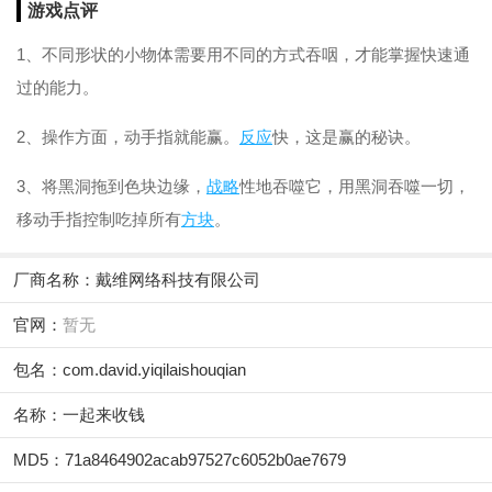
游戏点评
1、不同形状的小物体需要用不同的方式吞咽，才能掌握快速通
过的能力。
2、操作方面，动手指就能赢。
反应
快，这是赢的秘诀。
3、将黑洞拖到色块边缘，
战略
性地吞噬它，用黑洞吞噬一切，
移动手指控制吃掉所有
方块
。
厂商名称：
戴维网络科技有限公司
官网：
暂无
包名：com.david.yiqilaishouqian
名称：一起来收钱
MD5：71a8464902acab97527c6052b0ae7679