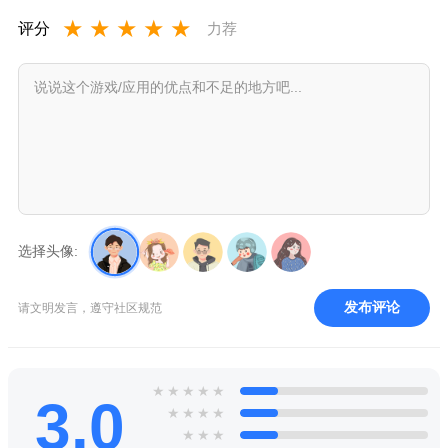
★
★
★
★
★
评分
力荐
选择头像:
发布评论
请文明发言，遵守社区规范
★
★
★
★
★
3.0
★
★
★
★
★
★
★