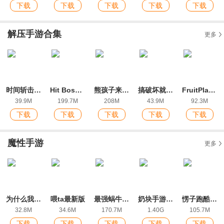
下载
下载
下载
下载
下载
解压手游合集
更多
时间斩击最新版
Hit Boss 3D手游最新IOS版
熊孩子来了最新ios版
搞破坏就完事了最新版
FruitPlayground最高版本
39.9M
199.7M
208M
43.9M
92.3M
下载
下载
下载
下载
下载
魔性手游
更多
为什么我还是单身最新版
喂ta最新版
最强蜗牛The Marvelous Snail最新版
奶块手游官方版
愣子跑酷手机版游戏
32.8M
34.6M
170.7M
1.40G
105.7M
下载
下载
下载
下载
下载