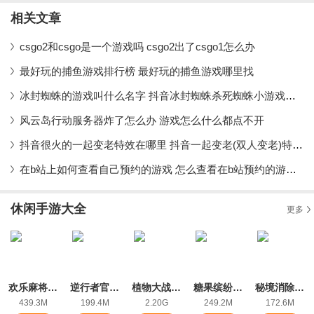
相关文章
csgo2和csgo是一个游戏吗 csgo2出了csgo1怎么办
最好玩的捕鱼游戏排行榜 最好玩的捕鱼游戏哪里找
冰封蜘蛛的游戏叫什么名字 抖音冰封蜘蛛杀死蜘蛛小游戏是什么
风云岛行动服务器炸了怎么办 游戏怎么什么都点不开
抖音很火的一起变老特效在哪里 抖音一起变老(双人变老)特效怎么拍摄
在b站上如何查看自己预约的游戏 怎么查看在b站预约的游戏教程
休闲手游大全
更多
欢乐麻将全集2022新版红中玩法
逆行者官方版
植物大战僵尸2ios版
糖果缤纷乐ios最新版
秘境消除故事下载手机版
439.3M
199.4M
2.20G
249.2M
172.6M