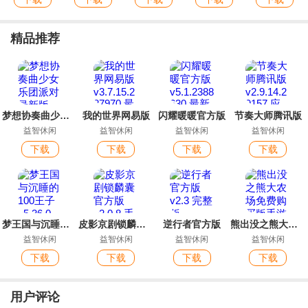
精品推荐
梦想协奏曲少女乐团派对最新版
我的世界网易版
闪耀暖暖官方版
节奏大师腾讯版
益智休闲
益智休闲
益智休闲
益智休闲
下载
下载
下载
下载
梦王国与沉睡的100王子
皮影京剧锁麟囊官方版
逆行者官方版
熊出没之熊大农场免费购买版手游
益智休闲
益智休闲
益智休闲
益智休闲
下载
下载
下载
下载
用户评论