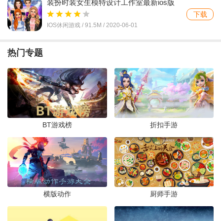
装扮时装女生模特设计工作室最新ios版
小主装扮间游戏最新版v1.4.0 安卓版
v1.2 iPhone版
下载
下载
IOS休闲游戏 /
91.5M
/
2020-06-01
益智休闲 /
22.2M
/
2024-01-09
热门专题
梦幻舞会美甲女孩手游官方版v12.11.1 安
卓版
下载
益智休闲 /
66.3M
/
2024-01-06
时尚之战时装秀手游官方版(Fashion Battle:
Catwalk Show)v0.2.7 手机版
BT游戏榜
折扣手游
下载
益智休闲 /
113.8M
/
2024-01-05
公主变变变游戏安卓版v1.0.4 最新版
下载
益智休闲 /
79.3M
/
2023-12-27
横版动作
厨师手游
沉浸式美容院游戏v1.0 最新版