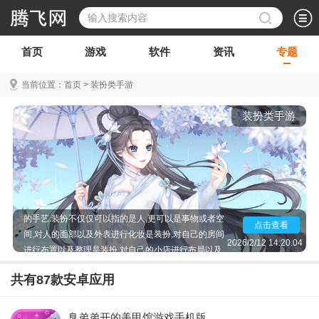
首页
游戏
软件
资讯
专题
当前位置：
首页
>
装扮类手游
装扮类手游
装扮,是每一个爱美之人都有的想法,也是他们最为精湛
的手艺.装扮不仅仅可以指的是人,更可以是事物或者空
点击查看
间,对人的面部以及外表进行化妆是装扮,对自己的房间
2026/2/12 14:20:04
进行布置以及整理是装扮,对自己的小店进行布局以及
规划还有装潢也是装扮.这些装扮活动在我们日常生活
中是非常常见的,如果你也是个爱美之人,如果你也喜欢
共有
87
款安卓应用
这些排列与整合的话,那就来装扮手游展示你的技艺吧!
臭弟弟开的美甲馆游戏手机版