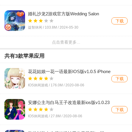
婚礼沙龙2游戏官方版Wedding Salon
2v2.96 最新版
下载
益智休闲 /
103.8M
/
2024-05-30
点击查看更多...
闺蜜打扮游戏官方版BFFs Shopping
Mallv1.5 最新版
下载
共有
3
款苹果应用
益智休闲 /
65.7M
/
2024-04-02
花花姑娘一花一语最新IOS版v1.0.5 iPhone
精灵高中游戏最新版v5.1.10 安卓版
版
下载
下载
IOS休闲游戏 /
176.0M
/
2020-08-06
益智休闲 /
154.1M
/
2024-02-24
安娜公主与白马王子改造最新ios版v1.0.23
芭比梦幻美甲小屋手游官方版v1.0.2 安卓
iPhone版
下载
版
下载
IOS休闲游戏 /
27.8M
/
2020-08-06
益智休闲 /
125.3M
/
2024-01-24