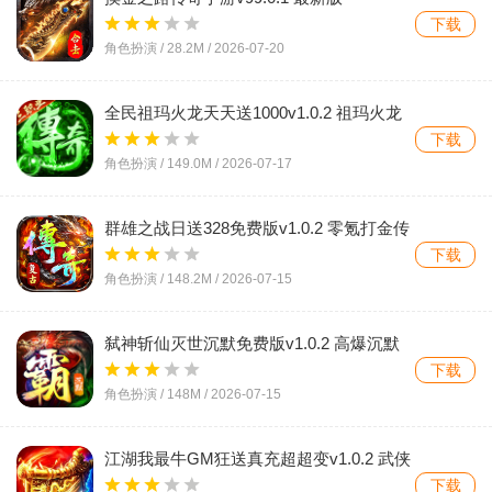
下载
角色扮演 /
28.2M
/
2026-07-20
全民祖玛火龙天天送1000v1.0.2 祖玛火龙
传奇手游
下载
角色扮演 /
149.0M
/
2026-07-17
群雄之战日送328免费版v1.0.2 零氪打金传
奇
下载
角色扮演 /
148.2M
/
2026-07-15
弑神斩仙灭世沉默免费版v1.0.2 高爆沉默
传奇
下载
角色扮演 /
148M
/
2026-07-15
江湖我最牛GM狂送真充超超变v1.0.2 武侠
超变游戏
下载