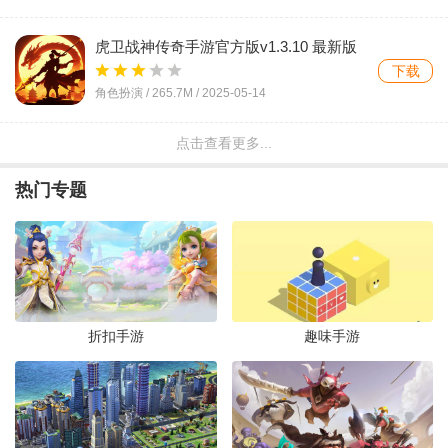
虎卫战神传奇手游官方版v1.3.10 最新版
下载
角色扮演 /
265.7M
/
2025-05-14
点击查看更多...
龙脉游戏官方版v1.5.133 最新版
下载
热门专题
角色扮演 /
275.1M
/
2023-07-12
神迹之上古传奇GM破解打金魂环顶赞
v1.0.1 福利版
下载
角色扮演 /
317M
/
2023-05-31
折扣手游
趣味手游
屠龙英雄双宠降妖神器v1.0.2 最新版
下载
角色扮演 /
185.4M
/
2026-07-30