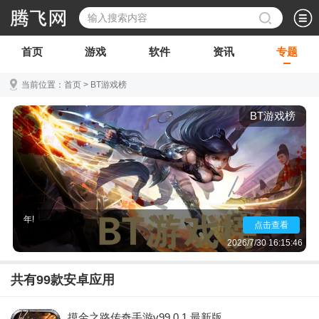
首页
游戏
软件
资讯
专题
当前位置：
首页
>
BT游戏榜
BT游戏榜
BT游戏榜,顾名思义就是福利多多的手游排行榜,在此
榜单的游戏都是最新最热门的变态手游,不仅仅有着海
量的充值折扣福利,还仅需上线就送VIP等级与海量神
级武器装备的特权,让您真正的不花一分钱,就能玩半
年!
点击查看
2026/7/30 16:15:46
共有
99
款安卓应用
摸金之路传奇手游v99.0.1 最新版