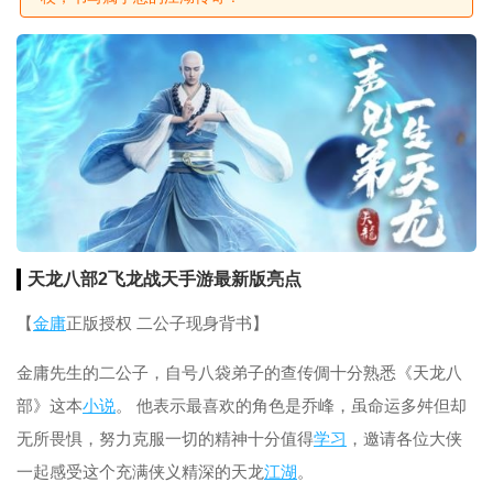
天龙八部2飞龙战天手游最新版亮点
【
金庸
正版授权 二公子现身背书】
金庸先生的二公子，自号八袋弟子的查传倜十分熟悉《天龙八
部》这本
小说
。 他表示最喜欢的角色是乔峰，虽命运多舛但却
无所畏惧，努力克服一切的精神十分值得
学习
，邀请各位大侠
一起感受这个充满侠义精深的天龙
江湖
。