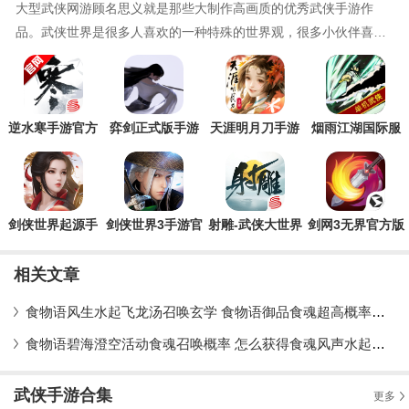
大型武侠网游顾名思义就是那些大制作高画质的优秀武侠手游作
品。武侠世界是很多人喜欢的一种特殊的世界观，很多小伙伴喜欢
浪漫无比的武侠世界，充满侠义的江湖也让大家感受到十足的人情
味，现在手游市场发展迅速，很多武侠相关的游戏也被制作出来，
很多小伙伴也是向往那些充满浪漫奇想的武侠世界，今天腾飞小编
带来了一些制作精良的大型武侠网游
逆水寒手游官方
弈剑正式版手游
天涯明月刀手游
烟雨江湖国际服
版
最新版
剑侠世界起源手
剑侠世界3手游官
射雕-武侠大世界
剑网3无界官方版
游官方版
方正版
相关文章
食物语风生水起飞龙汤召唤玄学 食物语御品食魂超高概率玄学召唤
食物语碧海澄空活动食魂召唤概率 怎么获得食魂风声水起及飞龙汤
武侠手游合集
更多