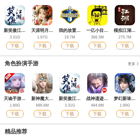
新笑傲江湖手游IOS福利版
天涯明月刀手游最新版
我的放置mud官方版
一亿小目标IOS版
模拟江湖测试版
3.31G
1.97G
19.7M
366.3M
275.7M
下载
下载
下载
下载
下载
角色扮演手游
更多
天谕手游网易版官方版
新神魔大陆九游版
新笑傲江湖手游IOS福利版
战神遗迹ios版
梦幻新诛仙手游官方版
1.80G
686.6M
3.31G
484.8M
1.90G
下载
下载
下载
下载
下载
精品推荐