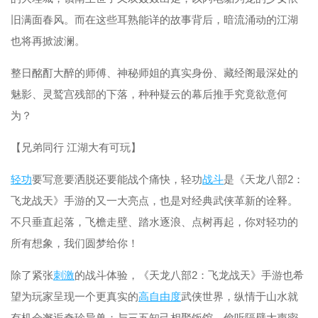
旧满面春风。而在这些耳熟能详的故事背后，暗流涌动的江湖
也将再掀波澜。
整日酩酊大醉的师傅、神秘师姐的真实身份、藏经阁最深处的
魅影、灵鹫宫残部的下落，种种疑云的幕后推手究竟欲意何
为？
【兄弟同行 江湖大有可玩】
轻功
要写意要洒脱还要能战个痛快，轻功
战斗
是《天龙八部2：
飞龙战天》手游的又一大亮点，也是对经典武侠革新的诠释。
不只垂直起落，飞檐走壁、踏水逐浪、点树再起，你对轻功的
所有想象，我们圆梦给你！
除了紧张
刺激
的战斗体验，《天龙八部2：飞龙战天》手游也希
望为玩家呈现一个更真实的
高自由度
武侠世界，纵情于山水就
有机会邂逅奇珍异兽；与三五知己相聚饭馆，偷听隔壁大声密