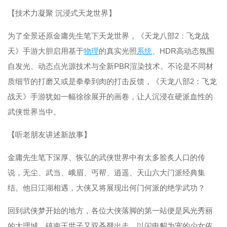
【技术力凝聚 沉浸式天龙世界】
为了全景还原金庸先生笔下天龙世界，《天龙八部2：飞龙战
天》手游大胆启用基于
物理
的真实光照
系统
、HDR高动态氛围
自发光、动态点光源技术与全新PBR渲染技术。不论是不同材
质细节的打磨又或是拳拳到肉的打击反馈，《天龙八部2：飞龙
战天》手游犹如一幅徐徐展开的画卷，让人沉浸在硬派血性的
武侠世界当中。
【听老朋友讲述新故事】
金庸先生笔下深厚、恢弘的武侠世界中有太多脍炙人口的传
说，无尘、武当、峨眉、丐帮、逍遥、天山六大门派经典集
结。他日江湖相遇，大侠又将展现出何门何派的绝学武功？
回到武侠梦开始的地方，各位大侠落脚的第一站便是风光秀丽
的大理城，镇南王世子又双叒叕出走，以闪电貂为宠的少女依