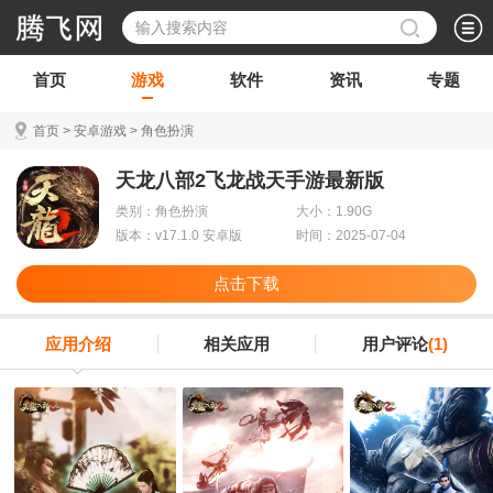
首页
游戏
软件
资讯
专题
首页
>
安卓游戏
>
角色扮演
天龙八部2飞龙战天手游最新版
类别：角色扮演
大小：1.90G
版本：v17.1.0 安卓版
时间：2025-07-04
点击下载
应用介绍
相关应用
用户评论
(1)