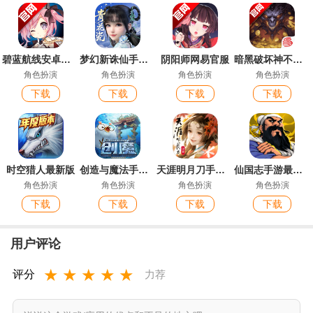
碧蓝航线安卓官服
梦幻新诛仙手游官方版
阴阳师网易官服
暗黑破坏神不朽手游官方版
角色扮演
角色扮演
角色扮演
角色扮演
下载
下载
下载
下载
时空猎人最新版
创造与魔法手游官方版
天涯明月刀手游最新版
仙国志手游最新版
角色扮演
角色扮演
角色扮演
角色扮演
下载
下载
下载
下载
用户评论
★
★
★
★
★
评分
力荐