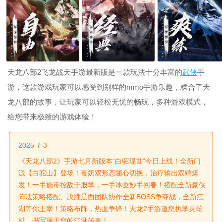
天龙八部2飞龙战天手游最新版是一款玩法十分丰富的
武侠
手
游，这款游戏玩家可以感受到别样的mmo手游乐趣，糅合了天
龙八部的故事，让玩家可以轻松无忧的畅玩，多种游戏模式，
给您带来极致的游戏体验！
2025-7-3
《天龙八部2》手游七月新版本“白驼现世”今日上线！全新门
派【白驼山】登场！毒奶双形态随心切换，治疗输出双端爆
发！一手施毒控敌于股掌，一手冰蚕妙手回春！搭配全新豪侠
阵法策略搭配、决胜辽西团队协作全新BOSS争夺战，全新江
湖等你主宰！策略布阵，热血争锋！天龙2手游邀您执掌灵蛇
杖，书写属于您的江湖传奇！