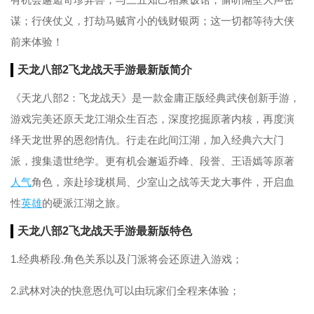
谋；行侠仗义，打劫马贼宵小的钱财银两；这一切都等待大侠
前来体验！
天龙八部2飞龙战天手游最新版简介
《天龙八部2：飞龙战天》是一款金庸正版经典武侠创新手游，
游戏完美还原天龙江湖众生百态，深度挖掘原著内核，再度演
绎天龙世界的恩怨情仇。行走在此间江湖，加入经典六大门
派，搜集遗世绝学。更有机会邂逅乔峰、段誉、王语嫣等原著
人气
角色，亲赴珍珑棋局、少室山之战等天龙大事件，开启血
性
英雄
的硬派江湖之旅。
天龙八部2飞龙战天手游最新版特色
1.经典桥段.角色关系以及门派将会还原进入游戏；
2.武林对决的快意恩仇可以由玩家们全程来体验；