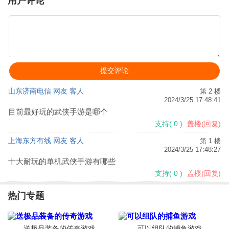
用户评论
角色扮演 /
36.3M
/
2023-07-04
剑网3指尖江湖手游官方版v3.3.0 安卓版
下载
角色扮演 /
1.92G
/
2025-12-19
大奉打更人手游最新版v1.0.5.0 安卓版
山东济南电信 网友 客人
第 2 楼
2024/3/25 17:48:41
下载
目前最好玩的武侠手游是哪个
角色扮演 /
272.6M
/
2024-12-12
支持
(
0
)
盖楼(回复)
上海东方有线 网友 客人
第 1 楼
燕云十六声手游官方版v4.08 移动端版
2024/3/25 17:48:27
下载
十大耐玩的单机武侠手游有哪些
角色扮演 /
1.95G
/
2026-05-26
支持
(
0
)
盖楼(回复)
热门专题
剑侠情缘零官方版v1.112.136068 安卓版
下载
角色扮演 /
1.70G
/
2026-06-04
送极品装备的传奇游戏
可以组队的捕鱼游戏