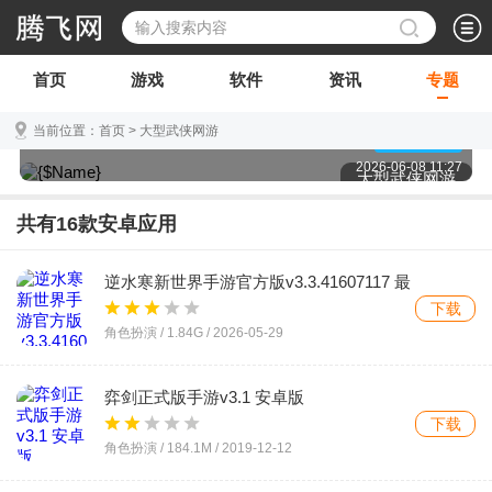
首页
游戏
软件
资讯
专题
当前位置：
首页
>
大型武侠网游
大型武侠网游顾名思义就是那些大制作高画质的优秀
点击查看
武侠手游作品。武侠世界是很多人喜欢的一种特殊的
2026-06-08 11:27
大型武侠网游
世界观，很多小伙伴喜欢浪漫无比的武侠世界，充满
侠义的江湖也让大家感受到十足的人情味，现在手游
共有
16
款安卓应用
市场发展迅速，很多武侠相关的游戏也被制作出来，
很多小伙伴也是向往那些充满浪漫奇想的武侠世界，
逆水寒新世界手游官方版v3.3.41607117 最
今天腾飞小编带来了一些制作精良的大型武侠网游，
新版
这些游戏基本都是大IP制作而且对世界的刻画也是让
下载
人充满向往，如果你喜欢武侠的世界设定，就来下载
角色扮演 /
1.84G
/
2026-05-29
这些大型武侠网游体验一番吧！
弈剑正式版手游v3.1 安卓版
下载
角色扮演 /
184.1M
/
2019-12-12