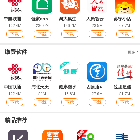
中国联通app安卓版
链家app官方版
淘大集生鲜供应链app最新版
人民智云客户端
苏宁小店免费送货上门app
122.4M
236.0M
146.7M
23.5M
67.7M
下载
下载
下载
下载
下载
缴费软件
更多
中国联通app安卓版
浦北天天网招聘信息app最新版
健康衡水免疫规划信息管理系统
固原通app最新版
这里是儋州今日新闻最新版
122.4M
51M
13.8M
27.6M
51.7M
下载
下载
下载
下载
下载
精品推荐