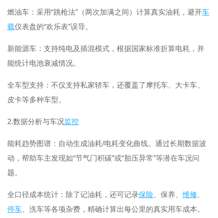
燃油车：采用“跳枪法”（两次加满之间）计算真实油耗，避开
车
载
仪表盘的“欢乐表”误导。
新能源车：支持纯电及插混模式，根据国家标准折算电耗，并
能统计电池衰减情况。
全车型支持：不仅支持私家轿车，还覆盖了摩托车、大卡车、
皮卡等多种车型。
2.数据分析与车况
监控
能耗趋势图谱：自动生成油耗/电耗变化曲线。通过长期数据波
动，帮助车主发现如“节气门积碳”或“胎压异常”等潜在车况问
题。
全口径成本统计：除了记油耗，还可记录
保险
、保养、
维修
、
停车
、洗车等各项杂费，精确计算出每公里的真实用车成本。