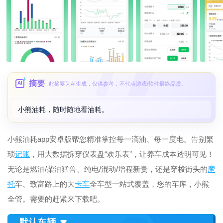
摘要
AI
此摘要为AI生成，仅供参考，不代表游戏/软件最终品质。
小熊油耗，随时随地看油耗。
小熊油耗app安卓版帮您精准掌控每一滴油、每一度电。告别繁
琐
记账
，用大数据拆穿仪表盘“欢乐表”，让养车成本透明可见！
无论是燃油/柴油猛兽、纯电/混动/增程新贵，还是穿梭街头的
摩
托
车、致富路上的大
卡车
全车型一站式覆盖，您的车库，小熊
全管。需要的赶紧来下载吧。