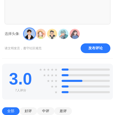
选择头像:
发布评论
请文明发言，遵守社区规范
★
★
★
★
★
3.0
★
★
★
★
★
★
★
★
★
7人评分
★
全部
好评
中评
差评