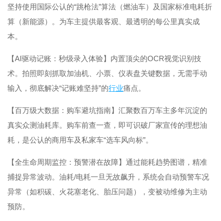
坚持使用国际公认的“跳枪法”算法（燃油车）及国家标准电耗折
算（新能源）。为车主提供最客观、最透明的每公里真实成
本。
【AI驱动记账：秒级录入体验】内置顶尖的OCR视觉识别技
术。拍照即刻抓取加油机、小票、仪表盘关键数据，无需手动
输入，彻底解决“记账难坚持”的
行业
痛点。
【百万级大数据：购车避坑指南】汇聚数百万车主多年沉淀的
真实众测油耗库。购车前查一查，即可识破厂家宣传的理想油
耗，是公认的商用车及私家车“选车风向标”。
【全生命周期监控：预警潜在故障】通过能耗趋势图谱，精准
捕捉异常波动。油耗/电耗一旦无故飙升，系统会自动预警车况
异常（如积碳、火花塞老化、胎压问题），变被动维修为主动
预防。