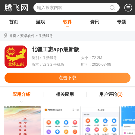
首页
游戏
软件
资讯
专题
首页
>
安卓软件
>
生活服务
北疆工惠app最新版
类别：生活服务
大小：72.2M
版本：v2.3.2 手机版
时间：2026-07-08
点击下载
应用介绍
相关应用
用户评论
(1)