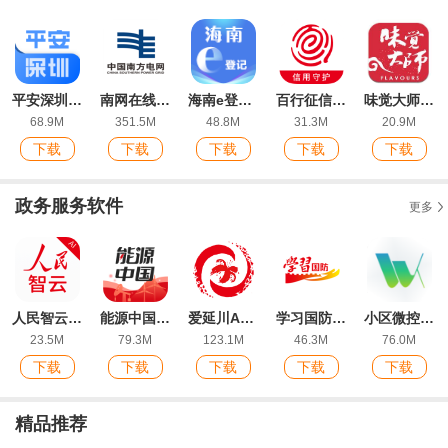
平安深圳app最新版
南网在线app电费查缴软件
海南e登记app手机版
百行征信个人查询app官方版
味觉大师app最新版
68.9M
351.5M
48.8M
31.3M
20.9M
下载
下载
下载
下载
下载
政务服务软件
更多
人民智云客户端
能源中国app最新版本
爱延川App手机版
学习国防app官方版
小区微控app手机版
23.5M
79.3M
123.1M
46.3M
76.0M
下载
下载
下载
下载
下载
精品推荐