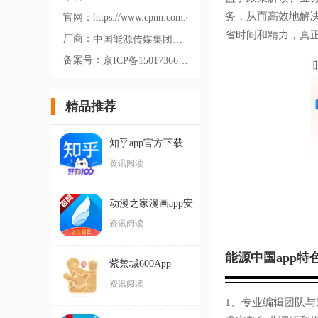
务，从而高效地解
官网：
https://www.cpnn.com.cn/
省时间和精力，真
厂商：
中国能源传媒集团有限公司
备案号：
京ICP备15017366号-8A
精品推荐
知乎app官方下载
资讯阅读
动漫之家漫画app安
卓版本
资讯阅读
能源中国app特
紫禁城600App
资讯阅读
1、专业编辑团队与