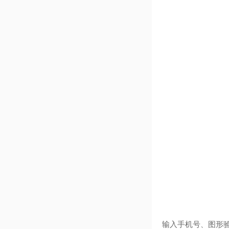
输入手机号、图形