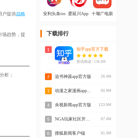
用户提供
战略
安利头条ios
爱延川App
十堰广电新
官方版
手机版
闻(武当
云)ios版
下载排行
市场趋势，提
知乎app官方下载
1
资讯阅读 / 138.4M
分析；
2
追书神器app官方版
26.4M
动漫之家漫画app安卓版本
3
60.9M
4
央视新闻app官方版
123.9M
NGA玩家社区开发版
5
87.4M
6
搜狐新闻客户端
91.4M