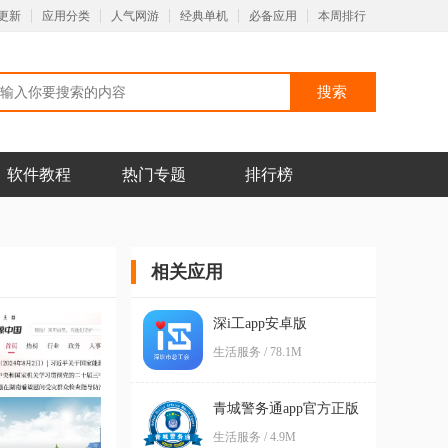
更新
应用分类
人气网游
经典单机
必备应用
本周排行
软件教程
热门专题
排行榜
相关应用
深i工app安卓版
生活服务 / 78.1M
青城警务通app官方正版
生活服务 / 4.9M