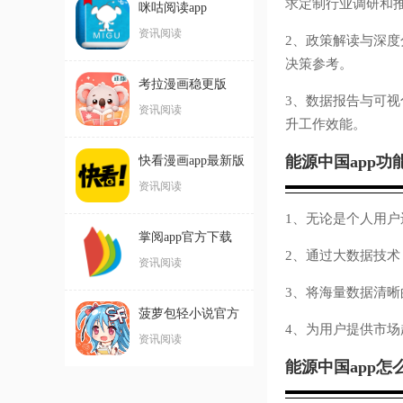
求定制行业调研和
咪咕阅读app
资讯阅读
2、政策解读与深度
决策参考。
考拉漫画稳更版
3、数据报告与可视
资讯阅读
升工作效能。
能源中国app功
快看漫画app最新版
资讯阅读
1、无论是个人用
掌阅app官方下载
2、通过大数据技
资讯阅读
3、将海量数据清
菠萝包轻小说官方
4、为用户提供市
版
资讯阅读
能源中国app怎