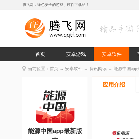
腾飞网，绿色安全的游戏、软件下载站！
首页
安卓游戏
安卓软件
当前位置：
首页
→
安卓软件
→
资讯阅读
→ 能源中国app最
应用介绍
能源中国app最新版