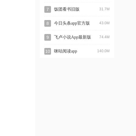
7
饭团看书旧版
31.7M
8
今日头条app官方版
43.0M
9
飞卢小说App最新版
74.4M
10
咪咕阅读app
140.0M