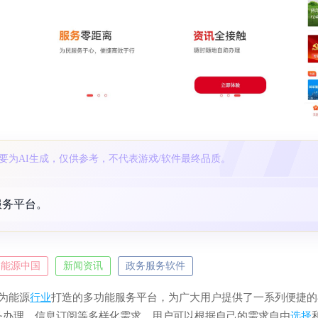
要为AI生成，仅供参考，不代表游戏/软件最终品质。
服务平台。
能源中国
新闻资讯
政务服务软件
门为能源
行业
打造的多功能服务平台，为广大用户提供了一系列便捷的
务办理、信息订阅等多样化需求。用户可以根据自己的需求自由
选择