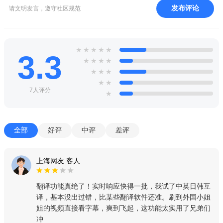
发布评论
请文明发言，遵守社区规范
★
★
★
★
★
3.3
★
★
★
★
★
★
★
★
★
7人评分
★
全部
好评
中评
差评
上海网友 客人
翻译功能真绝了！实时响应快得一批，我试了中英日韩互
译，基本没出过错，比某些翻译软件还准。刷到外国小姐
姐的视频直接看字幕，爽到飞起，这功能太实用了兄弟们
冲