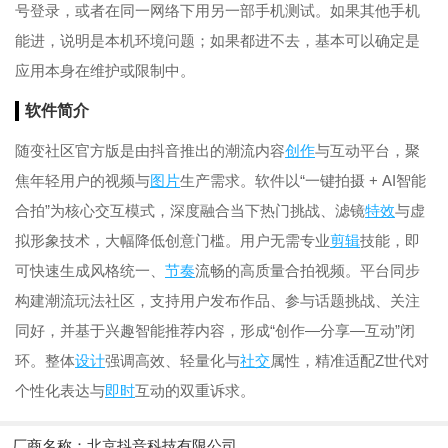
号登录，或者在同一网络下用另一部手机测试。如果其他手机
能进，说明是本机环境问题；如果都进不去，基本可以确定是
应用本身在维护或限制中。
软件简介
随变社区官方版是由抖音推出的潮流内容
创作
与互动平台，聚
焦年轻用户的视频与
图片
生产需求。软件以“一键拍摄 + AI智能
合拍”为核心交互模式，深度融合当下热门挑战、滤镜
特效
与虚
拟形象技术，大幅降低创意门槛。用户无需专业
剪辑
技能，即
可快速生成风格统一、
节奏
流畅的高质量合拍视频。平台同步
构建潮流玩法社区，支持用户发布作品、参与话题挑战、关注
同好，并基于兴趣智能推荐内容，形成“创作—分享—互动”闭
环。整体
设计
强调高效、轻量化与
社交
属性，精准适配Z世代对
个性化表达与
即时
互动的双重诉求。
厂商名称：
北京抖音科技有限公司