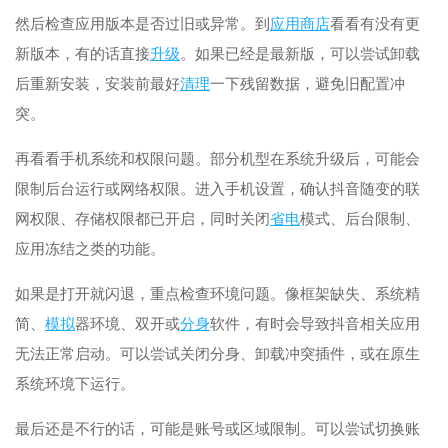
然后检查应用版本是否过旧或异常。到
应用
商店
看看有没有更
新版本，有的话直接
升级
。如果已经是最新版，可以尝试卸载
后重新安装，安装前最好
清理
一下残留数据，避免旧配置冲
突。
再看看手机系统和权限问题。部分机型在系统升级后，可能会
限制后台运行或网络权限。进入手机设置，确认抖音随变的联
网权限、存储权限都已开启，同时关闭
省电
模式、后台限制、
应用冻结之类的功能。
如果是打开就闪退，重点检查环境问题。像框架缺失、系统精
简、
模拟
器环境、双开或
分身
软件，有时会导致抖音相关应用
无法正常启动。可以尝试关闭分身、卸载冲突插件，或在原生
系统环境下运行。
最后还是不行的话，可能是账号或区域限制。可以尝试切换账