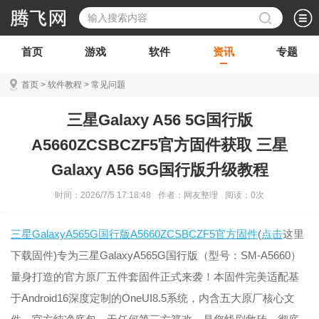
首页
游戏
软件
资讯
专题
首页
>
软件教程
>
常见问题
三星Galaxy A56 5G国行版
A5660ZCSBCZF5官方固件获取 三星
Galaxy A56 5G国行版升级教程
时间：2026/7/5 17:18:48
作者：网友整理
阅读：
0
次
三星GalaxyA565G国行版A5660ZCSBCZF5官方固件
(
点击
这里
下载固件)专为三星GalaxyA565G国行版（型号：SM-A5660）
量身打造的官方原厂五件套固件正式来袭！本固件完美适配基
于Android16深度定制的OneUI8.5系统，内含五大原厂核心文