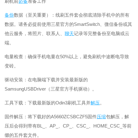
刷机前
必备
准备工作
备份
数据（至关重要）：线刷五件套会彻底清除手机中的所有
数据。请务必提前使用三星官方的SmartSwitch、微信备份或其
他云服务，将照片、联系人、
聊天
记录等完整备份至电脑或云
端。
电量检查：确保手机电量在50%以上，避免刷机中途断电导致
变砖。
驱动安装：在电脑端下载并安装最新版的
SamsungUSBDriver（三星官方手机驱动）。
工具下载：下载最新版的Odin3刷机工具并
解压
。
固件解压：将下载好的A5660ZCSBCZF5固件
压缩
包解压，解
压后会得到带有BL_、AP_、CP_、CSC_、HOME_CSC_等前
缀的五件套文件。