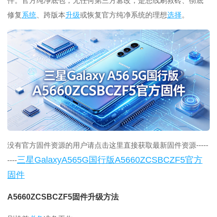
件。官方纯净底包，无任何第三方篡改，是您线刷救砖、彻底
修复
系统
、跨版本
升级
或恢复官方纯净系统的理想
选择
。
没有官方固件资源的用户请点击这里直接获取最新固件资源-----
三星GalaxyA565G国行版A5660ZCSBCZF5官方
----
固件
A5660ZCSBCZF5固件升级方法