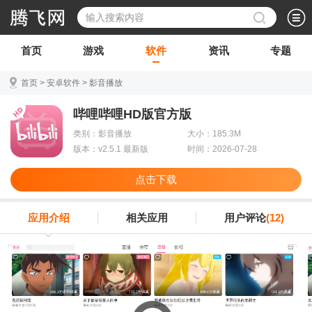
首页
游戏
软件
资讯
专题
首页
>
安卓软件
>
影音播放
哔哩哔哩HD版官方版
类别：影音播放
大小：185.3M
版本：v2.5.1 最新版
时间：2026-07-28
点击下载
应用介绍
相关应用
用户评论
(12)