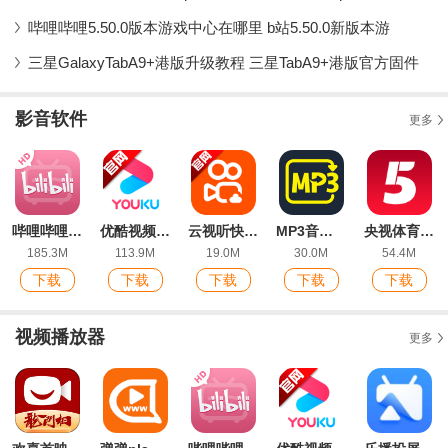
哔哩哔哩5.50.0版本游戏中心在哪里 b站5.50.0新版本游
三星GalaxyTabA9+港版升级教程 三星TabA9+港版官方固件
影音软件
更多
哔哩哔哩HD版官方版
优酷视频app最新版本
云视听快tv(快手TV版)官方版
MP3音频转换器app手机版
央视体育CCTV5复播nba版
185.3M
113.9M
19.0M
30.0M
54.4M
下载
下载
下载
下载
下载
视频播放器
更多