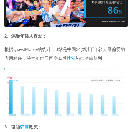
2、深受年轻人喜爱：
根据QuestMobile的统计，B站是中国24岁以下年轻人最偏爱的
应用程序，并常年位居百度00后
搜索
热点榜单前列。
3、引领
弹幕
潮流：