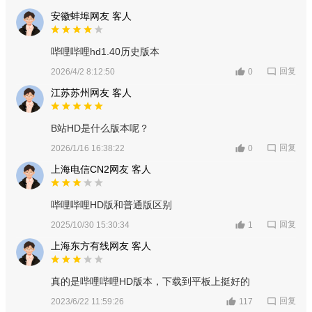
安徽蚌埠网友 客人
哔哩哔哩hd1.40历史版本
回复
2026/4/2 8:12:50
0
江苏苏州网友 客人
B站HD是什么版本呢？
回复
2026/1/16 16:38:22
0
上海电信CN2网友 客人
哔哩哔哩HD版和普通版区别
回复
2025/10/30 15:30:34
1
上海东方有线网友 客人
真的是哔哩哔哩HD版本，下载到平板上挺好的
回复
2023/6/22 11:59:26
117