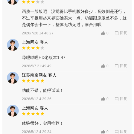
画质一般般吧，没觉得比手机版好多少，音效倒是还行，
不过平板用起来界面确实大一点。功能跟原版差不多，就
是偶尔会卡一下，整体无功无过，凑合用呗
回复
2026/7/28 14:48:27
0
上海网友 客人
哔哩哔哩HD老版本1.47
回复
2026/5/7 21:49:49
0
江苏南京网友 客人
功能不错，值得试试！
回复
2026/5/12 4:29:36
0
上海网友 客人
体验很好，实用推荐！
回复
2026/5/12 4:29:34
0