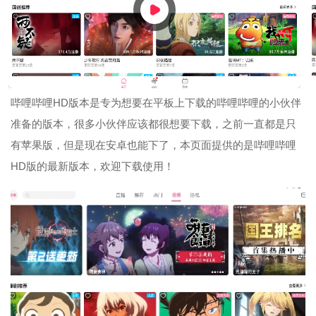
哔哩哔哩HD版本是专为想要在平板上下载的哔哩哔哩的小伙伴
准备的版本，很多小伙伴应该都很想要下载，之前一直都是只
有苹果版，但是现在安卓也能下了，本页面提供的是哔哩哔哩
HD版的最新版本，欢迎下载使用！