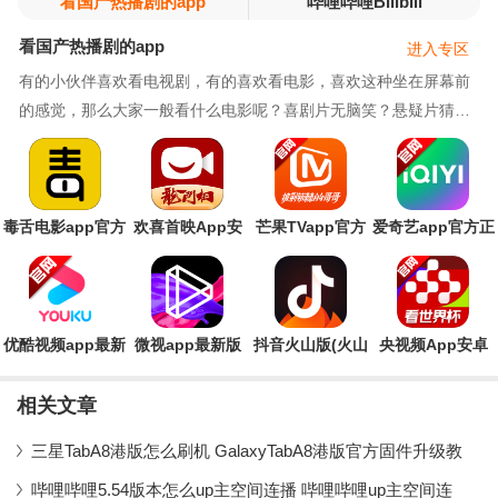
看国产热播剧的app
哔哩哔哩Bilibili
看国产热播剧的app
进入专区
有的小伙伴喜欢看电视剧，有的喜欢看电影，喜欢这种坐在屏幕前
的感觉，那么大家一般看什么电影呢？喜剧片无脑笑？悬疑片猜的
你头脑发晕？恐怖片吓得你毛孔打开？大家喜欢看
毒舌电影app官方
欢喜首映App安
芒果TVapp官方
爱奇艺app官方正
版
卓版
最新版本
版
优酷视频app最新
微视app最新版
抖音火山版(火山
央视频App安卓
版本
小视频)最新版
版
相关文章
三星TabA8港版怎么刷机 GalaxyTabA8港版官方固件升级教
哔哩哔哩5.54版本怎么up主空间连播 哔哩哔哩up主空间连