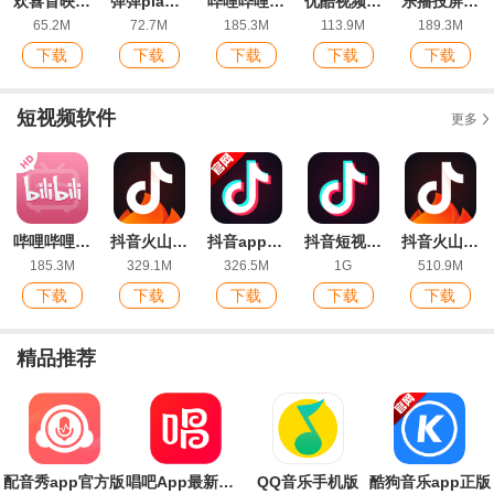
欢喜首映App安卓版
弹弹play概念版安卓版
哔哩哔哩HD版官方版
优酷视频app最新版本
乐播投屏下载安装app
65.2M
72.7M
185.3M
113.9M
189.3M
下载
下载
下载
下载
下载
短视频软件
更多
哔哩哔哩HD版官方版
抖音火山版(火山小视频)最新版
抖音app2026最新版
抖音短视频2026最新版
抖音火山版ios版官方版
185.3M
329.1M
326.5M
1G
510.9M
下载
下载
下载
下载
下载
精品推荐
配音秀app官方版
唱吧App最新版本
QQ音乐手机版
酷狗音乐app正版