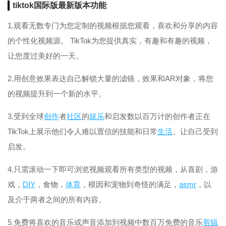
tiktok国际版最新版本功能
1.观看无数专门为您定制的视频根据您观看，喜欢和分享的内容
的个性化视频源。 TikTok为您提供真实，有趣和有趣的视频，
让您度过美好的一天。
2.用创意效果表达自己解锁大量的滤镜，效果和AR对象，将您
的视频提升到一个新的水平。
3.受到全球
创作
者
社区
的
娱乐
和启发数以百万计的创作者正在
TikTok上展示他们令人难以置信的技能和日常
生活
。让自己受到
启发。
4.只需滚动一下即可浏览视频观看所有类型的视频，从喜剧，游
戏，
DIY
，食物，
体育
，模因和宠物到奇怪的满足，
asmr
，以
及介于两者之间的所有内容。
5.免费将喜欢的音乐或声音添加到视频中数百万免费的音乐
剪辑