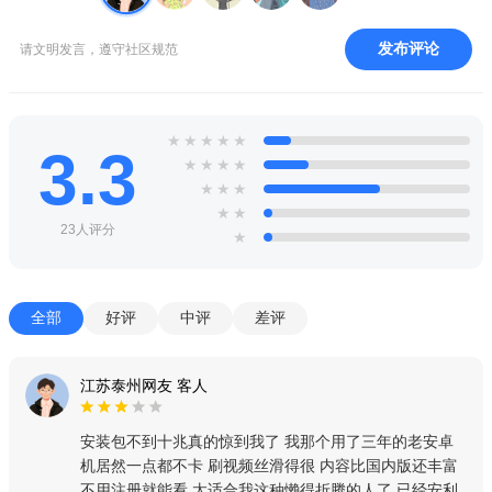
发布评论
请文明发言，遵守社区规范
★
★
★
★
★
3.3
★
★
★
★
★
★
★
★
★
23人评分
★
全部
好评
中评
差评
江苏泰州网友 客人
安装包不到十兆真的惊到我了 我那个用了三年的老安卓
机居然一点都不卡 刷视频丝滑得很 内容比国内版还丰富
不用注册就能看 太适合我这种懒得折腾的人了 已经安利