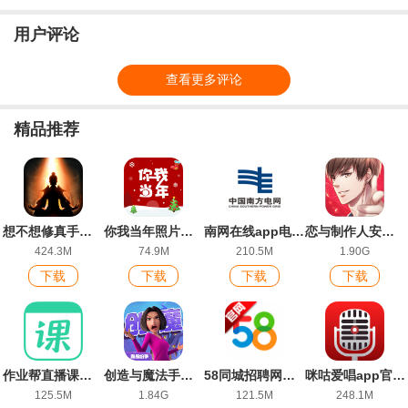
app
版
版
版
用户评论
查看更多评论
精品推荐
想不想修真手游官方版
你我当年照片修复软件
南网在线app电费查缴软件
恋与制作人安卓官服
424.3M
74.9M
210.5M
1.90G
下载
下载
下载
下载
作业帮直播课官方版
创造与魔法手游官方版
58同城招聘网找工作app
咪咕爱唱app官方版
125.5M
1.84G
121.5M
248.1M