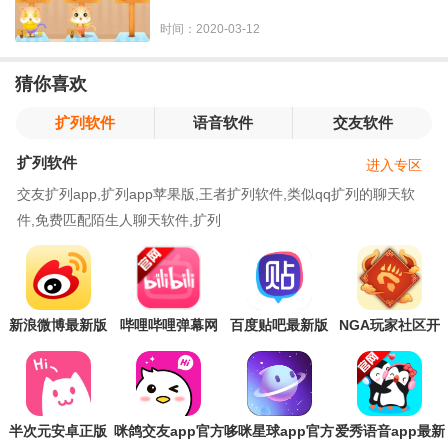
时间：2020-03-12
猜你喜欢
扩列软件
语音软件
交友软件
扩列软件
进入专区
交友扩列app,扩列app苹果版,王者扩列软件,类似qq扩列的聊天软
件,免费匹配陌生人聊天软件,扩列
新浪微博最新版
哔哩哔哩弹幕网
百度贴吧最新版
NGA玩家社区开
本
手机版
发版
半次元安卓正版
咪鸽交友app官方
哆咪星球app官方
爱秀语音app最新