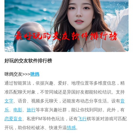
好玩的交友软件排行榜
咪鸽交友
>>>
咪鸽
通过智能算法，依据兴趣、爱好、地理位置等多维度信息，精
准匹配聊天对象，不管同城还是异国好友都能轻松结识。支持
文字
、语音、视频多元聊天，还能发布动态分享生活。设有
音
乐
、
电影
、
旅行
等丰富兴趣社群，能让你找到同好。此外，有
恋爱
盲盒
、私密FM等特色玩法，还有
飞行
棋等派对游戏可匹配
开玩，助你轻松破冰、快速升温
情感
。