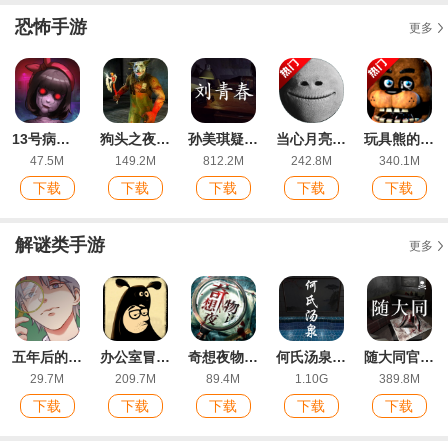
游戏手机版)
恐怖手游
更多
13号病院苹果版
狗头之夜最新ios版
孙美琪疑案刘青春官方ios版
当心月亮游戏手机版(月球苏醒)Beware of the moon
玩具熊的午夜后宫1重置版Five Nights at Freddys Plus
47.5M
149.2M
812.2M
242.8M
340.1M
下载
下载
下载
下载
下载
解谜类手游
更多
五年后的来信正式版
办公室冒险中文版
奇想夜物语官方版
何氏汤泉官方ios版
随大同官方版
29.7M
209.7M
89.4M
1.10G
389.8M
下载
下载
下载
下载
下载