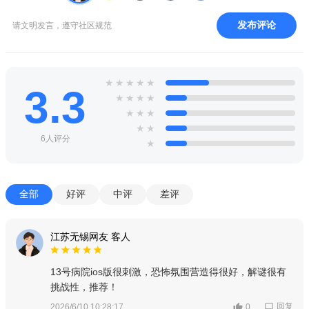
发布评论
请文明发言，遵守社区规范
★
★
★
★
★
3.3
★
★
★
★
★
★
★
★
★
6人评分
★
全部
好评
中评
差评
江苏无锡网友 客人
13号病院ios版很刺激，恐怖氛围营造得很好，解谜很有
挑战性，推荐！
回复
2026/6/10 10:28:17
0