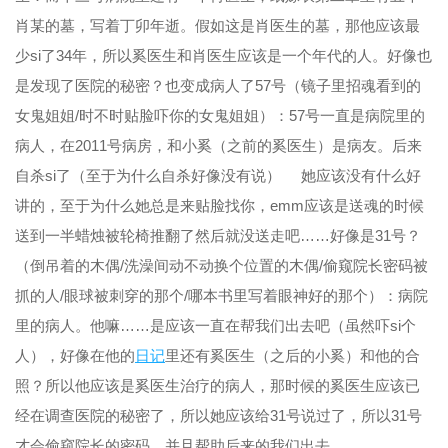
肖某的墓，写着丁卯年逝。假如这是肖医生的墓，那他应该最
少si了34年，所以奚医生和肖医生应该是一个年代的人。好像也
是发现了医院的秘密？也变成病人了57号（镜子里招魂看到的
女鬼姐姐/时不时贴脸吓你的女鬼姐姐）：57号一直是病院里的
病人，在2011号病房，和小奚（之前的奚医生）是病友。后来
自杀si了（至于为什么自杀好像没有说） 她应该没有什么好
讲的，至于为什么她总是来贴脸找你，emm应该是送魂的时候
送到一半蜡烛被轮椅推翻了然后就没送走吧……好像是31号？
（倒吊着的木偶/洗澡间动不动换个位置的木偶/偷窥院长密码被
抓的人/眼球被刺穿的那个/哪本书里写着眼神好的那个）：病院
里的病人。他嘛……是应该一直在帮我们出去吧（虽然吓si个
人），好像在他的
日记
里还有奚医生（之后的小奚）和他的合
照？所以他应该是奚医生治疗的病人，那时候的奚医生应该已
经在调查医院的秘密了，所以她应该给31号说过了，所以31号
才会偷窥院长的密码，并且帮助后来的我们出去