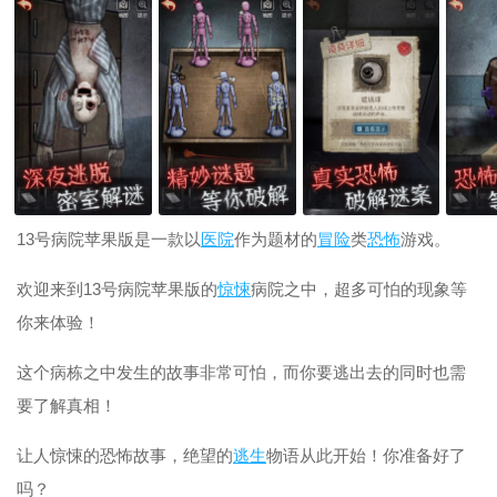
13号病院苹果版是一款以
医院
作为题材的
冒险
类
恐怖
游戏。
欢迎来到13号病院苹果版的
惊悚
病院之中，超多可怕的现象等
你来体验！
这个病栋之中发生的故事非常可怕，而你要逃出去的同时也需
要了解真相！
让人惊悚的恐怖故事，绝望的
逃生
物语从此开始！你准备好了
吗？