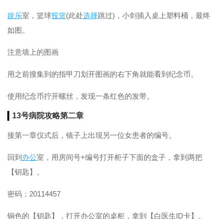
娱乐
室，篮球
投篮
(此处
选择
跳过)，小剑插入桌上塑料桶，最终
如图。
注意墙上的图画
用之前搜集到的指甲刀划开图画的右下角就能看到纪念币。
使用纪念币拧开螺丝，发现一条红色的发带。
13号病院攻略第二章
接第一章仪式后，镜子上出现另一位女患者的编号。
回到
办公
室，用房间号+编号打开柜子下面的盒子，拿到两把
【钥匙】。
密码：20114457
铜色的【钥匙】，打开办公室的桌柜，拿到【白医生ID卡】。