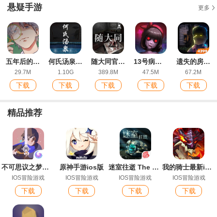
悬疑手游
更多
五年后的来信正式版
何氏汤泉官方ios版
随大同官方版
13号病院苹果版
遗失的房间官方版
29.7M
1.10G
389.8M
47.5M
67.2M
下载
下载
下载
下载
下载
精品推荐
不可思议之梦蝶苹果账号版
原神手游ios版
迷室往逝 The Room Old Sins官方中文版IOS版手游
我的骑士最新ios版
IOS冒险游戏
IOS冒险游戏
IOS冒险游戏
IOS冒险游戏
下载
下载
下载
下载