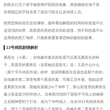
的医生们为了保守秘密维护医院的形象，将怪物锁在地下室，
并用残忍的手段杀害了该实习医生以及知情人员。
然而恐怖的谣言还在继续，最终看似解脱的结局却依然逃不出
这混沌的结界，医院里枉死的恶灵四处游荡，找不到也逃不出
这黑暗的死亡地狱，只能夜夜重复着恐怖的惨剧的故事。
13号病院
剧情
解析
奚医生（小奚）：在纸嫁衣最后的彩蛋可以看见奚医生的样
子，彩蛋里的奚医生（这里她还是医生）说：又是什么什么
（那个字不鸡丢咋读）岭村 就说明奚医生应该也是那个村的。
在纸嫁衣第二章里有两个奚某的墓，写着乙丑年逝。假如这里
是奚医生的墓，那她应该最少si了36年了，那么彩蛋里的奚医生
最少应该是1955年的人。后来因为找到了医院不可告人的秘密
之后精神受到了打击，成为了44号病人，住在2011号病房肖医
生：而十三号病院里还有一个肖医生，纸嫁衣第二章里有五个