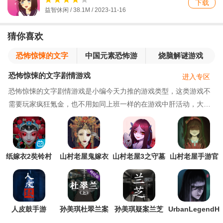
下载
益智休闲 / 38.1M / 2023-11-16
猜你喜欢
恐怖惊悚的文字
中国元素恐怖游
烧脑解谜游戏
剧情游戏
戏
恐怖惊悚的文字剧情游戏
进入专区
恐怖惊悚的文字剧情游戏是小编今天力推的游戏类型，这类游戏不
需要玩家疯狂氪金，也不用如同上班一样的在游戏中肝活动，大家
尽管放松心情，用你最喜欢的姿势来感受游戏的精
纸嫁衣2奘铃村
山村老屋鬼嫁衣
山村老屋3之守墓
山村老屋手游官
bilibili版
游戏
人破解版
方版
人皮鼓手游
孙美琪杜翠兰案
孙美琪疑案兰芝
UrbanLegendH
上ios畅玩版
最新版
K(都市传说外卖