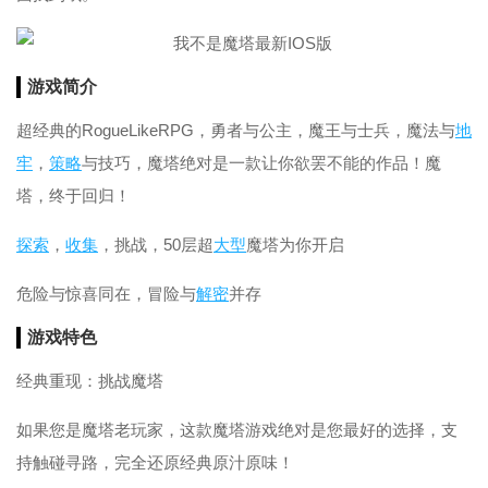
游戏简介
超经典的RogueLikeRPG，勇者与公主，魔王与士兵，魔法与
地
牢
，
策略
与技巧，魔塔绝对是一款让你欲罢不能的作品！魔
塔，终于回归！
探索
，
收集
，挑战，50层超
大型
魔塔为你开启
危险与惊喜同在，冒险与
解密
并存
游戏特色
经典重现：挑战魔塔
如果您是魔塔老玩家，这款魔塔游戏绝对是您最好的选择，支
持触碰寻路，完全还原经典原汁原味！