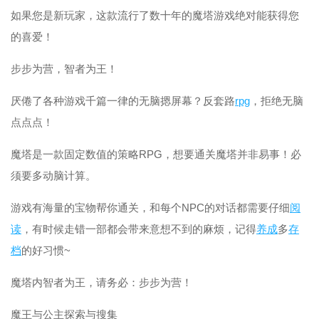
如果您是新玩家，这款流行了数十年的魔塔游戏绝对能获得您
的喜爱！
步步为营，智者为王！
厌倦了各种游戏千篇一律的无脑摁屏幕？反套路
rpg
，拒绝无脑
点点点！
魔塔是一款固定数值的策略RPG，想要通关魔塔并非易事！必
须要多动脑计算。
游戏有海量的宝物帮你通关，和每个NPC的对话都需要仔细
阅
读
，有时候走错一部都会带来意想不到的麻烦，记得
养成
多
存
档
的好习惯~
魔塔内智者为王，请务必：步步为营！
魔王与公主探索与搜集