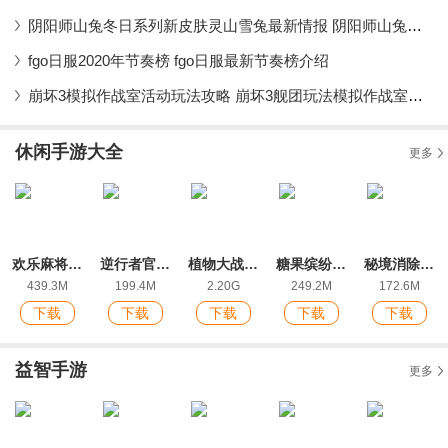
阴阳师山兔冬日系列新皮肤灵山雪兔最新情报 阴阳师山兔灵山雪兔皮肤上架时间
fgo日服2020年节奏榜 fgo日服最新节奏榜介绍
崩坏3模拟作战室活动玩法攻略 崩坏3舰团玩法模拟作战室最新情报
休闲手游大全
更多
欢乐麻将全集2022新版红中玩法
逆行者官方版
植物大战僵尸2ios版
糖果缤纷乐ios最新版
秘境消除故事下载手机版
439.3M
199.4M
2.20G
249.2M
172.6M
下载
下载
下载
下载
下载
益智手游
更多