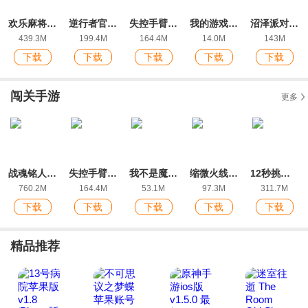
欢乐麻将全集2022新版红中玩法
逆行者官方版
失控手臂游戏安卓版
我的游戏官方版
沼泽派对无限金币版
439.3M
199.4M
164.4M
14.0M
143M
下载
下载
下载
下载
下载
闯关手游
更多
战魂铭人手游官方版
失控手臂游戏安卓版
我不是魔塔最新IOS版
缩微火线防守最新版
12秒挑战最新IOS版
760.2M
164.4M
53.1M
97.3M
311.7M
下载
下载
下载
下载
下载
精品推荐