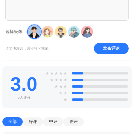
选择头像:
发布评论
请文明发言，遵守社区规范
★
★
★
★
★
3.0
★
★
★
★
★
★
★
★
★
5人评分
★
全部
好评
中评
差评