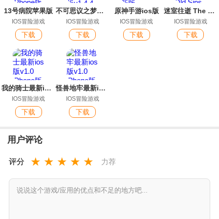
13号病院苹果版
不可思议之梦蝶苹果账号版
原神手游ios版
迷室往逝 The Room Old Sins官方中文版IOS版手游
IOS冒险游戏
IOS冒险游戏
IOS冒险游戏
IOS冒险游戏
下载
下载
下载
下载
我的骑士最新ios版
怪兽地牢最新ios版
IOS冒险游戏
IOS冒险游戏
下载
下载
用户评论
★
★
★
★
★
评分
力荐