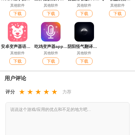
其他软件
其他软件
其他软件
其他软件
下载
下载
下载
下载
安卓变声器语音包
吃鸡变声器app官方版
阴阳怪气翻译器手机客户端
其他软件
其他软件
其他软件
下载
下载
下载
用户评论
★
★
★
★
★
评分
力荐