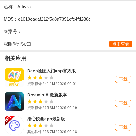
名称：Artivive
MD5：e1619eadaf212f5d8a7391efe4fd288c
备案号：
权限管理须知
点击查看
相关应用
Deep绘图入门app官方版
下载
摄影摄像 / 41.1M / 2026-06-01
DreaminiAI最新版本
下载
摄影摄像 / 65.3M / 2026-05-19
绘心悦画app最新版
下载
其他软件 / 53.7M / 2026-05-18