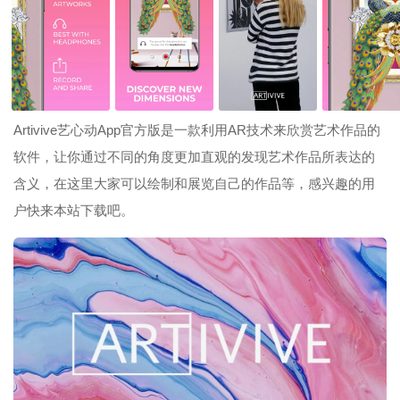
Artivive艺心动App官方版是一款利用AR技术来欣赏艺术作品的
软件，让你通过不同的角度更加直观的发现艺术作品所表达的
含义，在这里大家可以绘制和展览自己的作品等，感兴趣的用
户快来本站下载吧。