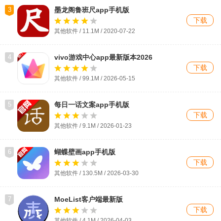
3
墨龙阁鲁班尺app手机版
下载
其他软件 / 11.1M / 2020-07-22
4
vivo游戏中心app最新版本2026
下载
其他软件 / 99.1M / 2026-05-15
5
每日一话文案app手机版
下载
其他软件 / 9.1M / 2026-01-23
6
蝴蝶壁画app手机版
下载
其他软件 / 130.5M / 2026-03-30
7
MoeList客户端最新版
下载
其他软件 / 4.1M / 2026-04-03