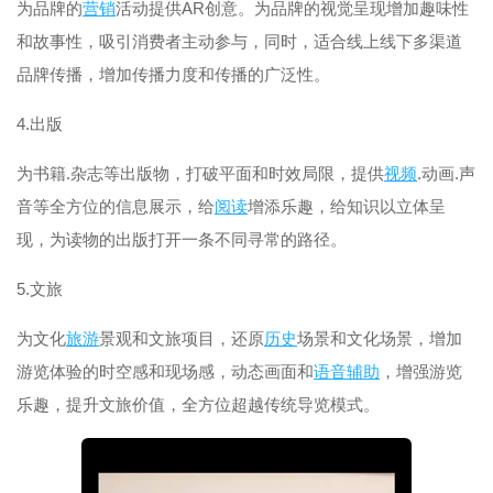
为品牌的
营销
活动提供AR创意。为品牌的视觉呈现增加趣味性
和故事性，吸引消费者主动参与，同时，适合线上线下多渠道
品牌传播，增加传播力度和传播的广泛性。
4.出版
为书籍.杂志等出版物，打破平面和时效局限，提供
视频
.动画.声
音等全方位的信息展示，给
阅读
增添乐趣，给知识以立体呈
现，为读物的出版打开一条不同寻常的路径。
5.文旅
为文化
旅游
景观和文旅项目，还原
历史
场景和文化场景，增加
游览体验的时空感和现场感，动态画面和
语音
辅助
，增强游览
乐趣，提升文旅价值，全方位超越传统导览模式。