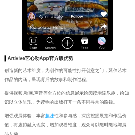
Artivive艺心动App官方版优势
创造新的艺术维度；为创作的可能性打开创意之门，延伸艺术
作品的内涵，呈现背后的故事和制作过程。
提供视频.动画.声音等全方位的信息展示给阅读增添乐趣，给知
识以立体呈现，为读物的出版打开一条不同寻常的路径。
增强观展体验，丰富
趣味
性和参与感，深度挖掘展览和作品价
值，将虚拟融入现实，增加观看维度，观众可以随时随地与展
品互动。