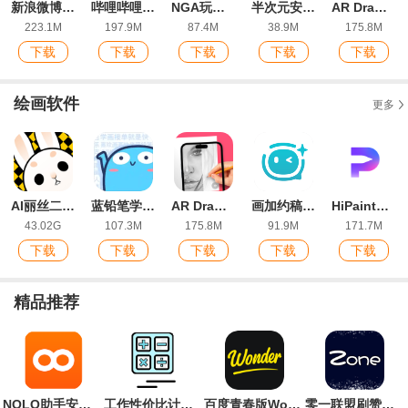
新浪微博最新版本
哔哩哔哩弹幕网手机版官方版
NGA玩家社区开发版
半次元安卓正版app
AR Drawing最新版
223.1M
197.9M
87.4M
38.9M
175.8M
下载
下载
下载
下载
下载
绘画软件
更多
AI丽丝二次元ai绘画平台
蓝铅笔学绘画官方版app
AR Drawing最新版
画加约稿平台app最新版
HiPaint最新版
43.02G
107.3M
175.8M
91.9M
171.7M
下载
下载
下载
下载
下载
精品推荐
NOLO助手安卓版
工作性价比计算器手机版(工作性价比计算机)
百度青春版Wonder App最新版
零一联盟刷赞软件最新版