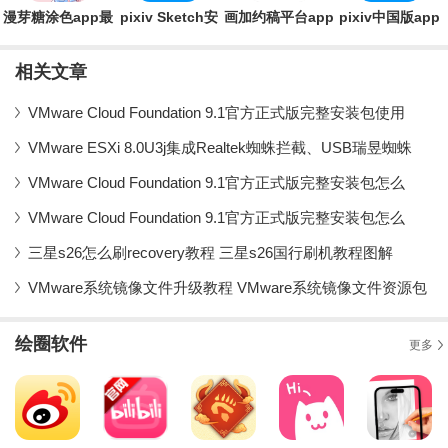
漫芽糖涂色app最
pixiv Sketch安
画加约稿平台app
pixiv中国版app
新版
卓版
最新版
相关文章
VMware Cloud Foundation 9.1官方正式版完整安装包使用
VMware ESXi 8.0U3j集成Realtek蜘蛛拦截、USB瑞昱蜘蛛
VMware Cloud Foundation 9.1官方正式版完整安装包怎么
VMware Cloud Foundation 9.1官方正式版完整安装包怎么
三星s26怎么刷recovery教程 三星s26国行刷机教程图解
VMware系统镜像文件升级教程 VMware系统镜像文件资源包
绘圈软件
更多