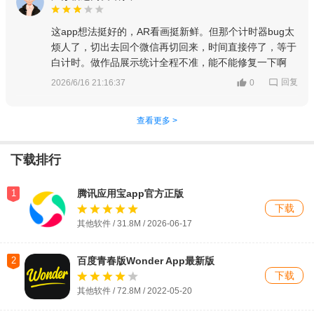
这app想法挺好的，AR看画挺新鲜。但那个计时器bug太
烦人了，切出去回个微信再切回来，时间直接停了，等于
白计时。做作品展示统计全程不准，能不能修复一下啊
回复
2026/6/16 21:16:37
0
查看更多 >
下载排行
1
腾讯应用宝app官方正版
下载
其他软件 / 31.8M / 2026-06-17
2
百度青春版Wonder App最新版
下载
其他软件 / 72.8M / 2022-05-20