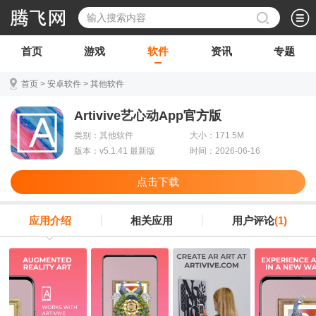
首页
游戏
软件
资讯
专题
首页
>
安卓软件
>
其他软件
Artivive艺心动App官方版
类别：其他软件
大小：171.5M
版本：v5.1.41 最新版
时间：2026-06-16
点击下载
应用介绍
相关应用
用户评论
(1)