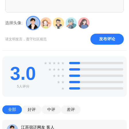
选择头像:
发布评论
请文明发言，遵守社区规范
★
★
★
★
★
3.0
★
★
★
★
★
★
★
★
★
5人评分
★
全部
好评
中评
差评
江苏宿迁网友 客人