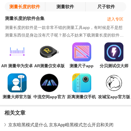
测量长度的软件
测量软件
尺子软件
合集
测量长度的软件合集
进入专区
测量长度的软件是一款非常不错的测量工具app，有时候是不是想
测量东西但是身边没有尺子呢？那么不妨来下载测量长度的软件试
一试，它能够帮助你测量许多东西，非常方便，快来试试吧。在测
量长度的软件合集页面中有着大量测量长度的软件可以供你下载，
这些测量长度的软件全都经过小编一一测试，保证是非常有用的测
量软件，快来下载试一试吧。
AR 测量华为安卓
AR测量仪安卓版
测量尺子app
分贝测试仪大师
版
下载
app安卓版
测量大师官方版
中流空间app官方
距离测量仪手机
攻城宝app官方版
版
版
相关文章
京东暗黑模式是什么 京东App暗黑模式怎么开启和关闭