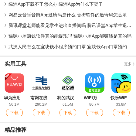
绿洲App下载不了怎么办 绿洲App为什么下架了
网易云音乐音街App邀请码是什么 音街软件的邀请码怎么填
腾讯课堂老师能看见学生进出直播间吗 腾讯课堂App学生退出课堂会被发现吗
猫咪小屋赚钱软件真的能提现吗 猫咪小屋App能赚钱是真的吗
武汉人民怎么在宜块钱小程序预约口罩 宜块钱App口罩预约流程详解
实用工具
更多
华为应用市场最新版
南网在线app电费查缴软件
我的武汉通(武汉一卡通)软件
WiFi万能钥匙app官方版
快乐WiFi最新版
56.1M
290.2M
61.5M
80.7M
33.8M
下载
下载
下载
下载
下载
精品推荐