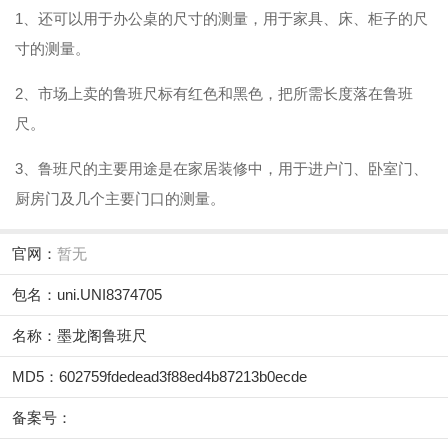
1、还可以用于办公桌的尺寸的测量，用于家具、床、柜子的尺
寸的测量。
2、市场上卖的鲁班尺标有红色和黑色，把所需长度落在鲁班
尺。
3、鲁班尺的主要用途是在家居装修中，用于进户门、卧室门、
厨房门及几个主要门口的测量。
官网：
暂无
包名：uni.UNI8374705
名称：墨龙阁鲁班尺
MD5：602759fdedead3f88ed4b87213b0ecde
备案号：