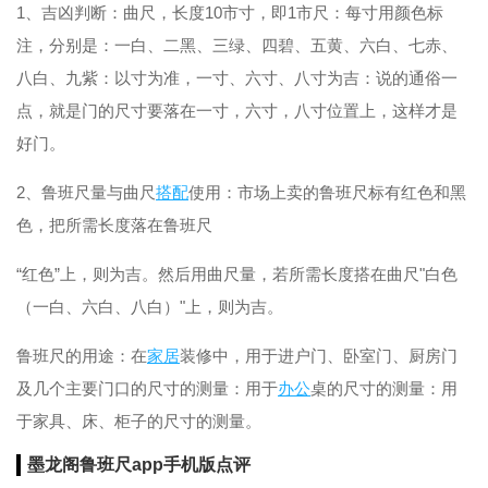
1、吉凶判断：曲尺，长度10市寸，即1市尺：每寸用颜色标
注，分别是：一白、二黑、三绿、四碧、五黄、六白、七赤、
八白、九紫：以寸为准，一寸、六寸、八寸为吉：说的通俗一
点，就是门的尺寸要落在一寸，六寸，八寸位置上，这样才是
好门。
2、鲁班尺量与曲尺
搭配
使用：市场上卖的鲁班尺标有红色和黑
色，把所需长度落在鲁班尺
“红色”上，则为吉。然后用曲尺量，若所需长度搭在曲尺"白色
（一白、六白、八白）"上，则为吉。
鲁班尺的用途：在
家居
装修中，用于进户门、卧室门、厨房门
及几个主要门口的尺寸的测量：用于
办公
桌的尺寸的测量：用
于家具、床、柜子的尺寸的测量。
墨龙阁鲁班尺app手机版点评