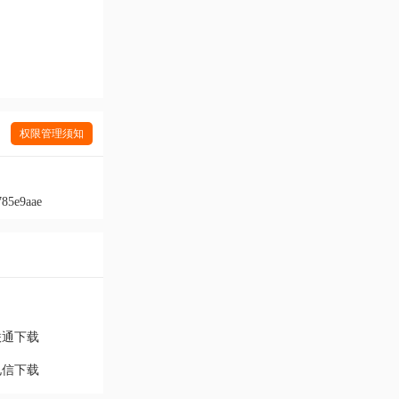
权限管理须知
85e9aae
联通下载
电信下载