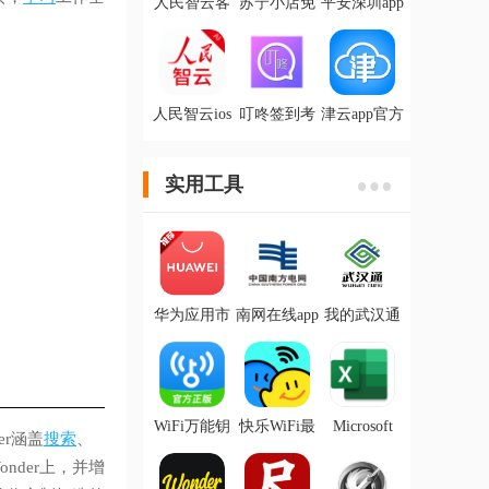
人民智云客
苏宁小店免
平安深圳app
户端
费送货上门
最新版
app
人民智云ios
叮咚签到考
津云app官方
最新版
勤软件
版
实用工具
华为应用市
南网在线app
我的武汉通
场最新版
电费查缴软
(武汉一卡
件
通)软件
WiFi万能钥
快乐WiFi最
Microsoft
er涵盖
搜索
、
匙app官方版
新版
Excel下载手
机版
nder上，并增