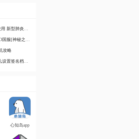
百度上线的新型肺炎自查手册怎么使用 新型肺炎防护自查
FGO国服万圣节四期活动怎么打 FGO国服[神秘之国的ONIL
飞机攻略
百度贴吧签名档图片链接怎么弄 怎么设置签名档图片
心知岛app
安卓版