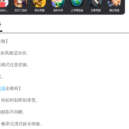
色
体验】
一款风格适合你。
页模式任意切换。
索。
资讯
全都有】
，轻松时刻即刻享受。
频精彩不间断。
，畅享沉浸式娱乐体验。