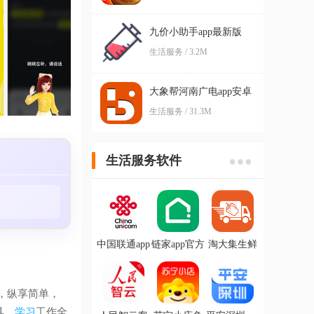
战官方版
九价小助手app最新版
生活服务 / 3.2M
大象帮河南广电app安卓
版
生活服务 / 31.3M
生活服务软件
中国联通app
链家app官方
淘大集生鲜
安卓版
版
供应链app最
新版
，纵享简单，
具，
学习
工作全