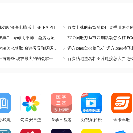
fgo国服ccc联动复刻攻略 深海电脑乐土 SE.RA.PH -Seco
决战平安京两周年庆典Onmyoji阴阳师主题店地址 典藏皮
奇迹暖暖青春印记套装怎么获取 奇迹暖暖和暖暖环游世界
远方loner怎么换飞机 远方loner换
现在最火的约会软件有哪些 现在最火的约会软件排行榜
小说电
勾勾安卓壁
医学三基题
短视频轻松
金卡车服
书app
纸app最新
库app免费
宝app安卓
app安卓版