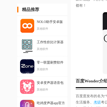
都有！
精品推荐
NOLO助手安卓版
其他软件
工作性价比计算器
手机版(工作性价比
其他软件
计算机)
零一联盟刷赞软件
最新版
其他软件
百度Wonder介
安卓变声器语音包
其他软件
百度度发布的名为“Wo
生活服务、
考研
考
吃鸡变声器app官方