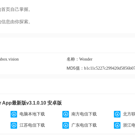
的首页自己掌握。
的信息由你探索。
名称：
hbox.vision
Wonder
MD5值：
b1c11c5227c299420d5856b07
App最新版v3.1.0.10 安卓版
电脑本地下载
南方电信下载
北方
江苏电信下载
广东电信下载
浙江