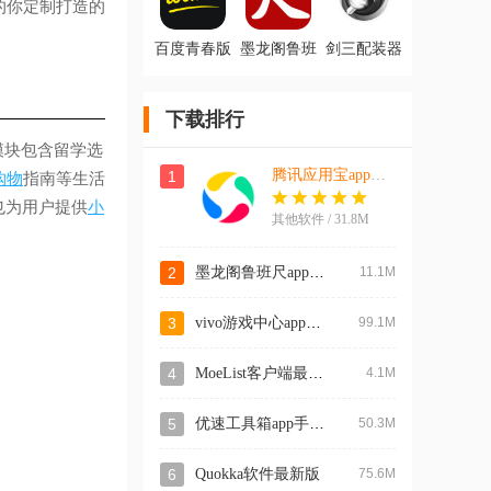
的你定制打造的
百度青春版
墨龙阁鲁班
剑三配装器
Wonder App
尺app手机版
100级app
最新版
下载排行
”模块包含留学选
腾讯应用宝app官方正版
1
购物
指南等生活
也为用户提供
小
其他软件 / 31.8M
墨龙阁鲁班尺app手机版
2
11.1M
vivo游戏中心app最新版本2026
3
99.1M
MoeList客户端最新版
4
4.1M
优速工具箱app手机版
5
50.3M
6
Quokka软件最新版
75.6M