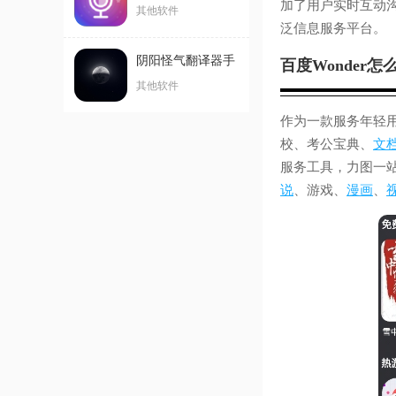
加了用户实时互动
版
其他软件
泛信息服务平台。
阴阳怪气翻译器手
百度Wonder怎
机客户端
其他软件
作为一款服务年轻用户
校、考公宝典、
文
服务工具，力图一
说
、游戏、
漫画
、