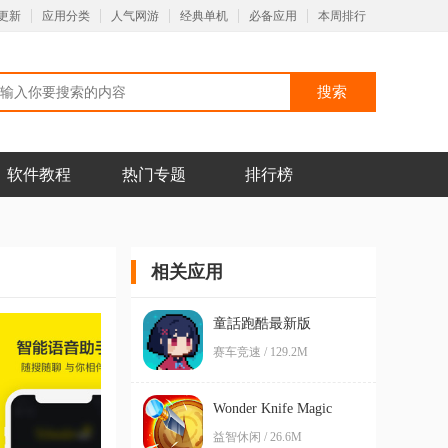
更新
应用分类
人气网游
经典单机
必备应用
本周排行
软件教程
热门专题
排行榜
相关应用
童話跑酷最新版
(WonderRun)
赛车竞速 / 129.2M
Wonder Knife Magic
Knife Hit幻想飞刀命中挑
益智休闲 / 26.6M