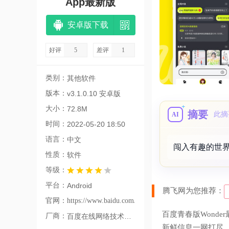
App最新版
安卓版下载
好评
5
差评
1
类别：
其他软件
版本：
v3.1.0.10 安卓版
大小：
72.8M
摘要
此摘
AI
时间：
2022-05-20 18:50
语言：
中文
闯入有趣的世
性质：
软件
等级：
平台：
Android
腾飞网为您推荐：
官网：
https://www.baidu.com/
百度青春版Wonde
厂商：
百度在线网络技术（北京）有限公司
新鲜信息一网打尽