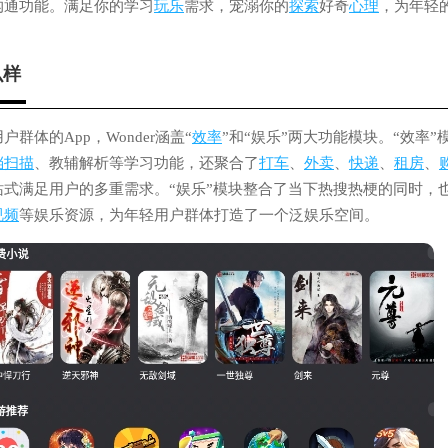
沟通功能。满足你的学习
玩乐
需求，宠溺你的
探索
好奇
心理
，为年轻
么样
群体的App，Wonder涵盖“
效率
”和“娱乐”两大功能模块。“效率
档
扫描
、教辅解析等学习功能，还聚合了
打车
、
外卖
、
快递
、
租房
、
站式满足用户的多重需求。“娱乐”模块整合了当下热搜热梗的同时，
视频
等娱乐资源，为年轻用户群体打造了一个泛娱乐空间。