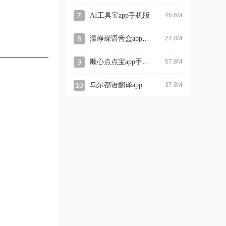
7
AI工具宝app手机版
46.6M
温峥嵘语音盒app官方版
8
24.8M
顺心点点宝app手机版
9
57.8M
乌尔都语翻译app最新版
10
37.8M