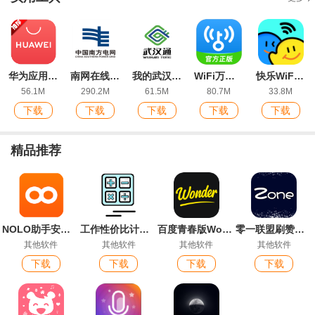
华为应用市场最新版
南网在线app电费查缴软件
我的武汉通(武汉一卡通)软件
WiFi万能钥匙app官方版
快乐WiFi最新版
56.1M
290.2M
61.5M
80.7M
33.8M
下载
下载
下载
下载
下载
精品推荐
NOLO助手安卓版
工作性价比计算器手机版(工作性价比计算机)
百度青春版Wonder App最新版
零一联盟刷赞软件最新版
其他软件
其他软件
其他软件
其他软件
下载
下载
下载
下载