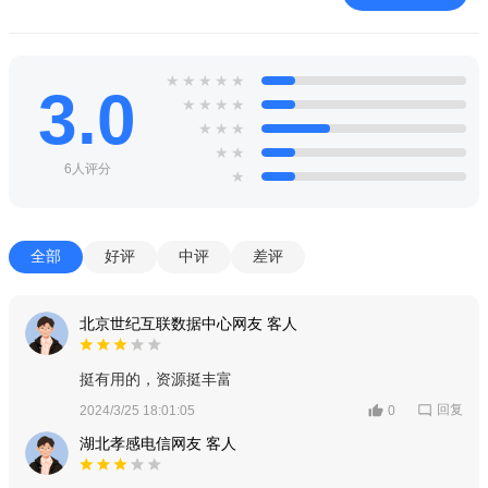
★
★
★
★
★
3.0
★
★
★
★
★
★
★
★
★
6人评分
★
全部
好评
中评
差评
北京世纪互联数据中心网友 客人
挺有用的，资源挺丰富
回复
2024/3/25 18:01:05
0
湖北孝感电信网友 客人