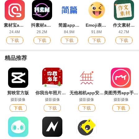
素材宝app安卓版
抖素材app安卓版
简篇app最新版
Emoji表情贴图下载安装
作文素材app安卓版
24.4M
26.2M
84.9M
91.8M
42.7M
下载
下载
下载
下载
下载
精品推荐
剪映官方版
你我当年照片修复软件
无他相机app安卓版
美图秀秀app手机版
摄影摄像
摄影摄像
摄影摄像
摄影摄像
下载
下载
下载
下载