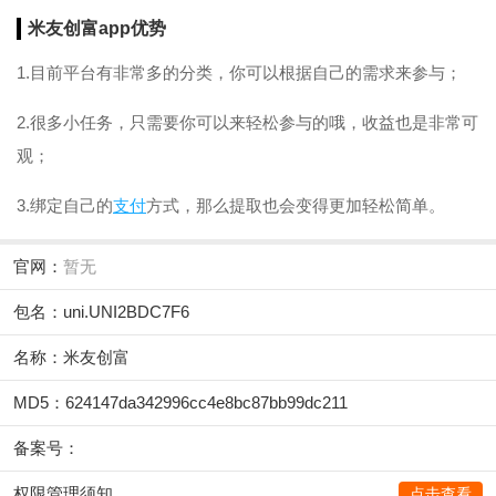
米友创富app优势
1.目前平台有非常多的分类，你可以根据自己的需求来参与；
2.很多小任务，只需要你可以来轻松参与的哦，收益也是非常可
观；
3.绑定自己的
支付
方式，那么提取也会变得更加轻松简单。
官网：
暂无
包名：uni.UNI2BDC7F6
名称：米友创富
MD5：624147da342996cc4e8bc87bb99dc211
备案号：
权限管理须知
点击查看