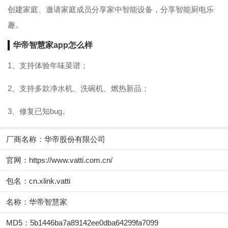
创建家庭、邀请家庭成员分享家中智能设备，分享智能厨电乐
趣。
华帝智慧家app怎么样
1、支持体验年味菜谱；
2、支持多款净水机、洗碗机、燃热新品；
3、修复已知bug。
厂商名称：
华帝股份有限公司
官网：
https://www.vatti.com.cn/
包名：cn.xlink.vatti
名称：华帝智慧家
MD5：5b1446ba7a89142ee0dba64299fa7099