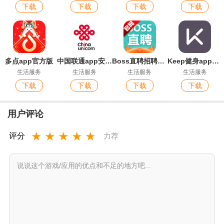
下载
下载
下载
下载
多点app官方版
中国联通app安卓版
Boss直聘招聘官方版app
Keep健身app官方版
生活服务
生活服务
生活服务
生活服务
下载
下载
下载
下载
用户评论
★
★
★
★
★
评分
力荐