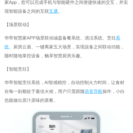
家App，您可以完成手机与智能硬件之间便捷快速的交互，并实
现智能设备之间的互联
互通
。
【场景联动】
华帝智慧家APP场景联动涵盖备餐系统、清洁系统、烹饪
系
统
、厨房云盾、一键离家五大场景，实现设备之间联动功能，
随时随地掌控设备，畅享智慧厨房乐趣。
【智能烹饪】
华帝智能烹饪系统，AI智感精控，自动控制火力时间，让食材
在每一刻都处于最佳火候，用户只需跟随
语音
导航
操作，小白
也能做出原汁原味的菜肴。