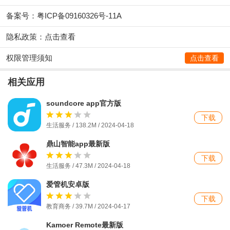
备案号：粤ICP备09160326号-11A
隐私政策：
点击查看
权限管理须知
点击查看
相关应用
soundcore app官方版
下载
生活服务 / 138.2M / 2024-04-18
鼎山智能app最新版
下载
生活服务 / 47.3M / 2024-04-18
爱管机安卓版
下载
教育商务 / 39.7M / 2024-04-17
Kamoer Remote最新版