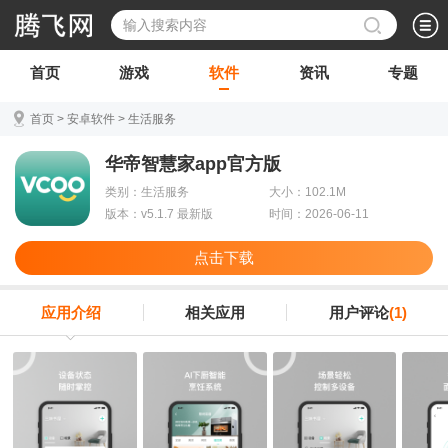
首页
游戏
软件
资讯
专题
首页
>
安卓软件
>
生活服务
华帝智慧家app官方版
类别：生活服务
大小：102.1M
版本：v5.1.7 最新版
时间：2026-06-11
点击下载
应用介绍
相关应用
用户评论
(1)