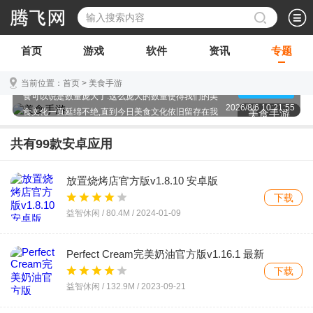
民以食为天,这是非常古老也是非常有道理的一句话,我
首页
游戏
软件
资讯
专题
们的生活起居离不开食物,中国作为一个有着古老文明
的大国,并且有着极为深厚的美食文化,所以我们中华美
当前位置：
首页
>
美食手游
点击查看
食可以说是数量庞大了.这么庞大的数量使得我们的美
2026/8/6 10:21:55
食文化一直延绵不绝,直到今日美食文化依旧留存在我
美食手游
们的生活中!正是有这么深厚的文化基础,美食类手游才
得以诞生,才被赋予了灵魂.一起来享受美食的视觉冲击
共有
99
款安卓应用
吧,一切尽在美食类手游哦!
放置烧烤店官方版v1.8.10 安卓版
下载
益智休闲 /
80.4M
/
2024-01-09
Perfect Cream完美奶油官方版v1.16.1 最新
版
下载
益智休闲 /
132.9M
/
2023-09-21