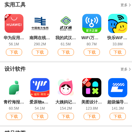
实用工具
更多
华为应用市场最新版
南网在线app电费查缴软件
我的武汉通(武汉一卡通)软件
WiFi万能钥匙app官方版
快乐WiFi最新版
56.1M
290.2M
61.5M
80.7M
33.8M
下载
下载
下载
下载
下载
设计软件
更多
青柠海报设计I抠图P图app最新版
爱原物app安卓版
大姨妈记录app
美图设计室官方版app(原海报工厂)
超级编导软件官方版
60.5M
54.1M
154.2M
123.8M
141.3M
下载
下载
下载
下载
下载